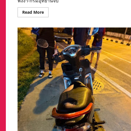
พังงา-กรมอุทยานจับ
Read
Read More
more
about
พังงา-
กรม
อุทยาน
จับ
มือ
ท้อง
ถิ่น
เดิน
หน้า
แก้
ปัญหา
ลิง
ใน
สวน
สมเด็จ
พระ
ศรีนครินทร์
ด้วย
การ
วาง
กรง
ดัก
จับ
ทำหมัน