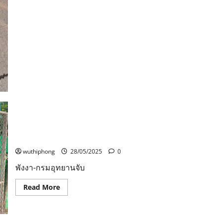
about
พบ
แล้ว
จยย.คนร้าย
ที่
ใช้
ก่อ
เหตุก
ระ
ชา
กก
ระ
เป๋า
เอา
ไป
จอด
ทิ้ง
บ้าน
แม่
พังงา-กรมอุทยานจับมือท้องถิ่นเดินหน้าแก้ปัญหาลิงในสวน
ก่อน
สมเด็จพระศรีนครินทร์ ด้วยการวางกรงดักจับทำหมัน
จะ
หลบ
wuthiphong
28/05/2025
0
หนี
ไป
พังงา-กรมอุทยานจับ
Read
Read More
more
about
พังงา-
กรม
อุทยาน