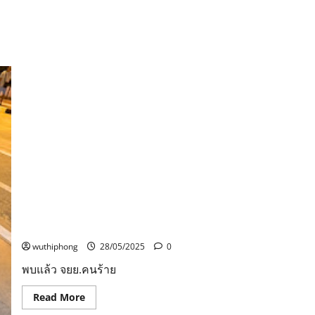
ท้อง
ถิ่น
ปลูก
ต้นไม้
บน
ป่า
ต้นน้ำ
เพื่อ
แก้
ปัญหา
การ
ขาดแคลน
น้ำ
ของ
ชาว
บ้าน
ใน
4
หมู่บ้าน
ใน
ช่วง
พบแล้ว จยย.คนร้าย ที่ใช้ก่อเหตุกระชากกระเป๋า เอาไปจอด
หน้า
แล้ง
ทิ้งบ้านแม่ ก่อนจะหลบหนีไป
wuthiphong
28/05/2025
0
พบแล้ว จยย.คนร้าย
Read
Read More
more