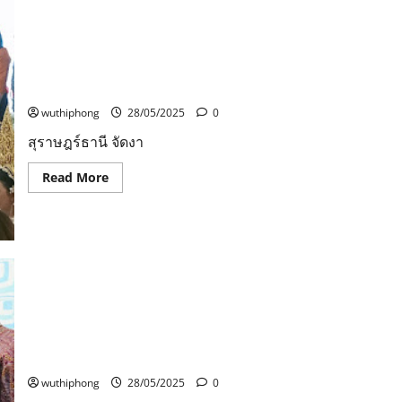
เท้า
แม่
สุราษฎร์ธานี จัดงานมหกรรม OTOP เมืองคนดี กระตุ้น
ขอโทษ
เศรษฐกิจฐานรากตามนโยบายกระทรวงมหาดไทย นำ
ที่
ทำตัว
สินค้า GI ของจังหวัดมาเพิ่มมูลค่าเป็นผลิตภัณฑ์ต่างๆเพื่อให้
ไม่
ดี
คุณค่า คาดเงินสะพัดกว่า 10 ล้านบาท
ก่อน
นำ
wuthiphong
28/05/2025
0
ตัว
ไป
สุราษฎร์ธานี จัดงา
ทำ
แผน
ประกอบ
Read
Read More
คำ
more
รับ
about
สารภาพ
สุราษฎร์ธานี
ท่ามกลาง
จัด
ประชาชน
งาน
จำนวน
มหกรรม
มาก
OTOP
เมือง
คนดี
กระตุ้น
เศรษฐกิจ
ฐานราก
คนร้ายบุกถล่มจุดตรวจโรงพักจะแนะ ตำรวจพลีชีพ1สาหัส
ตาม
นโยบาย
อีก1
กระทรวง
มหาดไทย
wuthiphong
28/05/2025
0
นำ