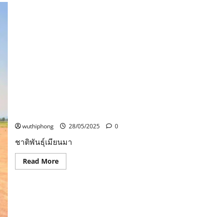
จับ
มือ
ท้อง
ถิ่น
เดิน
หน้า
แก้
ปัญหา
ลิง
ใน
สวน
สมเด็จ
พระ
ศรีนครินทร์
ด้วย
ชาติพันธุ์เมียนมา บุกยึดแม่สายเปิดกลยุทธ์ใช้โซเชียลไลฟ์
การ
สดโพสต์ขายผืนแผ่นดินไทย ฝ่ายความมั่นคงไทยเงียบกริบ
วาง
กรง
wuthiphong
28/05/2025
0
ดัก
จับ
ชาติพันธุ์เมียนมา
ทำหมัน
Read
Read More
more
about
ชาติพันธุ์
เมีย
นมา
บุก
ยึด
แม่สาย