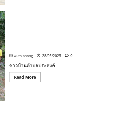
อ.คลองใหญ่
ให้การ
ต้อนรับ
คณะ
อาจารย์
และ
นักศึกษา
วิทยาลัย
ป้องกัน
ชาวบ้านตำบลประสงค์ ร่วมหน่วยงานของรัฐ และผู้นำท้อง
ราช
ถิ่น ปลูกต้นไม้บนป่าต้นน้ำ เพื่อแก้ปัญหาการขาดแคลนน้ำ
อาณาจักร
(วปอ.)
ของชาวบ้านใน 4 หมู่บ้าน ในช่วงหน้าแล้ง
สถาบัน
วิชาการ
wuthiphong
28/05/2025
0
ป้องกัน
ประเทศ
ชาวบ้านตำบลประสงค์
รุ่น
ที่
67
Read
Read More
ใน
more
โอกาส
about
เดิน
ชาว
ทาง
บ้าน
ศึกษา
ตำบล
ดู
ประสงค์
งาน
ร่วม
พื้นที่
หน่วย
ชายแดน
งาน
สวนสมเด็จพระศรีนครินทร์ ด้วยการวางกรงดักจับทำหมัน
บ้าน
ของ
หาด
รัฐ
เล็ก
และ
ผู้นำ