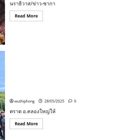
สินค้า
นราธิวาส/ข่าว-ซากา
GI
ของ
จังหวัด
Read
Read More
มา
more
เพิ่ม
about
มูลค่า
คนร้าย
เป็น
บุก
ผลิตภัณฑ์
ถล่ม
ต่างๆ
จุด
เพื่อ
ตรวจ
ให้
โรง
คุณค่า
พัก
คาด
จะ
เงิน
แนะ
สะพัด
ตำรวจ
กว่า
ตราด อ.คลองใหญ่ให้การต้อนรับคณะอาจารย์และ
พลี
10
ชีพ1สาหัส
นักศึกษาวิทยาลัยป้องกันราชอาณาจักร (วปอ.) สถาบัน
ล้าน
อีก1
บาท
วิชาการป้องกันประเทศ รุ่นที่ 67 ในโอกาสเดินทางศึกษาดู
งานพื้นที่ชายแดนบ้านหาดเล็ก
wuthiphong
28/05/2025
0
ตราด อ.คลองใหญ่ให้
Read
Read More
more
about
ตราด