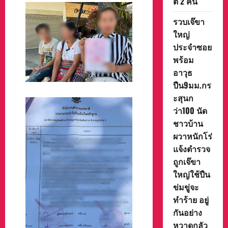
ต์ 2 คัน
รวบเจ๊ขา
ใหญ่
ประจำซอย
พร้อม
อาวุธ
ปืน9มม.กร
ะสุนก
ว่า100 นัด
ชาวบ้าน
ผวาหนักโร่
แจ้งตำรวจ
ถูกเจ๊ขา
ใหญ่ใช้ปืน
ข่มขู่จะ
ทำร้าย อยู่
กันอย่าง
หวาดกลัว