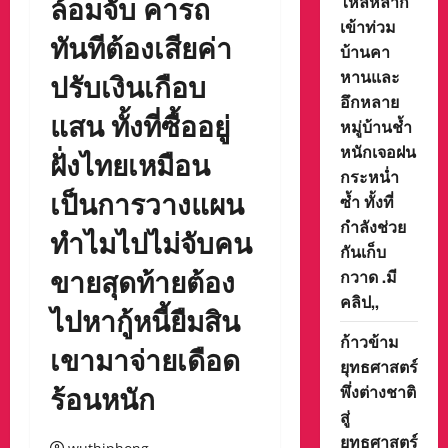
ล้อมจับ คารถ
ไหลหลาก
เข้าท่วม
ทันทีต้องเสียค่า
บ้านคา
หานและ
ปรับเงินเกือบ
อึกหลาย
แสน ทั้งที่ซื้ออยู่
หมู่บ้านช้ำ
หนักเจอฝน
ฝั่งไทยเหมือน
กระหน่ำ
เป็นการวางแผน
ซ้ำ ทั้งที่
กำลังช่วย
ทำไมไปไม่จับคน
กันเก็บ
ขายสุดท้ายต้อง
กวาด .มี
คลิป,,
ไปหากู้หนี้ยืมสิน
ก้าวข้าม
เขามาจ่ายเดือด
ยุทธศาสตร์
ร้อนหนัก
พึ่งต่างชาติ
สู่
ยุทธศาสตร์