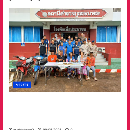
ข่าวสาร
รวบแล้ว! “แก๊งลักทรัพย์” 5 ผู้ต้องหาชาวเมียนมา
ตำรวจ–ฝ่ายปกครองพบพระไล่ล่าจับ ยึดทองรูป
พรรณ 60 บาท เงินสด 6 หมื่น พร้อมรถ
จักรยานยนต์ 2 คัน
wuthiphong2
09/08/2026
0