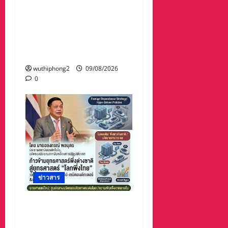
#ด่วนน้ำป่าไหลหลากเข้า
ท่วมบ้านคาหานและอึก
หลายหมู่บ้านช้ำหนักเจอฝน
กระหน่ำซ้ำ ทั้งที่กำลังช่วย
กันเก็บกวาด .มีคลิป,,
wuthiphong2
09/08/2026
0
ข่าวสาร
ก้าวข้ามยุทธศาสตร์พึ่งต่าง
ชาติสู่ยุทธศาสตร์“โลกพึ่ง