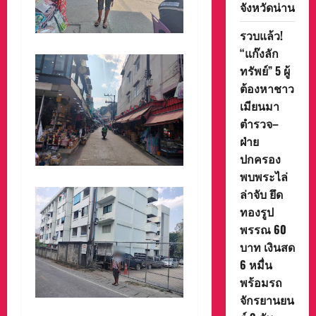
จังหวัดน่าน
รวบแล้ว!
“แก๊งลัก
ทรัพย์” 5 ผู้
ต้องหาชาว
เมียนมา
ตำรวจ–
ฝ่าย
ปกครอง
พบพระไล่
ล่าจับ ยึด
ทองรูป
พรรณ 60
บาท เงินสด
6 หมื่น
พร้อมรถ
จักรยานยน