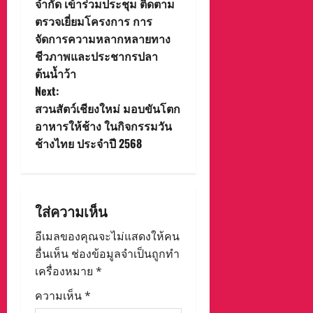
t
จำกัด เข้าร่วมประชุม ติดตาม
ตรวจเยี่ยมโครงการ การ
n
จัดการความหลากหลายทาง
ชีวภาพและประชากรปลา
a
ต้นน้ำว้า
v
Next:
สวนสัตว์เชียงใหม่ มอบขันโตก
i
อาหารให้ช้าง ในกิจกรรมวัน
ช้างไทย ประจำปี 2568
g
a
t
ใส่ความเห็น
i
อีเมลของคุณจะไม่แสดงให้คน
อื่นเห็น
ช่องข้อมูลจำเป็นถูกทำ
o
เครื่องหมาย
*
n
ความเห็น
*