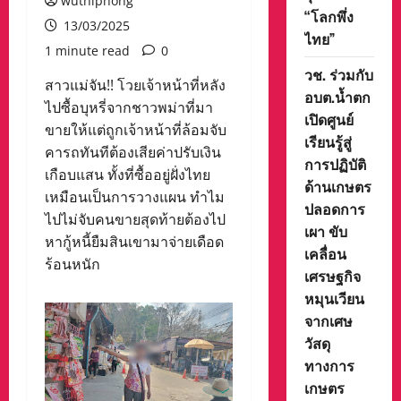
wuthiphong
“โลกพึ่ง
13/03/2025
ไทย”
1 minute read
0
วช. ร่วมกับ
สาวแม่จัน!! โวยเจ้าหน้าที่หลัง
อบต.น้ำตก
ไปซื้อบุหรี่จากชาวพม่าที่มา
เปิดศูนย์
ขายให้แต่ถูกเจ้าหน้าที่ล้อมจับ
เรียนรู้สู่
คารถทันทีต้องเสียค่าปรับเงิน
การปฏิบัติ
เกือบแสน ทั้งที่ซื้ออยู่ฝั่งไทย
ด้านเกษตร
เหมือนเป็นการวางแผน ทำไม
ปลอดการ
ไปไม่จับคนขายสุดท้ายต้องไป
เผา ขับ
หากู้หนี้ยืมสินเขามาจ่ายเดือด
เคลื่อน
ร้อนหนัก
เศรษฐกิจ
หมุนเวียน
จากเศษ
วัสดุ
ทางการ
เกษตร