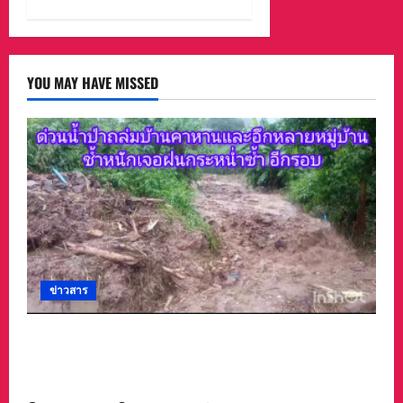
YOU MAY HAVE MISSED
ข่าวสาร
#ด่วนน้ำป่าไหลหลากเข้าท่วมบ้านคาหานและอึก
หลายหมู่บ้านช้ำหนักเจอฝนกระหน่ำซ้ำ ทั้งที่กำลัง
ช่วยกันเก็บกวาด .มีคลิป,,