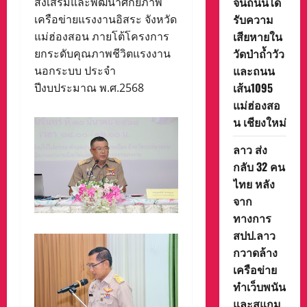
จนถนนได้
ส่งเสริมและพัฒนาศักยภาพ
รับความ
เครือข่ายแรงงานอิสระ จังหวัด
เสียหายใน
แม่ฮ่องสอน ภายโต้โครงการ
วัดป่าถ้ำวัว
ยกระดับคุณภาพชีวิตแรงงาน
และถนน
นอกระบบ ประจำ
เส้น1095
ปีงบประมาณ พ.ศ.2568
แม่ฮ่องสอ
น เชียงใหม่
ลาว ส่ง
กลับ 32 คน
ไทย หลัง
จาก
ทางการ
สปป.ลาว
กวาดล้าง
เครือข่าย
ทำเว็บพนัน
และสแกม