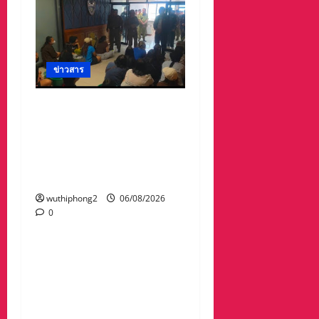
ข่าวสาร
ลาว ส่งกลับ 32 คนไทย
หลังจากทางการ สปป.ลาว
กวาดล้างเครือข่ายทำเว็บ
พนัน และสแกมเมอร์ และ
ผลักดันส่งกลับไทย
wuthiphong2
06/08/2026
0
ข่าวสาร
“เมืองยืดหยุ่น” เทศบาล
นครนครสวรรค์ หารือ ทุก
ภาคส่วน : แนวทางรับมือ
ความเสี่ยงภัยพิบัติ ผลกระ