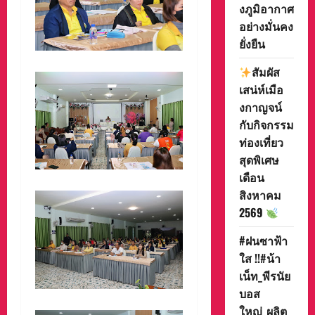
งภูมิอากาศ
อย่างมั่นคง
ยั่งยืน
สัมผัส
เสน่ห์เมือ
งกาญจน์
กับกิจกรรม
ท่องเที่ยว
สุดพิเศษ
เดือน
สิงหาคม
2569
#ฝนซาฟ้า
ใส !!#น้า
เน็ท_พีรนัย
บอส
ใหญ่_ผลิต