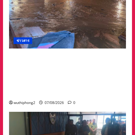
ข่าวสาร
#ด่วนเกิดฝนตกหนักเมื่อคืนที่ผ่านมาน้ำป่าพัดคอ
สะพานของตำบลห้วยผา วัดป่าถ้ำวัว น้ำท่วมกุฏิ
พระ รีบนำนักท่องเที่ยวออกจากพื้นที่เกรงความ
ปลอดภัยจากน้ำป่า เพราะถนนคอสะพานถูก
ตัดขาด จนถนนได้รับความเสียหายในวัดป่าถ้ำวัว
และถนน เส้น1095 แม่ฮ่องสอน เชียงใหม่
wuthiphong2
07/08/2026
0