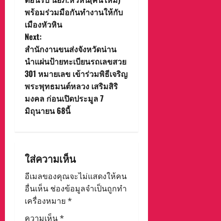
o
พร้อมร่วมมือกันทำงานให้กับ
เมืองหัวหิน
s
Next:
t
สำนักงานขนส่งจังหวัดน่าน
นำแผ่นป้ายทะเบียนรถเลขสวย
n
301 หมายเลข เข้าร่วมพิธีเจริญ
พระพุทธมนต์หลวง เสริมสิริ
a
มงคล ก่อนเปิดประมูล 7
v
มิถุนายน 68นี้
i
g
ใส่ความเห็น
a
อีเมลของคุณจะไม่แสดงให้คน
อื่นเห็น
ช่องข้อมูลจำเป็นถูกทำ
t
เครื่องหมาย
*
i
ความเห็น
*