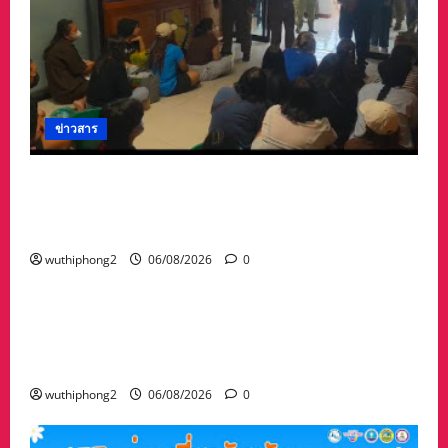
ข่าวสาร
ลาว ส่งกลับ 32 คนไทย หลังจากทางการ สปป.ลาว
กวาดล้างเครือข่ายทำเว็บพนัน และสแกมเมอร์
และผลักดันส่งกลับไทย
wuthiphong2
06/08/2026
0
ข่าวสาร
“เมืองยืดหยุ่น” เทศบาลนครนครสวรรค์ หารือ ทุก
ภาคส่วน : แนวทางรับมือความเสี่ยงภัยพิบัติ ผลกระ
ทบเปลี่ยนแปลงภูมิอากาศ อย่างมั่นคงยั่งยืน
wuthiphong2
06/08/2026
0