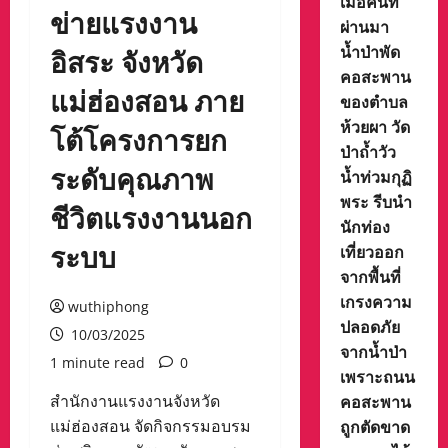
เมื่อคืนที่
ข่ายแรงงาน
ผ่านมา
น้ำป่าพัด
อิสระ จังหวัด
คอสะพาน
แม่ฮ่องสอน ภาย
ของตำบล
ห้วยผา วัด
โต้โครงการยก
ป่าถ้ำวัว
ระดับคุณภาพ
น้ำท่วมกุฏิ
พระ รีบนำ
ชีวิตแรงงานนอก
นักท่อง
ระบบ
เที่ยวออก
จากพื้นที่
เกรงความ
wuthiphong
ปลอดภัย
10/03/2025
จากน้ำป่า
1 minute read
0
เพราะถนน
คอสะพาน
สํานักงานแรงงานจังหวัด
ถูกตัดขาด
แม่ฮ่องสอน จัดกิจกรรมอบรม