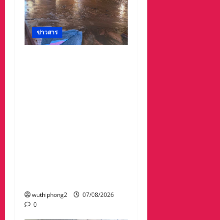
ข่าวสาร
#ด่วนเกิดฝนตกหนักเมื่อ
คืนที่ผ่านมาน้ำป่าพัดคอ
สะพานของตำบลห้วยผา
วัดป่าถ้ำวัว น้ำท่วมกุฏิพระ
รีบนำนักท่องเที่ยวออกจาก
พื้นที่เกรงความปลอดภัย
จากน้ำป่า เพราะถนนคอ
สะพานถูกตัดขาด จนถนน
ได้รับความเสียหายในวัด
ป่าถ้ำวัวและถนน เส้น1095
แม่ฮ่องสอน เชียงใหม่
wuthiphong2
07/08/2026
0