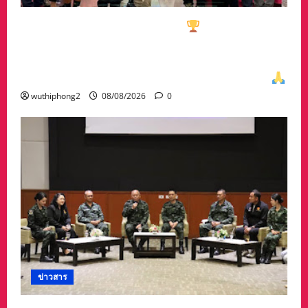
ทีมกอล์ฟอาวุโสนครสวรรค์คว้า
ชนะเลิศประเภท
ทีมรวม มาครอง ประธาน #ชมรมกอล์ฟอาวุโส
นครสวรรค์ เกศรา อ่อนสอาด นำทีมรับถ้วยจาก
ท่าน พล.ต.อภิเดช ผลทวี ผบ มณฑลทหารบกที่31
wuthiphong2
08/08/2026
0
ข่าวสาร