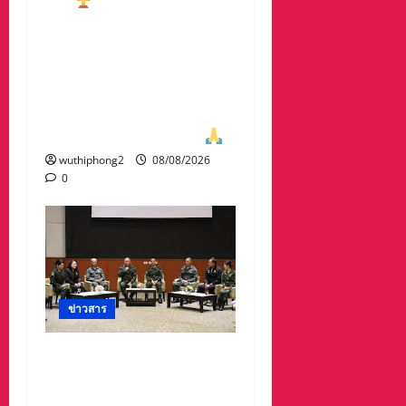
รวม มาครอง ประธาน
#ชมรมกอล์ฟอาวุโส
นครสวรรค์ เกศรา อ่อน
สอาด นำทีมรับถ้วยจาก
ท่าน พล.ต.อภิเดช ผลทวี
ผบ มณฑลทหารบกที่31
wuthiphong2
08/08/2026
0
ข่าวสาร
ดร.กัลยาณี ร่วม กองทัพ
ภาคที่ 2 “ร่วมคิด ร่วม
สื่อสาร ประสานพลังเพื่อ