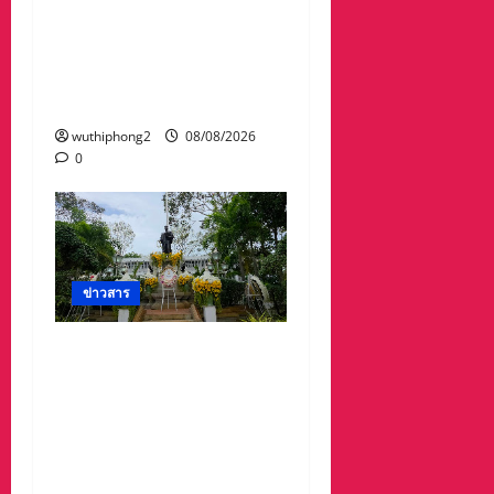
ความมั่นคงชายแดน” เผย
แพร่ข้อมูลที่ถูกต้อง สร้าง
ความเชื่อมั่นให้ประชาชน
ได้ร่วมกันช่วยชาติมั่นคง
wuthiphong2
08/08/2026
0
ข่าวสาร
ศาลจังหวัดระยอง วางพวง
มาลา เนื่องใน ‘วันรพี’
ประจำปี 2569 น้อมรำลึกถึง
พระกรุณาธิคุณและเทิด
พระเกียรติของพระเจ้าบรม
วงศ์เธอ พระองค์เจ้ารพี