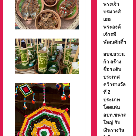
พระเจ้า
บรมวงศ์
เธอ
พระองค์
เจ้ารพี
พัฒนศักดิ์ฯ
อบจ.สระแ
ก้ว สร้าง
ชื่อระดับ
ประเทศ
คว้ารางวัล
ที่ 2
ประเภท
โดดเด่น
อปท.ขนาด
ใหญ่ รับ
เงินรางวัล