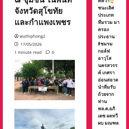
ค์คว้า
ชนะเลิศ
จังหวัดสุโขทัย
ประเภท
และกำแพงเพชร
ทีมรวม มา
ครอง
ประธาน
wuthiphong2
#ชมรม
17/05/2026
กอล์ฟ
1 minute read
0
อาวุโส
นครสวรร
ค์ เกศรา
อ่อนสอาด
นำทีมรับ
ถ้วยจาก
ท่าน
พล.ต.อภิ
เดช ผลทวี
ผบ มณฑล