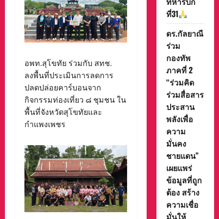
ทหารบก
ที่31
ดร.กัลยาณี
ร่วม
กองทัพ
อพท.สุโขทัย ร่วมกับ สทช.
ภาคที่ 2
ลงพื้นที่ประเมินการลดการ
“ร่วมคิด
ปลดปล่อยคาร์บอนจาก
ร่วมสื่อสาร
กิจกรรมท่องเที่ยว ๘ ชุมชน ใน
ประสาน
พื้นที่จังหวัดสุโขทัยและ
พลังเพื่อ
กำแพงเพชร
ความ
มั่นคง
ชายแดน”
เผยแพร่
ข้อมูลที่ถูก
ต้อง สร้าง
ความเชื่อ
มั่นให้