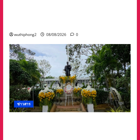
ดร.กัลยาณี ร่วม กองทัพภาคที่ 2 “ร่วมคิด ร่วม
สื่อสาร ประสานพลังเพื่อความมั่นคงชายแดน” เผย
แพร่ข้อมูลที่ถูกต้อง สร้างความเชื่อมั่นให้ประชาชน
ได้ร่วมกันช่วยชาติมั่นคง
wuthiphong2
08/08/2026
0
ข่าวสาร
ศาลจังหวัดระยอง วางพวงมาลา เนื่องใน ‘วันรพี’
ประจำปี 2569 น้อมรำลึกถึงพระกรุณาธิคุณและ
เทิดพระเกียรติของพระเจ้าบรมวงศ์เธอ พระองค์