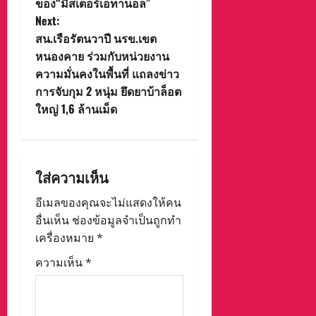
ของ“มิสเตอร์เอทานอล”
t
Next:
สน.เรือรัตนวาปี นรข.เขต
n
หนองคาย ร่วมกับหน่วยงาน
ความมั่นคงในพื้นที่ แถลงข่าว
a
การจับกุม 2 หนุ่ม ยึดยาบ้าล็อต
v
ใหญ่ 1,6 ล้านเม็ด
i
g
ใส่ความเห็น
a
อีเมลของคุณจะไม่แสดงให้คน
อื่นเห็น
ช่องข้อมูลจำเป็นถูกทำ
t
เครื่องหมาย
*
i
ความเห็น
*
o