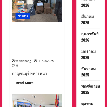
นำ
2026
ไทย-
อินเดีย
สร้าง
มีนาคม
ข่าวสาร
สีสัน
งาน
2026
Holi
Festival
ทหารหน่วยเฉพาะกิจลาดหญ้า
Pattaya
ตำรวจภูธรสังขละบุรี ยึดเครื่อง
กุมภาพันธ์
2025
ระหว่าง
รับสัญญาณดาวเทียม (starlink)
2026
14-
16
21 เครื่องขณะกำลังจะลำเลียง
มี.ค.นี้
ผ่านข้ามไปเมืองพยาตองซู
ณ
มกราคม
บริเวณ
ประเทศเมียนมา
ชายหาด
2026
ฝั่ง
wuthiphong
11/03/2025
ตรง
0
ข้าม
ธันวาคม
ศูนย์การค้า
กาญจนบุรี ทหารหน่ว
เซ็นทรัล
2025
พัทยา
Read
Read More
พฤศจิกายน
more
about
2025
ทหาร
หน่วย
เฉพาะ
กิจ
ตุลาคม
ลาด