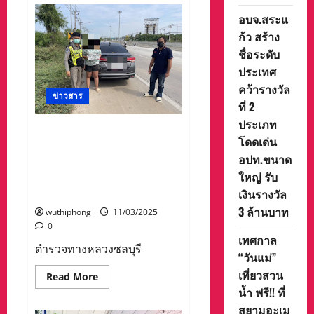
ครบ
อบจ.สระแ
รอบ
33
ก้ว สร้าง
ปี
ทัพ
ชื่อระดับ
เรือ
ภาค
ประเทศ
ที่
คว้ารางวัล
1
ข่าวสาร
มุ่ง
ที่ 2
มั่น
ปฏิบัติ
ประเภท
งาน
ตำรวจทางหลวงชลบุรี รวบ
ภาย
โดดเด่น
คู่รักสุดแสบตระเวนเช่ารถ
ใต้
แนวทาง
อปท.ขนาด
ก่อนส่งขายตลาดมืด และ
ทีม
ใหญ่ รับ
เดียวกัน
ประเทศเพื่อนบ้าน ผู้เสียหายสุด
เป้า
ปลื้มใจได้รถคืน
เงินรางวัล
หมาย
เดียวกัน
3 ล้านบาท
wuthiphong
11/03/2025
one
team
0
one
เทศกาล
goal
ตำรวจทางหลวงชลบุรี
“วันแม่”
เที่ยวสวน
Read
Read More
more
น้ำ ฟรี!! ที่
about
ตำรวจ
สยามอะเม