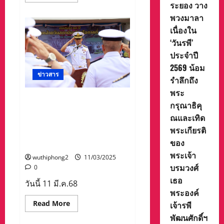
more
ระยอง วาง
หา
about
แนวทาง
ใคร
พวงมาลา
ให้การ
เผา..เรา
ช่วย
จับ”อำเภอ
เนื่องใน
เหลือ
แม่แตง
ตำบล
‘วันรพี’
จับกุม
ละ
ผู้
3คน
ประจำปี
ลักลอบ
เผา
2569 น้อม
ป่า
ข่าวสาร
รำลึกถึง
พระ
สถาปนา ครบรอบ 33 ปี ทัพเรือ
กรุณาธิคุ
ภาคที่ 1 มุ่งมั่นปฏิบัติงานภาย
ณและเทิด
ใต้แนวทาง ทีมเดียวกัน เป้า
พระเกียรติ
หมายเดียวกัน one team one
ของ
goal
พระเจ้า
wuthiphong2
11/03/2025
บรมวงศ์
0
เธอ
วันนี้ 11 มี.ค.68
พระองค์
Read
Read More
เจ้ารพี
more
พัฒนศักดิ์ฯ
about
สถาปนา