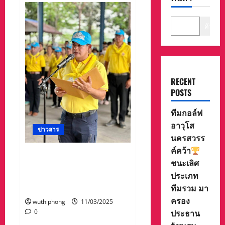
ค้นหา
RECENT
POSTS
ทีมกอล์ฟ
อาวุโส
ข่าวสาร
นครสวรร
ค์คว้า
นายอำเภอวังน้อยเป็นประธาน
ชนะเลิศ
จัดกิจกรรมจิตอาสา “เรา
ประเภท
ทำความดี ด้วยหัวใจ” เนื่องใน
ทีมรวม มา
วันสำคัญของไทย
ครอง
wuthiphong
11/03/2025
ประธาน
0