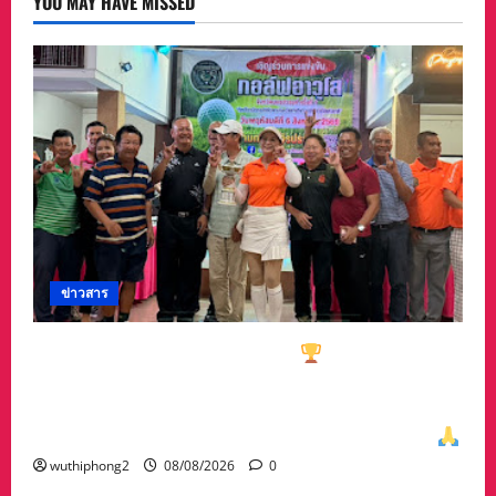
YOU MAY HAVE MISSED
Power
ไทย
สู่
เวที
โลก!
ข่าวสาร
ทีมกอล์ฟอาวุโสนครสวรรค์คว้า
ชนะเลิศประเภท
ทีมรวม มาครอง ประธาน #ชมรมกอล์ฟอาวุโส
นครสวรรค์ เกศรา อ่อนสอาด นำทีมรับถ้วยจาก
ท่าน พล.ต.อภิเดช ผลทวี ผบ มณฑลทหารบกที่31
wuthiphong2
08/08/2026
0