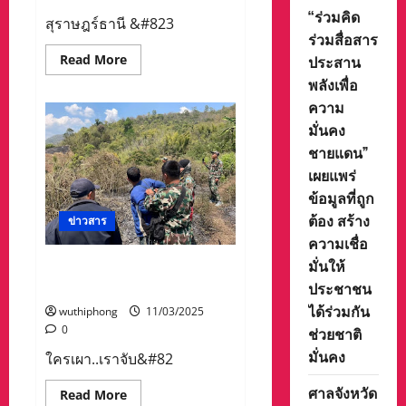
“ร่วมคิด
สุราษฎร์ธานี &#823
ร่วมสื่อสาร
Read
Read More
ประสาน
more
พลังเพื่อ
about
อำเภอ
ความ
ท่าฉาง
ขับ
มั่นคง
เคลื่อน
อาสา
ชายแดน”
สมัคร
พัฒนา
เผยแพร่
สังคม
ข้อมูลที่ถูก
และ
ความ
ต้อง สร้าง
ข่าวสาร
มั่นคง
ของ
ความเชื่อ
มนุษย์
เฟ้น
มั่นให้
ใครเผา..เราจับ”อำเภอแม่แตง
หา
ประชาชน
จับกุมผู้ลักลอบเผาป่า
ครอบครัว
เปราะ
ได้ร่วมกัน
บาง
wuthiphong
11/03/2025
เพื่อ
0
ช่วยชาติ
ใช้
เป็น
มั่นคง
ใครเผา..เราจับ&#82
ข้อมูล
ใน
การ
ศาลจังหวัด
Read
Read More
พิจารณา