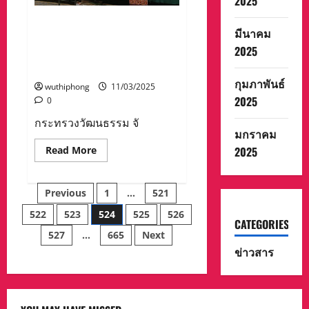
2025
กระทรวงวัฒนธรรม จับมือ
มีนาคม
สจล. ขับเคลื่อน “1 ครอบครัว 1
2025
พลังสร้างสรรค์” ปลุก Soft
Power ไทยสู่เวทีโลก!
กุมภาพันธ์
wuthiphong
11/03/2025
2025
0
กระทรวงวัฒนธรรม จั
มกราคม
Read
2025
Read More
more
about
กระทรวง
Posts
วัฒนธรรม
Previous
1
…
521
จับ
มือ
522
523
524
525
526
pagination
สจล.
CATEGORIES
ขับ
527
…
665
Next
เคลื่อน
“1
ข่าวสาร
ครอบครัว
1
พลัง
สร้างสรรค์”
ปลุก
Soft