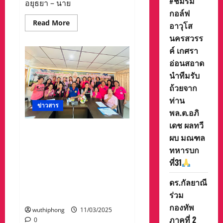
#ชมรม
อยุธยา – นาย
กอล์ฟ
Read
Read More
อาวุโส
more
about
นครสวรร
นาย
ค์ เกศรา
อำเภอ
วังน้อย
อ่อนสอาด
เป็น
ประธาน
นำทีมรับ
จัด
กิจกรรม
ถ้วยจาก
จิต
อาสา
ท่าน
“เรา
ข่าวสาร
พล.ต.อภิ
ทำความ
ดี
เดช ผลทวี
ด้วย
อำเภอท่าฉางขับเคลื่อนอาสา
หัวใจ”
ผบ มณฑล
เนื่อง
สมัครพัฒนาสังคมและความ
ใน
ทหารบก
มั่นคงของมนุษย์ เฟ้นหา
วัน
ที่31
สำคัญ
ครอบครัวเปราะบางเพื่อใช้เป็น
ของ
ข้อมูลในการพิจารณาหา
ไทย
ดร.กัลยาณี
แนวทางให้การช่วยเหลือตำบล
ร่วม
ละ 3คน
กองทัพ
wuthiphong
11/03/2025
ภาคที่ 2
0