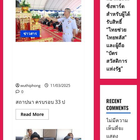
ทางหลวง
ชลบุรี
ซิ่งพาร์ด
รวบ
สำหรับผู้ได้
คู่รัก
สุด
รับสิทธิ์
แสบ
ตระเวน
“ไทยช่วย
เช่า
ข่าวสาร
รถ
ไทยพลัส”
ก่อน
ส่ง
และผู้ถือ
ขาย
สถาปนา ครบรอบ 33 ปี ทัพเรือ
“บัตร
ตลาด
ภาคที่ 1 มุ่งมั่นปฏิบัติงานภาย
มืด
สวัสดิการ
และ
ใต้แนวทาง ทีมเดียวกัน เป้า
ประเทศ
แห่งรัฐ”
หมายเดียวกัน one team one
เพื่อน
บ้าน
goal
ผู้
เสีย
wuthiphong
11/03/2025
หาย
0
สุด
ปลื้ม
RECENT
ใจ
สถาปนา ครบรอบ 33 ป
ได้
COMMENTS
รถ
Read
Read More
คืน
more
ไม่มีความ
about
สถาปนา
เห็นที่จะ
ครบ
แสดง
รอบ