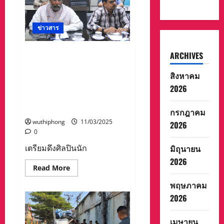
33
ปี
ทัพ
เรือ
ภาค
ข่าวสาร
ที่
1
มุ่ง
เตรียมดึงศิลปินนักร้องชั้นนำ
ARCHIVES
มั่น
ปฏิบัติ
ไทย-อินเดีย สร้างสีสัน งาน
งาน
สิงหาคม
Holi Festival Pattaya 2025
ภาย
ใต้
ระหว่าง 14-16 มี.ค.นี้ ณ บริเวณ
2026
แนวทาง
ชายหาด ฝั่งตรงข้าม
ทีม
เดียวกัน
ศูนย์การค้าเซ็นทรัลพัทยา
กรกฎาคม
เป้า
หมาย
wuthiphong
11/03/2025
2026
เดียวกัน
0
one
team
one
มิถุนายน
เตรียมดึงศิลปินนัก
goal
2026
Read
Read More
more
about
พฤษภาคม
เตรียม
ดึง
2026
ศิลปิน
นัก
ร้อง
เมษายน
ชั้น