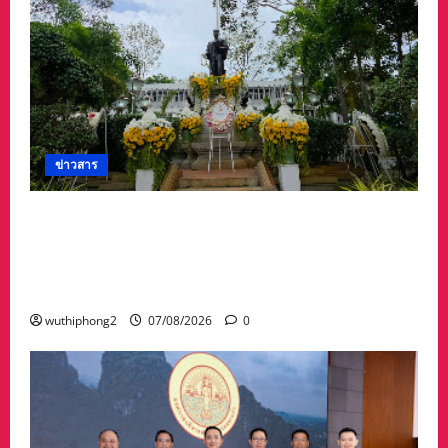
ข่าวสาร
ศาลจังหวัดระยอง วางพวงมาลา เนื่องใน ‘วันรพี’
ประจำปี 2569 น้อมรำลึกถึงพระกรุณาธิคุณและ
เทิดพระเกียรติของพระเจ้าบรมวงศ์เธอ พระองค์
เจ้ารพีพัฒนศักดิ์ฯ
wuthiphong2
07/08/2026
0