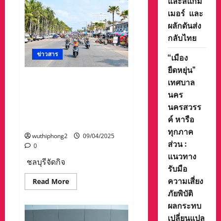
และสแกม
ใน
พระองค์
เมอร์ และ
พระบาท
สมเด็จ
ผลักดันส่ง
พระเจ้าอยู่หัว
กลับไทย
นำ
ทีม
ติดตาม
ข่าวสาร
“เมือง
โครงการ
พัฒนา
ยืดหยุ่น”
เกาะสีชัง
เร่ง
ชลบุรีจัดกิจกรรมรณรงค์
เทศบาล
แก้
ป้องกันและลดอุบัติเหตุทาง
ปัญหา
นคร
น้ำ-
ถนน/อุบัติภัยทางน้ำ และ
นครสวรร
ส่ง
กวาดล้างอาชญากรรมช่วง
เสริม
ค์ หารือ
ท่อง
เทศกาลสงกรานต์ พ.ศ.2568
เที่ยว
ทุกภาค
ดัน
wuthiphong2
09/04/2025
เศรษฐกิจ
ส่วน :
0
ท้อง
ถิ่น
แนวทาง
โต
ชลบุรีจัดกิจ
รับมือ
ความเสี่ยง
Read
Read More
more
ภัยพิบัติ
about
ชลบุรี
ผลกระทบ
จัด
กิจกรรม
เปลี่ยนแปล