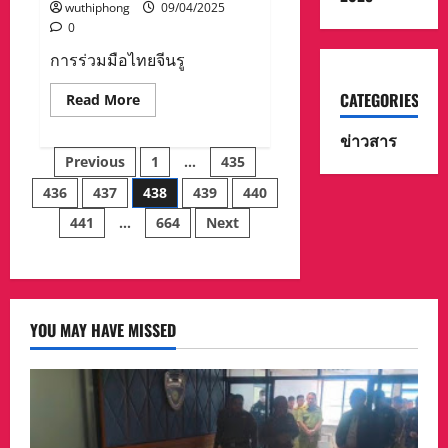
wuthiphong
09/04/2025
0
การร่วมมือไทยจีนรู
CATEGORIES
Read
Read More
more
about
ข่าวสาร
การ
Posts
ร่วม
Previous
1
…
435
มือ
ไทย
436
437
438
439
440
pagination
จีน
รูป
441
…
664
Next
แบบ
ใหม่:
เปิด
ตัว
คลิป
วีดีโอ
แรก
ของ
YOU MAY HAVE MISSED
แอนิเมชัน
มหา
กาพย์
แห่ง
เอเชีย
“Looking
for
Gods”