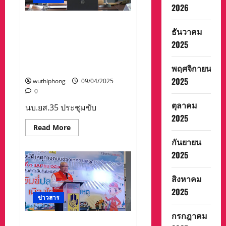
ที่
2026
ตรวจ
สอบ
ความ
นบ.ยส.35 ประชุมขับเคลื่อน
ปลอดภัย
ธันวาคม
นโยบาย “Seal Stop Safe” เดิน
ทาง
ถนน
2025
หน้าเสริมแนวป้องกันชายแดน
การ
ภาคเหนือ ณ อ.เชียงดาว
ติด
ตั้ง
พฤศจิกายน
จ.เชียงใหม่
สัญญาณ
ไฟ
2025
wuthiphong
09/04/2025
รั้ว
0
บริเวณ
กลาง
ตุลาคม
ถนน
นบ.ยส.35 ประชุมขับ
เตรียม
2025
พร้อม
Read
Read More
อำนวย
more
ความ
กันยายน
about
สะดวก
นบ.ยส.35
ผู้
2025
ประชุม
ใช้
ขับ
รถ
เคลื่อน
ใช้
นโยบาย
ถนน
สิงหาคม
“Seal
ช่วง
2025
Stop
เทศกาล
Safe”
ข่าวสาร
สงกรานต์
เดิน
หน้า
เพื่อ
กรกฎาคม
เสริม
แก้
ปราจีนบุรี-เปิดศูนย์ปฏิบัติการ
แนว