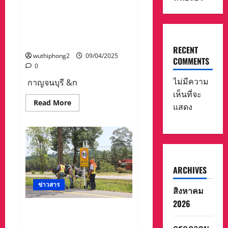
ชิ่ง
และลดการบาดเจ็บจาก
2025”
อุบัติเหตุทางถนนช่วงเทศกาล
สงกรานต์ พ.ศ.2568 ผ่านระบบ
ออนไลน์
RECENT
wuthiphong2
09/04/2025
COMMENTS
0
ไม่มีความ
กาญจนบุรี &n
เห็นที่จะ
Read
Read More
แสดง
more
about
สสจ.กาญจนบุรี
ร่วม
ประชุม
ชี้แจง
การ
ดำเนิน
งาน
ARCHIVES
ป้องกัน
และ
ข่าวสาร
ลด
สิงหาคม
การ
บาด
2026
เจ็บ
แขวงทางหลวงสุราษฎร์ธานีที่
จาก
1 จับมือ ปภ.สุราษฎร์ธานี
อุบัติเหตุ
กรกฎาคม