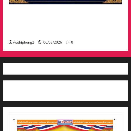
#ฝนซาฟ้าใส !!#น้าเน็ท_พีรนัยบอสใหญ่_ผลิตภัณฑ์
#เด็กเทพพลัดถิ่น” #เข้ารับรางวัลมงคลแห่งแผ่นดิน
สาขาภูมิปัญญาท้องถิ่นหนึ่งตำบลหนึ่งผลิตภัณฑ์ดี
เด่น
wuthiphong2
06/08/2026
0