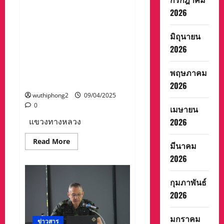
ทาง
ลงพื้นที่ตรวจสอบความ
ถนน
2026
ปลอดภัยทางถนน การติดตั้ง
ช่วง
เทศกาล
สัญญาณไฟ รั้วบริเวณกลาง
สงกรานต์
มิถุนายน
ถนน เตรียมพร้อมอำนวยความ
พ.ศ.2568
ผ่าน
2026
สะดวกผู้ใช้รถใช้ถนนช่วง
ระบบ
ออนไลน์
เทศกาลสงกรานต์ เพื่อแก้
ปัญหาการเกิดอุบัติเหตุบนท้อง
พฤษภาคม
ถนน
2026
wuthiphong2
09/04/2025
0
เมษายน
แขวงทางหลวง
2026
Read
Read More
มีนาคม
more
about
2026
แขวง
ทางหลวง
สุราษฎร์ธานี
กุมภาพันธ์
ที่
1
2026
จับ
มือ
ปภ.สุราษฎร์ธานี
มกราคม
ลงพื้น
ข่าวสาร