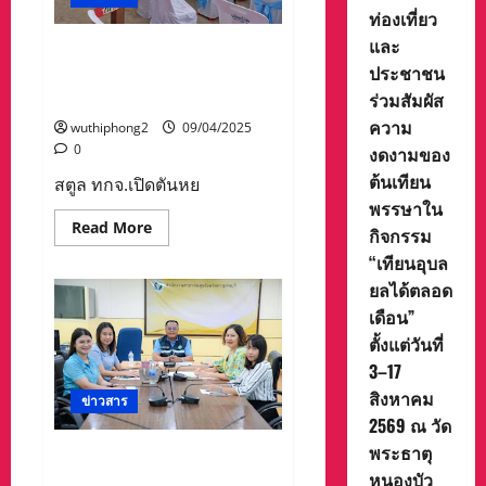
“สนุก
ท่องเที่ยว
ทั้ง
และ
วัน
สตูล ทกจ.เปิดตันหยงโปเป็น
เพียง
ประชาชน
ห้องรับแขกจัดตกปลาหน้าบ้าน
350
“
“ตันหยงโปฟิชชิ่ง 2025”
ร่วมสัมผัส
ความ
wuthiphong2
09/04/2025
0
งดงามของ
ต้นเทียน
สตูล ทกจ.เปิดตันหย
พรรษาใน
Read
Read More
กิจกรรม
more
about
“เทียนอุบล
สตูล
ทกจ.เปิด
ยลได้ตลอด
ตันหยง
เดือน”
โป
เป็น
ตั้งแต่วันที่
ห้อง
รับแขก
3–17
จัด
ตก
สิงหาคม
ข่าวสาร
ปลา
2569 ณ วัด
หน้า
บ้าน
พระธาตุ
“ตันหยง
สสจ.กาญจนบุรี ร่วมประชุม
โป
หนองบัว
ชี้แจงการดำเนินงานป้องกัน
ฟิช