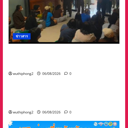
เนรมิต
เรื่อง
ราว
ตำนาน
ของ
จีน
ให้
มี
ชีวิต
ชีวา
ข่าวสาร
อีก
ครั้ง
ลาว ส่งกลับ 32 คนไทย หลังจากทางการ สปป.ลาว
กวาดล้างเครือข่ายทำเว็บพนัน และสแกมเมอร์
และผลักดันส่งกลับไทย
wuthiphong2
06/08/2026
0
ข่าวสาร
“เมืองยืดหยุ่น” เทศบาลนครนครสวรรค์ หารือ ทุก
ภาคส่วน : แนวทางรับมือความเสี่ยงภัยพิบัติ ผลกระ
ทบเปลี่ยนแปลงภูมิอากาศ อย่างมั่นคงยั่งยืน
wuthiphong2
06/08/2026
0