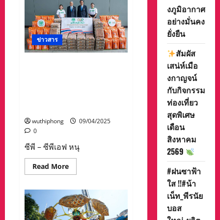
รณรงค์
งภูมิอากาศ
ป้องกัน
และ
อย่างมั่นคง
ลด
อุบัติเหตุ
ยั่งยืน
ทาง
ข่าวสาร
ถนน/
อุบัติภัย
สัมผัส
ทาง
น้ำ
ซีพี – ซีพีเอฟ หนุนโครงการ
เสน่ห์เมือ
และ
‘สานใจไทย สู่ใจใต้’ รุ่นที่ 44
งกาญจน์
กวาดล้าง
อาชญากรรม
เสริมสร้างโอกาสการศึกษา
กับกิจกรรม
ช่วง
พัฒนาความคิดและทักษะ
เทศกาล
ท่องเที่ยว
สงกรานต์
อาชีพแก่เยาวชนไทยรุ่นใหม่
พ.ศ.2568
สุดพิเศษ
wuthiphong
09/04/2025
เดือน
0
สิงหาคม
ซีพี – ซีพีเอฟ หนุ
2569
Read
Read More
#ฝนซาฟ้า
more
about
ใส !!#น้า
ซีพี
–
เน็ท_พีรนัย
ซี
บอส
พี
เอฟ