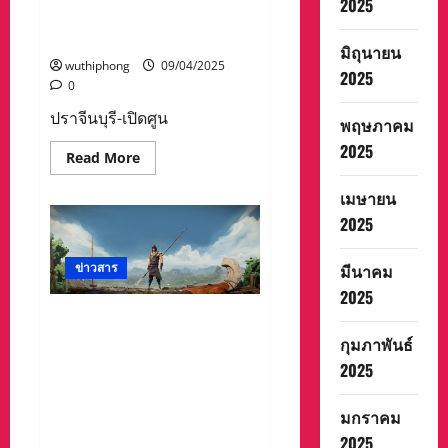
ปัญหา
2025
ป้องกัน
การ
และขบวนรณรงค์ป้องกัน
ชายแดน
เกิด
อุบัติเหตุเทศกาลสงกรานต์
ภาค
อุบัติเหตุ
มิถุนายน
เหนือ
บน
wuthiphong
09/04/2025
ณ
ท้อง
2025
อ.เชียงดาว
ถนน
0
จ.เชียงใหม่
ปราจีนบุรี-เปิดศูน
พฤษภาคม
2025
Read
Read More
more
about
เมษายน
ปราจีนบุรี-
เปิด
2025
ศูนย์
ปฏิบัติ
การ
มีนาคม
และ
ข่าวสาร
ขบวน
2025
รณรงค์
ป้องกัน
การร่วมมือไทยจีนรูปแบบใหม่:
อุบัติเหตุ
เทศกาล
เปิดตัวคลิปวีดีโอแรกของ
กุมภาพันธ์
สงกรานต์
แอนิเมชันมหากาพย์แห่งเอเชีย
2025
“Looking for Gods” เนรมิตเรื่อง
ราวตำนานของจีนให้มีชีวิต
มกราคม
ชีวาอีกครั้ง
2025