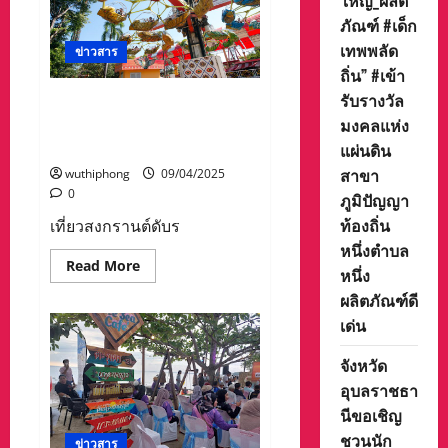
ใหญ่_ผลิต
หนุน
โครงการ
ภัณฑ์ #เด็ก
‘สาน
ใจ
เทพพลัด
ข่าวสาร
ไทย
สู่
ถิ่น” #เข้า
ใจ
รับรางวัล
ใต้’
เที่ยวสงกรานต์ดับร้อนที่สยาม
รุ่น
มงคลแห่ง
อะเมซิ่งพาร์ค “สนุกทั้งวัน
ที่
44
เพียง 350 “
แผ่นดิน
เสริม
สร้าง
สาขา
wuthiphong
09/04/2025
โอกาส
0
การ
ภูมิปัญญา
ศึกษา
ท้องถิ่น
เที่ยวสงกรานต์ดับร
พัฒนา
ความ
หนึ่งตำบล
คิด
Read
Read More
และ
หนึ่ง
more
ทักษะ
about
อาชีพ
ผลิตภัณฑ์ดี
เที่ยว
แก่
สงกรานต์
เด่น
เยาวชน
ดับ
ไทย
ร้อน
รุ่น
ที่
จังหวัด
ใหม่
สยาม
อุบลราชธา
อะ
เม
นีขอเชิญ
ซิ่ง
พาร์
ชวนนัก
ข่าวสาร
ค