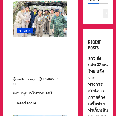
ค้นหา
ข่าวสาร
RECENT
เลขานุการในพระองค์
POSTS
พระบาทสมเด็จพระเจ้าอยู่หัว
นำทีมติดตามโครงการพัฒนา
ลาว ส่ง
เกาะสีชัง เร่งแก้ปัญหาน้ำ-ส่ง
กลับ 32 คน
เสริมท่องเที่ยวดันเศรษฐกิจ
ไทย หลัง
ท้องถิ่นโต
จาก
wuthiphong2
09/04/2025
ทางการ
0
สปป.ลาว
เลขานุการในพระองค์
กวาดล้าง
Read
เครือข่าย
Read More
more
ทำเว็บพนัน
about
เลขานุการ