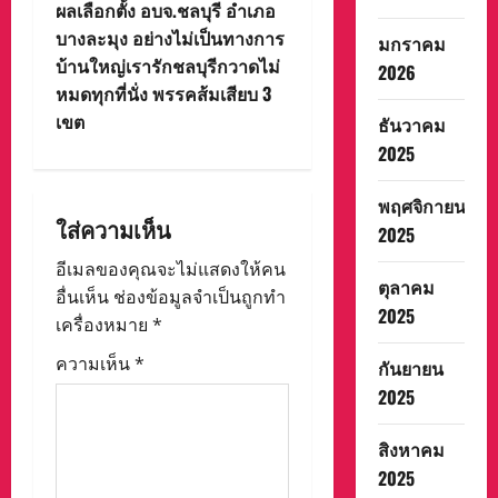
ผลเลือกตั้ง อบจ.ชลบุรี อำเภอ
n
บางละมุง อย่างไม่เป็นทางการ
มกราคม
บ้านใหญ่เรารักชลบุรีกวาดไม่
2026
a
หมดทุกที่นั่ง พรรคส้มเสียบ 3
v
เขต
ธันวาคม
2025
i
พฤศจิกายน
g
ใส่ความเห็น
2025
a
อีเมลของคุณจะไม่แสดงให้คน
ตุลาคม
อื่นเห็น
ช่องข้อมูลจำเป็นถูกทำ
t
2025
เครื่องหมาย
*
i
ความเห็น
*
กันยายน
2025
o
n
สิงหาคม
2025