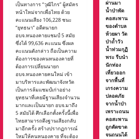
ผ่านมา
เป็นทางการ “วุฒิไกร” ผู้สมัคร
น้ำป่าพัด
หน้าใหม่จากเพื่อไทย ด้วย
คอสะพาน
คะแนนเสียง 106,228 ชนะ
ของตำบล
“ยุทธนา” อดีตนายก
ห้วยผา วัด
อบจ.หนองคายแชมป์ 5 สมัย
ป่าถ้ำวัว
ซึ่งได้ 99,636 คะแนน ซึ่งผล
น้ำท่วมกุฏิ
คะแนนดังกล่าว ถือเป็นความ
พระ รีบนำ
ต้องการของคนหนองคายที่
นักท่อง
ต้องการเปลี่ยนนายก
เที่ยวออก
อบจ.หนองคายคนใหม่ เข้า
จากพื้นที่
มาบริหารและพัฒนาจังหวัด
เกรงความ
เป็นการล้มแชมป์เก่าอย่าง
ปลอดภัย
ยุทธนาที่เคยมีฐานเสียงจำนวน
จากน้ำป่า
มากและเป็นนายก อบจ.มาถึง
เพราะถนน
5 สมัยได้ ศึกเลือกตั้งครั้งนี้เพื่อ
คอสะพาน
ไทยสามารถดึงฐานเสียงกลับ
ถูกตัดขาด
มาอีกครั้ง สร้างปรากฏการณ์
จนถนนได้
ใหม่ให้คนหนองคาย ที่จะต้อง