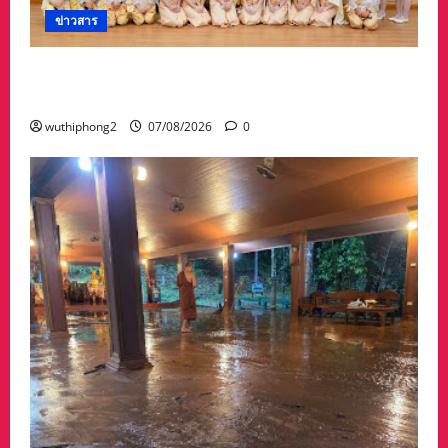
ข่าวสาร
ปทุมธานี ทม.คูคต จัดทอดผ้าป่าโครงการเปลี่ยน
กองขยะเป็นกองบุญ
wuthiphong2
07/08/2026
0