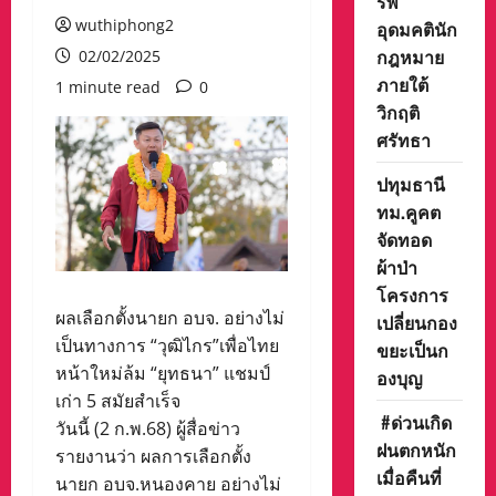
รพี“
wuthiphong2
อุดมคตินัก
กฎหมาย
02/02/2025
ภายใต้
1 minute read
0
วิกฤติ
ศรัทธา
ปทุมธานี
ทม.คูคต
จัดทอด
ผ้าป่า
โครงการ
ผลเลือกตั้งนายก อบจ. อย่างไม่
เปลี่ยนกอง
เป็นทางการ “วุฒิไกร”เพื่อไทย
ขยะเป็นก
หน้าใหม่ล้ม “ยุทธนา” แชมป์
องบุญ
เก่า 5 สมัยสำเร็จ
#ด่วนเกิด
วันนี้ (2 ก.พ.68) ผู้สื่อข่าว
ฝนตกหนัก
รายงานว่า ผลการเลือกตั้ง
เมื่อคืนที่
นายก อบจ.หนองคาย อย่างไม่