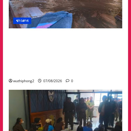
ข่าวสาร
#ด่วนเกิดฝนตกหนักเมื่อคืนที่ผ่านมาน้ำป่าพัดคอ
สะพานของตำบลห้วยผา วัดป่าถ้ำวัว น้ำท่วมกุฏิ
พระ รีบนำนักท่องเที่ยวออกจากพื้นที่เกรงความ
ปลอดภัยจากน้ำป่า เพราะถนนคอสะพานถูก
ตัดขาด จนถนนได้รับความเสียหายในวัดป่าถ้ำวัว
และถนน เส้น1095 แม่ฮ่องสอน เชียงใหม่
wuthiphong2
07/08/2026
0