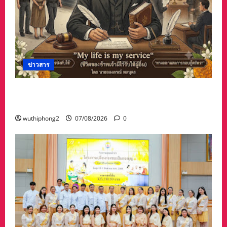
ข่าวสาร
บทความการปฏิรูปประเทศ”7 สิงหา วันรพี“ อุดมคติ
นักกฎหมายภายใต้วิกฤติศรัทธา
wuthiphong2
07/08/2026
0