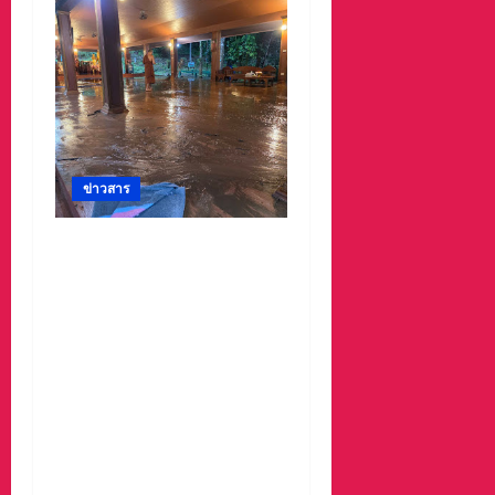
ข่าวสาร
#ด่วนเกิดฝนตกหนักเมื่อ
คืนที่ผ่านมาน้ำป่าพัดคอ
สะพานของตำบลห้วยผา
วัดป่าถ้ำวัว น้ำท่วมกุฏิพระ
รีบนำนักท่องเที่ยวออกจาก
พื้นที่เกรงความปลอดภัย
จากน้ำป่า เพราะถนนคอ
สะพานถูกตัดขาด จนถนน
ได้รับความเสียหายในวัด