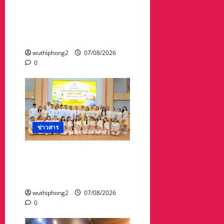
บทความการปฏิรูป
ประเทศ”7 สิงหา วันรพี“
อุดมคตินักกฎหมายภายใต้
วิกฤติศรัทธา
wuthiphong2
07/08/2026
0
ข่าวสาร
ปทุมธานี ทม.คูคต จัดทอด
ผ้าป่าโครงการเปลี่ยนกอง
ขยะเป็นกองบุญ
wuthiphong2
07/08/2026
0