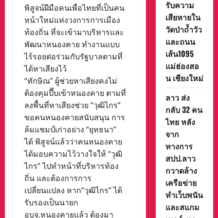
รับความ
พิสูจน์ฝีมือคนเพื่อไทยที่เป็นคน
เสียหายใน
หน้าใหม่แห่งวงการการเมือง
วัดป่าถ้ำวัว
ท้องถิ่น ที่จะเข้ามาบริหารและ
และถนน
พัฒนาหนองคาย ทำงานแบบ
เส้น1095
ไร้รอยต่อร่วมกับรัฐบาลตามที่
แม่ฮ่องสอ
ได้หาเสียงไว้
น เชียงใหม่
“ทักษิณ” ผู้ช่วยหาเสียงคงไม่
ต้องคุมปี๊บเข้าหนองคาย ตามที่
ลาว ส่ง
ลงพื้นที่หาเสียงช่วย “วุฒิไกร”
กลับ 32 คน
ขอคนหนองคายสนับสนุน การ
ไทย หลัง
ล้มแชมป์เก่าอย่าง “ยุทธนา”
จาก
ได้ พิสูจน์แล้วว่าคนหนองคาย
ทางการ
ได้มอบความไว้วางใจให้ “วุฒิ
สปป.ลาว
ไกร” ไปทำหน้าที่บริหารท้อง
กวาดล้าง
ถิ่น และต้องการการ
เครือข่าย
เปลี่ยนแปลง หาก“วุฒิไกร” ได้
ทำเว็บพนัน
รับรองเป็นนายก
และสแกม
อบจ.หนองคายแล้ว ต้องมา