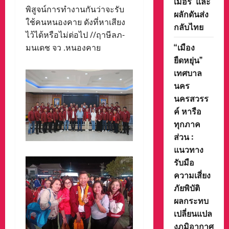
เมอร์ และ
พิสูจน์การทำงานกันว่าจะรับ
ผลักดันส่ง
ใช้คนหนองคาย ดังที่หาเสียง
กลับไทย
ไว้ได้หรือไม่ต่อไป //ฤาษีลภ-
“เมือง
มนเดช จว .หนองคาย
ยืดหยุ่น”
เทศบาล
นคร
นครสวรร
ค์ หารือ
ทุกภาค
ส่วน :
แนวทาง
รับมือ
ความเสี่ยง
ภัยพิบัติ
ผลกระทบ
เปลี่ยนแปล
งภูมิอากาศ