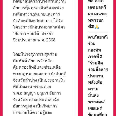
พล.ต.อภิ
เทศบาลนครลำปาง สำนักงาน
เดช ผลทวี
อัยการคุ้มครองสิทธิและช่วย
ผบ มณฑล
เหลือทางกฎหมายและการ
ทหารบก
บังคับคดีจังหวัดลำปาง ได้จัด
ที่31
โครงการฝึกอบรมอาสาสมัคร
“อัยการช่วยได้” ประจำ
ดร.กัลยาณี
ปีงบประมาณ พ.ศ. 2568
ร่วม
กองทัพ
โดยมีนางสุภาพร สุหร่าย
ภาคที่ 2
คิมหันต์ อัยการจังหวัด
“ร่วมคิด
คุ้มครองสิทธิและช่วยเหลือ
ร่วมสื่อสาร
ทางกฎหมายและการบังคับคดี
ประสาน
จังหวัดลำปาง เป็นประธานใน
พลังเพื่อ
พิธีเปิดงาน พร้อมด้วย
ความ
ร.ต.อ.สัญญา บุญภา อัยการ
มั่นคง
จังหวัดลำปางประจำสำนัก
ชายแดน”
อัยการสูงสุด เป็นวิทยากร
เผยแพร่
บรรยายให้ความรู้และ
ข้อมูลที่ถูก