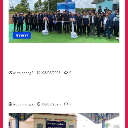
ข่าวสาร
“สุชาติ” ลุยจันทบุรี เดินหน้าความมั่นคงด้านน้ำ
เปิดแหล่งน้ำสระทุ่งใหญ่ หนุนเกษตร–รับมืออุทกภัย
พร้อมเติมน้ำให้ช้างป่า
wuthiphong2
08/08/2026
0
ข่าวสาร
พระราชทานเพลิงศพคุณพ่อไชยยศ เวหน อายุ 89
ปี คุณพ่อรองผวจ.ระยอง ยิ่งใหญ่ ผู้มาร่วมคับคั่ง
wuthiphong2
08/08/2026
0