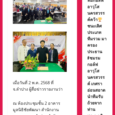
ทีมกอล์ฟ
อาวุโส
นครสวรร
ค์คว้า
ชนะเลิศ
ประเภท
ทีมรวม มา
ครอง
ประธาน
#ชมรม
กอล์ฟ
อาวุโส
นครสวรร
เมื่อวันที่ 2 พ.ค. 2568 ที่
ค์ เกศรา
จ.ลำปาง ผู้สื่อข่าวรายงานว่า
อ่อนสอาด
นำทีมรับ
ถ้วยจาก
ณ ห้องประชุมชั้น 2 อาคาร
ท่าน
มูลนิธิชัยพัฒนา สำนักงาน