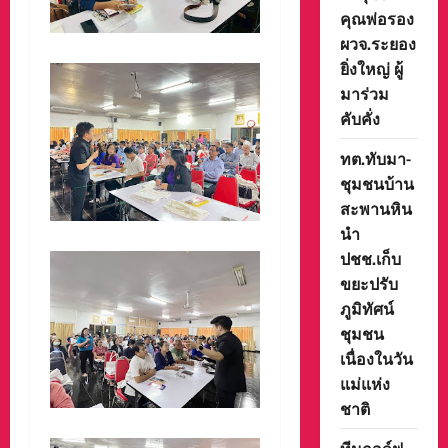
คุณพ่อรอง
ผวจ.ระยอง
ยิ่งใหญ่ ผู้
มาร่วม
คับคั่ง
ทต.ทับมา-
ชุมชนบ้าน
สะพานหิน
นำ
ปชช.เก็บ
ขยะปรับ
ภูมิทัศน์
ชุมชน
เนื่องในวัน
แม่แห่ง
ชาติ