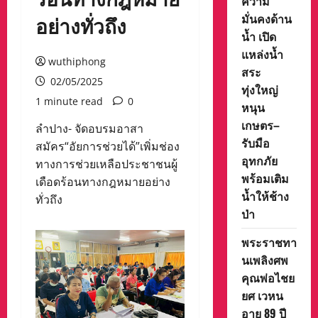
ความ
มั่นคงด้าน
อย่างทั่วถึง
น้ำ เปิด
แหล่งน้ำ
wuthiphong
สระ
02/05/2025
ทุ่งใหญ่
1 minute read
0
หนุน
เกษตร–
ลำปาง- จัดอบรมอาสา
รับมือ
สมัคร“อัยการช่วยได้”เพิ่มช่อง
อุทกภัย
ทางการช่วยเหลือประชาชนผู้
พร้อมเติม
เดือดร้อนทางกฎหมายอย่าง
น้ำให้ช้าง
ทั่วถึง
ป่า
พระราชทา
นเพลิงศพ
คุณพ่อไชย
ยศ เวหน
อายุ 89 ปี