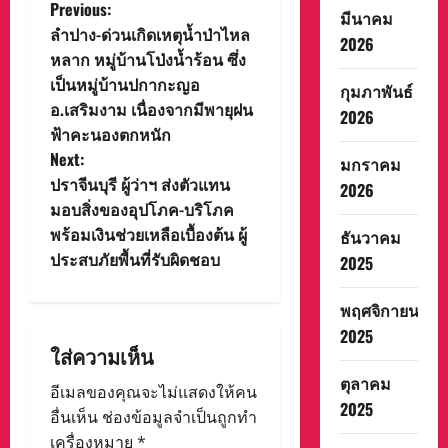
P
Previous:
มีนาคม
ลำปาง-ด่วนเกิดเหตุน้ำป่าไหล
2026
o
หลาก หมู่บ้านโป่งน้ำร้อน ซึ่ง
เป็นหมู่บ้านปกากะญอ
s
กุมภาพันธ์
อ.เสริมงาม เนื่องจากมีพายุฝน
2026
t
ฟ้าคะนองตกหนัก
Next:
มกราคม
n
ปราจีนบุรี ผู้ว่าฯ ส่งตัวแทน
2026
มอบสิ่งของอุปโภค-บริโภค
a
พร้อมเงินช่วยเหลือเบื้องต้น ผู้
ธันวาคม
v
ประสบภัยพื้นที่รับผิดชอบ
2025
i
พฤศจิกายน
2025
g
ใส่ความเห็น
ตุลาคม
a
อีเมลของคุณจะไม่แสดงให้คน
2025
อื่นเห็น
ช่องข้อมูลจำเป็นถูกทำ
t
เครื่องหมาย
*