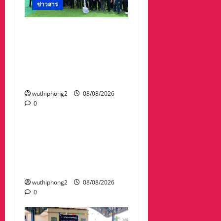
ข่าวสาร
“สุชาติ” ลุยจันทบุรี เดิน
หน้าความมั่นคงด้านน้ำ
เปิดแหล่งน้ำสระทุ่งใหญ่
หนุนเกษตร–รับมืออุทกภัย
พร้อมเติมน้ำให้ช้างป่า
wuthiphong2
08/08/2026
0
ข่าวสาร
พระราชทานเพลิงศพคุณ
พ่อไชยยศ เวหน อายุ 89 ปี
คุณพ่อรองผวจ.ระยอง ยิ่ง
ใหญ่ ผู้มาร่วมคับคั่ง
wuthiphong2
08/08/2026
0