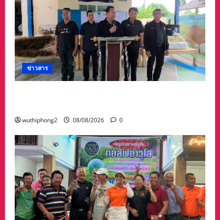
ข่าวสาร
ทต.ทับมา-ชุมชนบ้านสะพานหิน นำ ปชช.เก็บขยะ
ปรับภูมิทัศน์ชุมชน เนื่องในวันแม่แห่งชาติ
wuthiphong2
08/08/2026
0