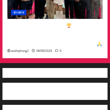
ข่าวสาร
ทีมกอล์ฟอาวุโสนครสวรรค์คว้า
ชนะเลิศประเภท
ทีมรวม มาครอง ประธาน #ชมรมกอล์ฟอาวุโส
นครสวรรค์ เกศรา อ่อนสอาด นำทีมรับถ้วยจาก
ท่าน พล.ต.อภิเดช ผลทวี ผบ มณฑลทหารบกที่31
wuthiphong2
08/08/2026
0