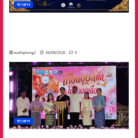
ข่าวสาร
#ฝนซาฟ้าใส !!#น้าเน็ท_พีรนัยบอสใหญ่_ผลิตภัณฑ์
#เด็กเทพพลัดถิ่น” #เข้ารับรางวัลมงคลแห่งแผ่นดิน
สาขาภูมิปัญญาท้องถิ่นหนึ่งตำบลหนึ่งผลิตภัณฑ์ดี
เด่น
wuthiphong2
06/08/2026
0
ข่าวสาร
จังหวัดอุบลราชธานีขอเชิญชวนนักท่องเที่ยวและ