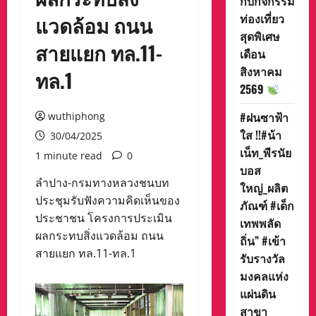
กับกิจกรรม
ท่องเที่ยว
แวดล้อม ถนน
สุดพิเศษ
สายแยก ทล.11-
เดือน
สิงหาคม
ทล.1
2569
#ฝนซาฟ้า
wuthiphong
ใส !!#น้า
30/04/2025
เน็ท_พีรนัย
1 minute read
0
บอส
ลำปาง-กรมทางหลวงชนบท
ใหญ่_ผลิต
ประชุมรับฟังความคิดเห็นของ
ภัณฑ์ #เด็ก
ประชาชน โครงการประเมิน
เทพพลัด
ผลกระทบสิ่งแวดล้อม ถนน
ถิ่น” #เข้า
สายแยก ทล.11-ทล.1
รับรางวัล
มงคลแห่ง
แผ่นดิน
สาขา