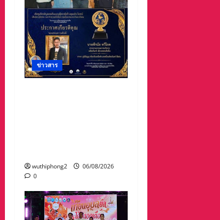
ข่าวสาร
#ฝนซาฟ้าใส !!#น้าเน็ท_พีร
นัยบอสใหญ่_ผลิตภัณฑ์
#เด็กเทพพลัดถิ่น” #เข้ารับ
รางวัลมงคลแห่งแผ่นดิน
สาขาภูมิปัญญาท้องถิ่นหนึ่ง
ตำบลหนึ่งผลิตภัณฑ์ดีเด่น
wuthiphong2
06/08/2026
0