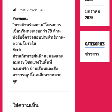
Post Views:
46
มกราคม
2025
P
Previous:
“ชาวบ้านร้องถาม”โครงการ
o
เขื่อนริมทะเลงบกว่า 79 ล้าน
พังยับจี้ตรวจสอบประสิทธิภาพ-
s
ความโปร่งใส
CATEGORIES
t
Next:
ข่าวสาร
ด่วนเกิดพายุฝนฟ้าคะนองและ
n
ลมกระโชกแรงในพื้นที่
อ.แม่พริก บ้านเรือนและสิ่ง
a
สาธารณูปโภคเสียหายหลาย
v
จุด
i
g
ใส่ความเห็น