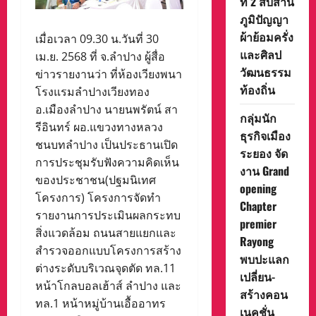
ที่ 2 สืบสาน
ภูมิปัญญา
ผ้าย้อมครั่ง
เมื่อเวลา 09.30 น.วันที่ 30
และศิลป
เม.ย. 2568 ที่ จ.ลำปาง ผู้สื่อ
วัฒนธรรม
ข่าวรายงานว่า ที่ห้องเวียงพนา
ท้องถิ่น
โรงแรมลำปางเวียงทอง
อ.เมืองลำปาง นายนพรัตน์ สา
กลุ่มนัก
รีอินทร์ ผอ.แขวงทางหลวง
ธุรกิจเมือง
ชนบทลำปาง เป็นประธานเปิด
ระยอง จัด
การประชุมรับฟังความคิดเห็น
งาน Grand
ของประชาชน(ปฐมนิเทศ
opening
โครงการ) โครงการจัดทำ
Chapter
รายงานการประเมินผลกระทบ
premier
สิ่งแวดล้อม ถนนสายแยกและ
Rayong
สำรวจออกแบบโครงการสร้าง
พบปะแลก
ต่างระดับบริเวณจุดตัด ทล.11
เปลี่ยน-
หน้าโกลบอลเฮ้าส์ ลำปาง และ
สร้างคอน
ทล.1 หน้าหมู่บ้านเอื้ออาทร
เนคชั่น