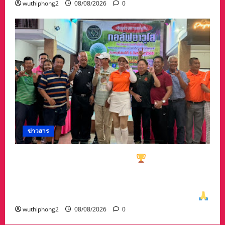
wuthiphong2
08/08/2026
0
ข่าวสาร
ทีมกอล์ฟอาวุโสนครสวรรค์คว้า
ชนะเลิศประเภท
ทีมรวม มาครอง ประธาน #ชมรมกอล์ฟอาวุโส
นครสวรรค์ เกศรา อ่อนสอาด นำทีมรับถ้วยจาก
ท่าน พล.ต.อภิเดช ผลทวี ผบ มณฑลทหารบกที่31
wuthiphong2
08/08/2026
0