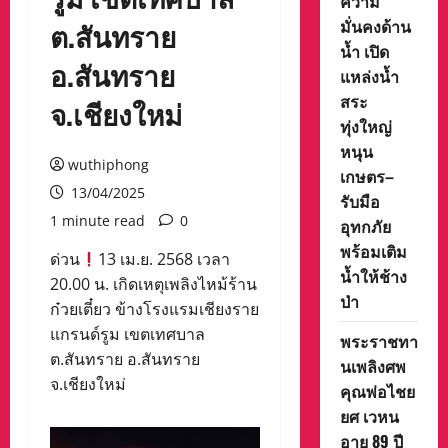
ความ
มั่นคงด้าน
ต.สันทราย
น้ำ เปิด
อ.สันทราย
แหล่งน้ำ
สระ
จ.เชียงใหม่
ทุ่งใหญ่
หนุน
wuthiphong
เกษตร–
13/04/2025
รับมือ
1 minute read
0
อุทกภัย
พร้อมเติม
ด่วน
13 เม.ย. 2568 เวลา
น้ำให้ช้าง
20.00 น. เกิดเหตุเพลิงไหม้ร้าน
ป่า
ก๋วยเตี๋ยว ข้างโรงแรมเชียงราย
แกรนด์รูม เขตเทศบาล
พระราชทา
ต.สันทราย อ.สันทราย
นเพลิงศพ
จ.เชียงใหม่
คุณพ่อไชย
ยศ เวหน
อายุ 89 ปี