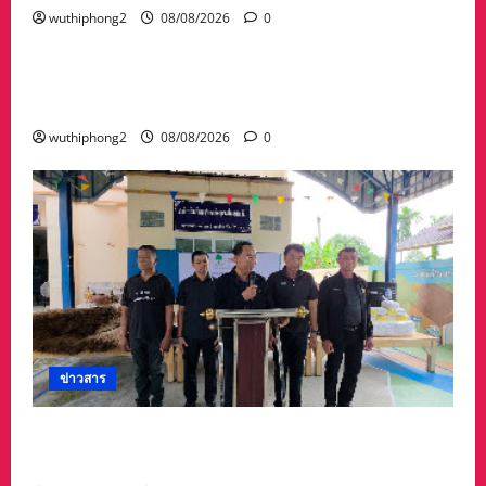
wuthiphong2
08/08/2026
0
ข่าวสาร
พระราชทานเพลิงศพคุณพ่อไชยยศ เวหน อายุ 89
ปี คุณพ่อรองผวจ.ระยอง ยิ่งใหญ่ ผู้มาร่วมคับคั่ง
wuthiphong2
08/08/2026
0
ข่าวสาร
ทต.ทับมา-ชุมชนบ้านสะพานหิน นำ ปชช.เก็บขยะ
ปรับภูมิทัศน์ชุมชน เนื่องในวันแม่แห่งชาติ