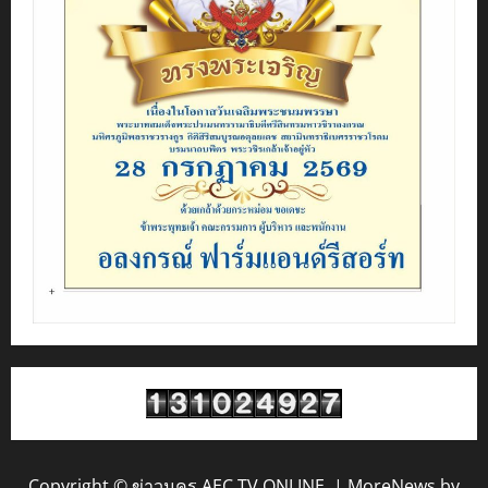
Copyright © ข่าวนคร AEC TV ONLINE.
|
MoreNews
by