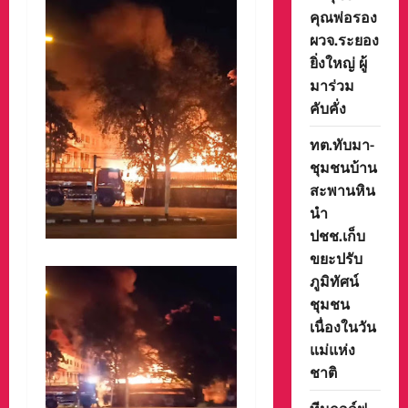
คุณพ่อรอง
ผวจ.ระยอง
ยิ่งใหญ่ ผู้
มาร่วม
คับคั่ง
ทต.ทับมา-
ชุมชนบ้าน
สะพานหิน
นำ
ปชช.เก็บ
ขยะปรับ
ภูมิทัศน์
ชุมชน
เนื่องในวัน
แม่แห่ง
ชาติ