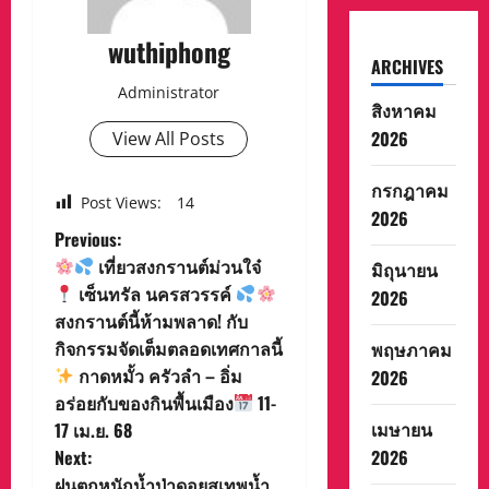
wuthiphong
ARCHIVES
Administrator
สิงหาคม
2026
View All Posts
กรกฎาคม
Post Views:
14
2026
P
Previous:
เที่ยวสงกรานต์ม่วนใจ๋
มิถุนายน
o
เซ็นทรัล นครสวรรค์
2026
สงกรานต์นี้ห้ามพลาด! กับ
s
กิจกรรมจัดเต็มตลอดเทศกาลนี้
พฤษภาคม
t
กาดหมั้ว ครัวลำ – อิ่ม
2026
อร่อยกับของกินพื้นเมือง
11-
n
เมษายน
17 เม.ย. 68
Next:
2026
a
ฝนตกหนักน้ำป่าดอยสุเทพน้ำ