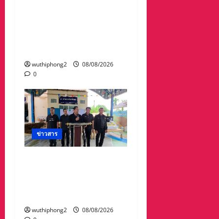
พระราชทานเพลิงศพคุณ
พ่อไชยยศ เวหน อายุ 89 ปี
คุณพ่อรองผวจ.ระยอง ยิ่ง
ใหญ่ ผู้มาร่วมคับคั่ง
wuthiphong2
08/08/2026
0
ข่าวสาร
ทต.ทับมา-ชุมชนบ้าน
สะพานหิน นำ ปชช.เก็บ
ขยะปรับภูมิทัศน์ชุมชน
เนื่องในวันแม่แห่งชาติ
wuthiphong2
08/08/2026