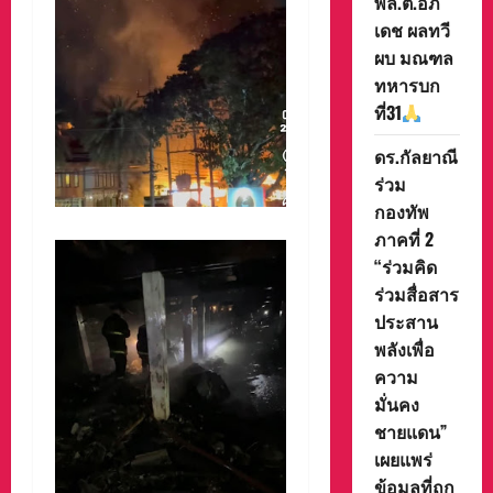
พล.ต.อภิ
เดช ผลทวี
ผบ มณฑล
ทหารบก
ที่31
ดร.กัลยาณี
ร่วม
กองทัพ
ภาคที่ 2
“ร่วมคิด
ร่วมสื่อสาร
ประสาน
พลังเพื่อ
ความ
มั่นคง
ชายแดน”
เผยแพร่
ข้อมูลที่ถูก