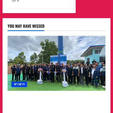
0
YOU MAY HAVE MISSED
ข่าวสาร
“สุชาติ” ลุยจันทบุรี เดินหน้าความมั่นคงด้านน้ำ
เปิดแหล่งน้ำสระทุ่งใหญ่ หนุนเกษตร–รับมืออุทกภัย
พร้อมเติมน้ำให้ช้างป่า