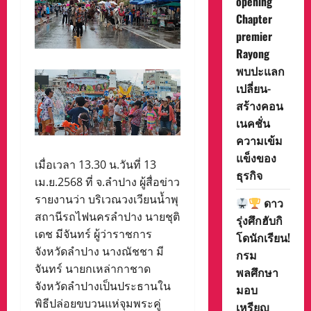
opening
Chapter
premier
Rayong
พบปะแลก
เปลี่ยน-
สร้างคอน
เนคชั่น
ความเข้ม
แข็งของ
เมื่อเวลา 13.30 น.วันที่ 13
ธุรกิจ
เม.ย.2568 ที่ จ.ลำปาง ผู้สื่อข่าว
รายงานว่า บริเวณวงเวียนน้ำพุ
ดาว
สถานีรถไฟนครลำปาง นายชุติ
รุ่งศึกฮับกิ
เดช มีจันทร์ ผู้ว่าราชการ
โดนักเรียน!
จังหวัดลำปาง นางณัชชา มี
กรม
จันทร์ นายกเหล่ากาชาด
พลศึกษา
จังหวัดลำปางเป็นประธานใน
มอบ
พิธีปล่อยขบวนแห่จุมพระคู่
เหรียญ