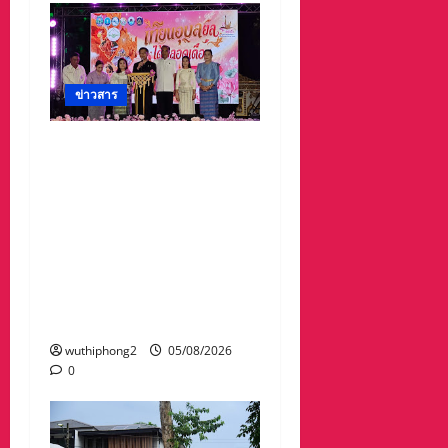
ข่าวสาร
จังหวัดอุบลราชธานีขอเชิญ
ชวนนักท่องเที่ยวและ
ประชาชนร่วมสัมผัสความ
งดงามของต้นเทียนพรรษา
ในกิจกรรม “เทียนอุบล ยล
ได้ตลอดเดือน” ตั้งแต่วันที่
3–17 สิงหาคม 2569 ณ วัด
พระธาตุหนองบัว
wuthiphong2
05/08/2026
0