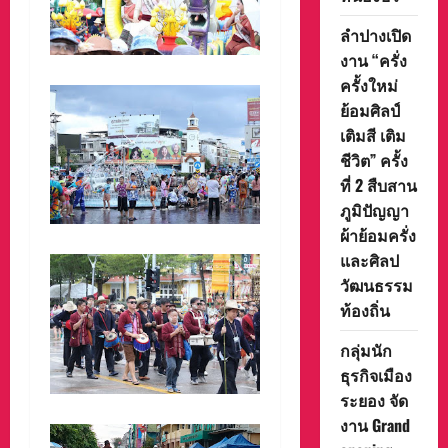
ลำปางเปิด
งาน “ครั่ง
ครั้งใหม่
ย้อมศิลป์
เติมสี เติม
ชีวิต” ครั้ง
ที่ 2 สืบสาน
ภูมิปัญญา
ผ้าย้อมครั่ง
และศิลป
วัฒนธรรม
ท้องถิ่น
กลุ่มนัก
ธุรกิจเมือง
ระยอง จัด
งาน Grand