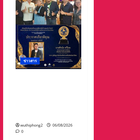
ข่าวสาร
#ฝนซาฟ้าใส !!#น้าเน็ท_พีร
นัยบอสใหญ่_ผลิตภัณฑ์
#เด็กเทพพลัดถิ่น” #เข้ารับ
รางวัลมงคลแห่งแผ่นดิน
สาขาภูมิปัญญาท้องถิ่นหนึ่ง
ตำบลหนึ่งผลิตภัณฑ์ดีเด่น
wuthiphong2
06/08/2026
0