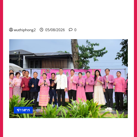
พรรษาในกิจกรรม “เทียนอุบล ยลได้ตลอดเดือน”
ตั้งแต่วันที่ 3–17 สิงหาคม 2569 ณ วัดพระธาตุ
หนองบัว
wuthiphong2
05/08/2026
0
ข่าวสาร
ลำปางเปิดงาน “ครั่งครั้งใหม่ ย้อมศิลป์ เติมสี เติม
ชีวิต” ครั้งที่ 2 สืบสานภูมิปัญญาผ้าย้อมครั่งและ