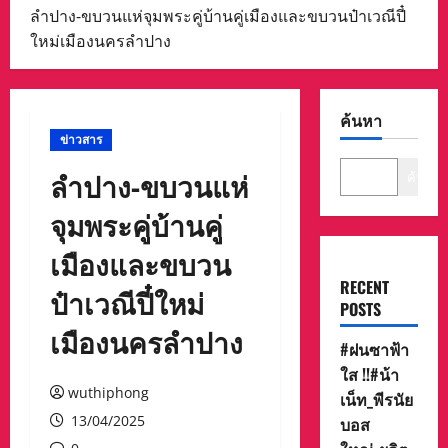
ลำปาง‐ขบวนแห่จุมพระคู่บ้านคู่เมืองและขบวนป๋าเวณีปี๋
ใหม่เมืองนครลำปาง
ค้นหา
ข่าวสาร
ลำปาง‐ขบวนแห่
ค้นหา
จุมพระคู่บ้านคู่
เมืองและขบวน
RECENT
ป๋าเวณีปี๋ใหม่
POSTS
เมืองนครลำปาง
#ฝนซาฟ้า
ใส !!#น้า
wuthiphong
เน็ท_พีรนัย
13/04/2025
บอส