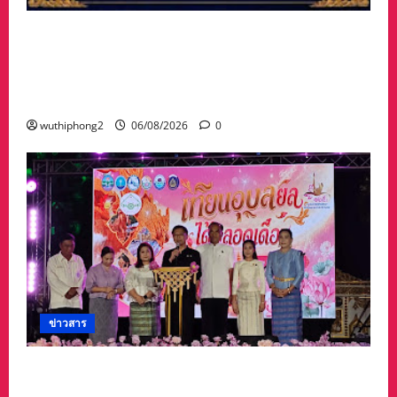
#ฝนซาฟ้าใส !!#น้าเน็ท_พีรนัยบอสใหญ่_ผลิตภัณฑ์
#เด็กเทพพลัดถิ่น” #เข้ารับรางวัลมงคลแห่งแผ่นดิน
สาขาภูมิปัญญาท้องถิ่นหนึ่งตำบลหนึ่งผลิตภัณฑ์ดี
เด่น
wuthiphong2
06/08/2026
0
ข่าวสาร
จังหวัดอุบลราชธานีขอเชิญชวนนักท่องเที่ยวและ
ประชาชนร่วมสัมผัสความงดงามของต้นเทียน