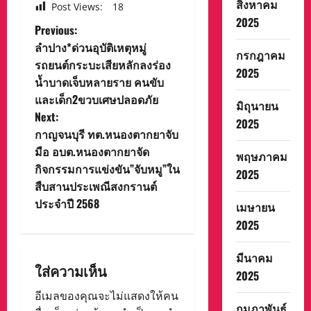
สิงหาคม
Post Views:
18
2025
P
Previous:
ลำปาง*ด่วนอุบัติเหตุหมู่
กรกฎาคม
o
รถยนต์กระบะเสียหลักลงร่อง
2025
น้ำบาดเจ็บหลายราย คนขับ
s
และเด็ก2ขวบเศษปลอดภัย
มิถุนายน
t
Next:
2025
กาญจนบุรี ทต.หนองตากยาจับ
n
มือ อบต.หนองตากยาจัด
พฤษภาคม
กิจกรรมการแข่งขัน”จับหมู”ใน
a
2025
สืบสานประเพณีสงกรานต์
v
ประจำปี 2568
เมษายน
2025
i
มีนาคม
g
ใส่ความเห็น
2025
a
อีเมลของคุณจะไม่แสดงให้คน
กุมภาพันธ์