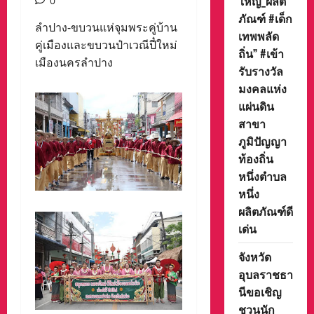
ใหญ่_ผลิต
0
ภัณฑ์ #เด็ก
ลำปาง‐ขบวนแห่จุมพระคู่บ้าน
เทพพลัด
คู่เมืองและขบวนป๋าเวณีปี๋ใหม่
ถิ่น” #เข้า
เมืองนครลำปาง
รับรางวัล
มงคลแห่ง
แผ่นดิน
สาขา
ภูมิปัญญา
ท้องถิ่น
หนึ่งตำบล
หนึ่ง
ผลิตภัณฑ์ดี
เด่น
จังหวัด
อุบลราชธา
นีขอเชิญ
ชวนนัก