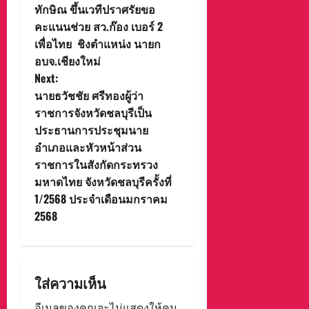
ทักษิณ ขึ้นเวทีปราศรัยขอ
o
คะแนนช่วย สว.ก๊อง เบอร์ 2
เพื่อไทย ชิงตำแหน่ง นายก
s
อบจ.เชียงใหม่
t
Next:
นายธวัชชัย ศรีทองผู้ว่า
n
ราชการจังหวัดชลบุรีเป็น
ประธานการประชุมนาย
a
อำเภอและหัวหน้าส่วน
v
ราชการในสังกัดกระทรวง
มหาดไทย จังหวัดชลบุรีครั้งที่
i
1/2568 ประจำเดือนมกราคม
2568
g
a
t
ใส่ความเห็น
อีเมลของคุณจะไม่แสดงให้คน