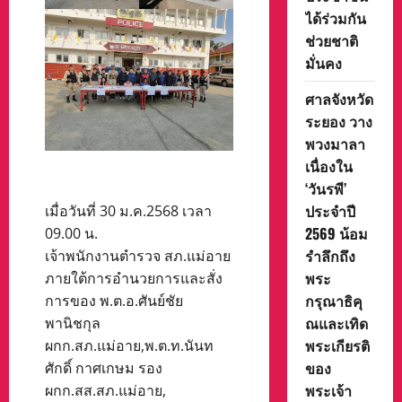
ได้ร่วมกัน
ช่วยชาติ
มั่นคง
ศาลจังหวัด
ระยอง วาง
พวงมาลา
เนื่องใน
‘วันรพี’
ประจำปี
เมื่อวันที่ 30 ม.ค.2568 เวลา
2569 น้อม
09.00 น.
รำลึกถึง
เจ้าพนักงานตำรวจ สภ.แม่อาย
พระ
ภายใต้การอำนวยการและสั่ง
กรุณาธิคุ
การของ พ.ต.อ.ศันย์ชัย
ณและเทิด
พานิชกุล
พระเกียรติ
ผกก.สภ.แม่อาย,พ.ต.ท.นันท
ของ
ศักดิ์ กาศเกษม รอง
พระเจ้า
ผกก.สส.สภ.แม่อาย,