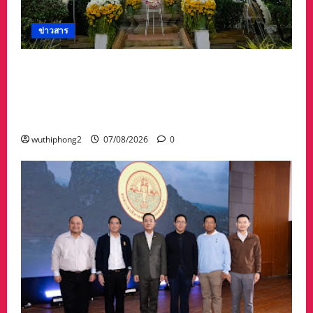
ข่าวสาร
ศาลจังหวัดระยอง วางพวงมาลา เนื่องใน ‘วันรพี’
ประจำปี 2569 น้อมรำลึกถึงพระกรุณาธิคุณและ
เทิดพระเกียรติของพระเจ้าบรมวงศ์เธอ พระองค์
เจ้ารพีพัฒนศักดิ์ฯ
wuthiphong2
07/08/2026
0