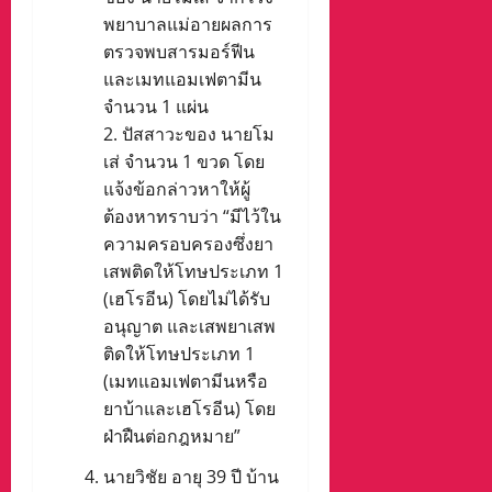
พยาบาลแม่อายผลการ
ตรวจพบสารมอร์ฟีน
และเมทแอมเฟตามีน
จำนวน 1 แผ่น
​2. ปัสสาวะของ นายโม
เส่ จำนวน 1 ขวด โดย
แจ้งข้อกล่าวหาให้ผู้
ต้องหาทราบว่า “มีไว้ใน
ความครอบครองซึ่งยา
เสพติดให้โทษประเภท 1
(เฮโรอีน) โดยไม่ได้รับ
อนุญาต และเสพยาเสพ
ติดให้โทษประเภท 1
(เมทแอมเฟตามีนหรือ
ยาบ้าและเฮโรอีน) โดย
ฝ่าฝืนต่อกฎหมาย”
นายวิชัย อายุ 39 ปี บ้าน