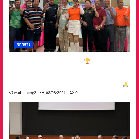
ข่าวสาร
ทีมกอล์ฟอาวุโสนครสวรรค์คว้า
ชนะเลิศประเภท
ทีมรวม มาครอง ประธาน #ชมรมกอล์ฟอาวุโส
นครสวรรค์ เกศรา อ่อนสอาด นำทีมรับถ้วยจาก
ท่าน พล.ต.อภิเดช ผลทวี ผบ มณฑลทหารบกที่31
wuthiphong2
08/08/2026
0