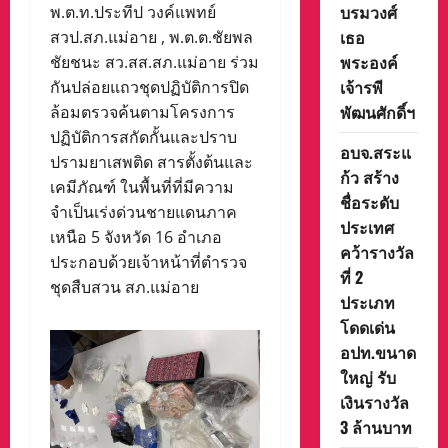
บรมวงศ์
พ.ต.ท.ประทีป วงค์แพทย์
เธอ
สวป.สภ.แม่อาย , พ.ต.ต.ชัยพล
พระองค์
ชัยชนะ สว.สส.สภ.แม่อาย ร่วม
เจ้ารพี
กันปล่อยแถวชุดปฏิบัติการปิด
พัฒนศักดิ์ฯ
ล้อมตรวจค้นตามโครงการ
ปฏิบัติการสกัดกั้นและปราบ
อบจ.สระแ
ปรามยาเสพติด สารตั้งต้นและ
ก้ว สร้าง
เคมีภัณฑ์ ในพื้นที่ที่มีความ
ชื่อระดับ
จำเป็นเร่งด่วนชายแดนภาค
ประเทศ
เหนือ 5 จังหวัด 16 อำเภอ
คว้ารางวัล
ประกอบด้วยเจ้าหน้าที่ตำรวจ
ที่ 2
ชุดสืบสวน สภ.แม่อาย
ประเภท
โดดเด่น
อปท.ขนาด
ใหญ่ รับ
เงินรางวัล
3 ล้านบาท