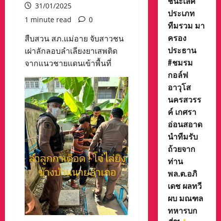
ชนะเลิศ
31/01/2025
ประเภท
1 minute read
0
ทีมรวม มา
ครอง
สืบสวน สภ.แม่อาย จับสาวชน
ประธาน
เผ่าลักลอบลำเลียงยาเสพติด
#ชมรม
จากแนวชายแดนเข้าพื้นที่
กอล์ฟ
อาวุโส
นครสวรร
ค์ เกศรา
อ่อนสอาด
นำทีมรับ
ถ้วยจาก
ท่าน
พล.ต.อภิ
เดช ผลทวี
ผบ มณฑล
ทหารบก