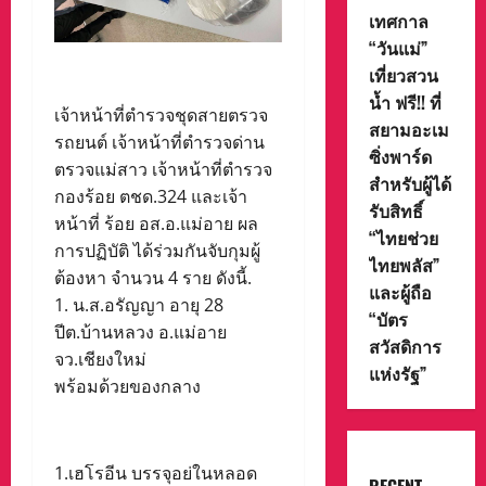
เทศกาล
“วันแม่”
เที่ยวสวน
น้ำ ฟรี!! ที่
เจ้าหน้าที่ตำรวจชุดสายตรวจ
สยามอะเม
รถยนต์ เจ้าหน้าที่ตำรวจด่าน
ซิ่งพาร์ด
ตรวจแม่สาว เจ้าหน้าที่ตำรวจ
สำหรับผู้ได้
กองร้อย ตชด.324 และเจ้า
รับสิทธิ์
หน้าที่ ร้อย อส.อ.แม่อาย ผล
“ไทยช่วย
การปฏิบัติ ได้ร่วมกันจับกุมผู้
ไทยพลัส”
ต้องหา จำนวน 4 ราย ดังนี้.
และผู้ถือ
1. น.ส.อรัญญา อายุ 28
“บัตร
ปีต.บ้านหลวง อ.แม่อาย
สวัสดิการ
จว.เชียงใหม่
แห่งรัฐ”
พร้อมด้วยของกลาง​
1.เฮโรอีน บรรจุอย่ในหลอด