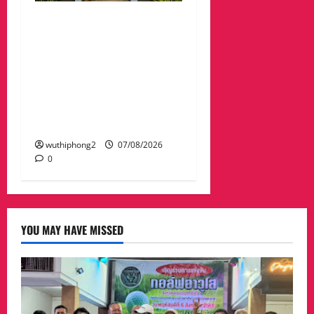
ศาลจังหวัดระยอง วางพวง
มาลา เนื่องใน ‘วันรพี’
ประจำปี 2569 น้อมรำลึกถึง
พระกรุณาธิคุณและเทิด
พระเกียรติของพระเจ้าบรม
วงศ์เธอ พระองค์เจ้ารพี
พัฒนศักดิ์ฯ
wuthiphong2
07/08/2026
0
YOU MAY HAVE MISSED