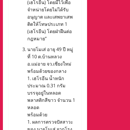
(เฮโรอีน) โดยมีไว้เพื่อ
จำหน่ายโดยไม่ได้รับ
อนุญาต และเสพยาเสพ
ติดให้โทษประเภท 1
(เฮโรอีน) โดยฝ่าฝืนต่อ
กฎหมาย”
นายโมเส่ อายุ 49 ปี หมู่
ที่ 10 ต.บ้านหลวง
อ.แม่อาย จว.เชียงใหม่
พร้อมด้วยของกลาง​
​1. เฮโรอีน น้ำหนัก
ประมาณ 0.31 กรัม
บรรจุอยู่ในหลอด
พลาสติกสีขาว จำนวน 1
หลอด
พร้อมด้วย
​1. ผลการตรวจปัสสาวะ
ของ นายโมเส่ จากโรง