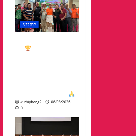
ข่าวสาร
ทีมกอล์ฟอาวุโสนครสวรรค์
คว้า
ชนะเลิศประเภท ทีม
รวม มาครอง ประธาน
#ชมรมกอล์ฟอาวุโส
นครสวรรค์ เกศรา อ่อน
สอาด นำทีมรับถ้วยจาก
ท่าน พล.ต.อภิเดช ผลทวี
ผบ มณฑลทหารบกที่31
wuthiphong2
08/08/2026
0