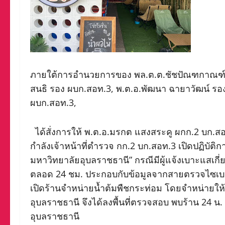
ภายใต้การอำนวยการของ พล.ต.ต.ชัชปัณฑกาณฑ์ ค
สนธิ รอง ผบก.สอท.3, พ.ต.อ.พัฒนา ฉายาวัฒน์ รอง
ผบก.สอท.3,
ได้สั่งการให้ พ.ต.อ.มรกต แสงสระคู ผกก.2 บก.ส
กำลังเจ้าหน้าที่ตำรวจ กก.2 บก.สอท.3 เปิดปฏิบัต
มหาวิทยาลัยอุบลราชธานี” กรณีมีผู้แจ้งเบาะแสเกี่
ตลอด 24 ชม. ประกอบกับข้อมูลจากสายตรวจไซเบอ
เปิดร้านจำหน่ายน้ำต้มพืชกระท่อม โดยจำหน่ายให้ก
อุบลราชธานี จึงได้ลงพื้นที่ตรวจสอบ พบร้าน 24 น.
อุบลราชธานี