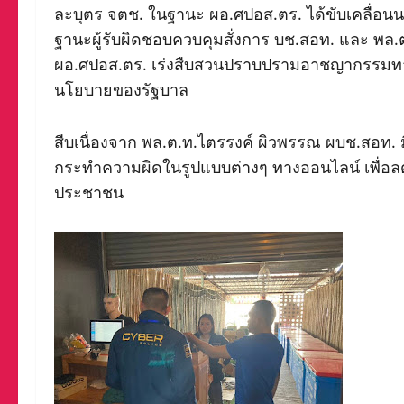
ละบุตร จตช. ในฐานะ ผอ.ศปอส.ตร. ได้ขับเคลื่อนนโ
ฐานะผู้รับผิดชอบควบคุมสั่งการ บช.สอท. และ พล.ต
ผอ.ศปอส.ตร. เร่งสืบสวนปราบปรามอาชญากรรม
นโยบายของรัฐบาล
สืบเนื่องจาก พล.ต.ท.ไตรรงค์ ผิวพรรณ ผบช.สอ
กระทำความผิดในรูปแบบต่างๆ ทางออนไลน์ เพื่อ
ประชาชน