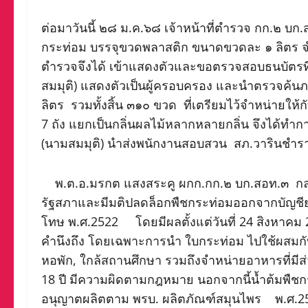
ต่อมาวันนี้ ๒๘ ม.ค.๖๘ เจ้าหน้าที่ตำรวจ กก.๒ บก.
กระท่อม บรรจุขวดพลาสติก ขนาดขวดละ ๑ ลิตร จ
ตำรวจจึงได้ เข้าแสดงตัวและขอตรวจสอบธนบัตรที่
สมมุติ) แสดงตัวเป็นผู้ครอบครอง และนำตรวจค้
ลิตร รวมทั้งสิ้น ๓๑๐ ขวด ที่เตรียมไว้จำหน่ายให้
7 ถัง แยกเป็นกลิ่นผลไม้หลากหลายกลิ่น จึงได้ท
(นามสมมุติ) นำส่งพนักงานสอบสวน สภ.วารินชำร
พ.ต.อ.มรกต แสงสระคู ผกก.กก.๒ บก.สอท.๓ กล่าวเ
รัฐสภาและมีมติปลดล็อกพืชกระท่อมออกจากบัญชีย
โทษ พ.ศ.2522 โดยมีผลตั้งแต่วันที่ 24 สิงหาคม 
คำนึงถึง โดยเฉพาะการนำ ใบกระท่อม ไปใช้ผสมกับสิ
หอพัก, ใกล้สถานศึกษา รวมถึงจำหน่ายอาหารที่มีส
18 ปี มีความผิดตามกฎหมาย นอกจากนี้น้ำต้มพืชก
อนุญาตผลิตตาม พรบ. ผลิตภัณฑ์สมุนไพร พ.ศ.256