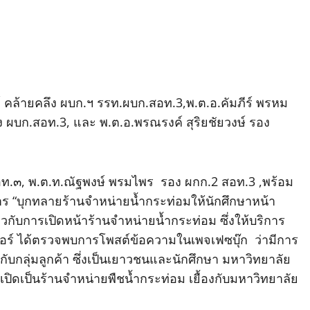
ล้ายคลึง ผบก.ฯ รรท.ผบก.สอท.3,พ.ต.อ.คัมภีร์ พรหม
 ผบก.สอท.3, และ พ.ต.อ.พรณรงค์ สุริยชัยวงษ์ รอง
อท.๓, พ.ต.ท.ณัฐพงษ์ พรมไพร รอง ผกก.2 สอท.3 ,พร้อม
ิการ “บุกทลายร้านจำหน่ายน้ำกระท่อมให้นักศึกษาหน้า
ยวกับการเปิดหน้าร้านจำหน่ายน้ำกระท่อม ซึ่งให้บริการ
ร์ ได้ตรวจพบการโพสต์ข้อความในเพจเฟซบุ๊ก ว่ามีการ
ับกลุ่มลูกค้า ซึ่งเป็นเยาวชนและนักศึกษา มหาวิทยาลัย
 เปิดเป็นร้านจำหน่ายพืชน้ำกระท่อม เยื้องกับมหาวิทยาลัย