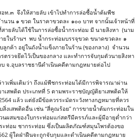
สอท.๓ จึงให้สายลับ เข้าไปทำการล่อซื้อน้ำต้มพืช
ำนวน ๑ ขวด ในราคาขวดละ ๑๐๐ บาท จากนั้นเจ้าหน้าที่
สายลับได้ใช้ในการล่อซื้อน้ำกระท่อม มี นายสิงหา (นาม
นภายในร้านฯ พบ น้ำกระท่อมบรรจุขวด ขนาดขวดละ ๑
กับลูกค้า อยู่ในถังน้ำแข็งภายในร้าน (ของกลาง) จำนวน
ำการตรวจยึดไว้เป็นของกลาง และทำการจับกุมตัวนายสิงหา
าบ จ.อุบลราชธานีดำเนินคดีตามกฎหมายต่อไป
พิ่มเติมว่า ถึงแม้พืชกระท่อมได้มีการพิจารณาผ่าน
าเสพติด ประเภทที่ 5 ตามพระราชบัญญัติยาเสพติดให้
2564 แล้ว แต่ยังมีข้อควรระมัดระวังทางกฎหมายที่ควร
่งเสพติดอื่น เช่น “สี่คูณร้อย” การขายน้ำต้มกระท่อมใน
่วนผสมของใบกระท่อมแก่สตรีมีครรภ์และผู้มีอายุต่ำกว่า
ระท่อม ชากระท่อม ซึ่งเป็นผลิตภัณฑ์สมุนไพรต้องขอ
2 ผู้ใดฝ่าฝืนจะถูกจับกุมและดำเนินคดีตามกฎหมาย