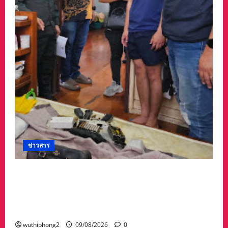
ข่าวสาร
รวบเจ๊ขาใหญ่ประจำซอย พร้อมอาวุธ
ปืน9มม.กระสุนกว่า100 นัด ชาวบ้านผวาหนักโร่
แจ้งตำรวจ ถูกเจ๊ขาใหญ่ใช้ปืนข่มขู่จะทำร้าย อยู่
กันอย่างหวาดกลัว
wuthiphong2
09/08/2026
0