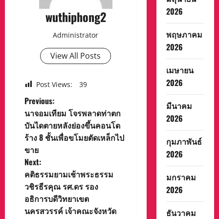
2026
wuthiphong2
พฤษภาคม
Administrator
2026
View All Posts
เมษายน
2026
Post Views:
39
P
Previous:
มีนาคม
นาจอมเทียม โจรพลาดท่าตก
2026
o
บันไดตายหลังย่องขึ้นคอนโด
ร้าง 8 ชั้นเพื่อขโมยตัดเหล็กไป
s
กุมภาพันธ์
ขาย
2026
t
Next:
คติธรรมยามเช้าพระธรรม
มกราคม
n
วชิรธีรคุณ รศ.ดร รอง
2026
อธิการบดีวิทยาเขต
a
นครสวรรค์ เจ้าคณะจังหวัด
ธันวาคม