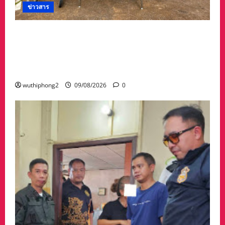
ข่าวสาร
รวบแล้ว! “แก๊งลักทรัพย์” 5 ผู้ต้องหาชาวเมียนมา
ตำรวจ–ฝ่ายปกครองพบพระไล่ล่าจับ ยึดทองรูป
พรรณ 60 บาท เงินสด 6 หมื่น พร้อมรถ
จักรยานยนต์ 2 คัน
wuthiphong2
09/08/2026
0