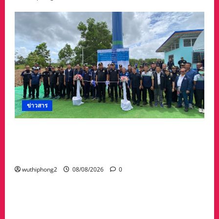
ข่าวสาร
“สุชาติ” ลุยจันทบุรี เดินหน้าความมั่นคงด้านน้ำ
เปิดแหล่งน้ำสระทุ่งใหญ่ หนุนเกษตร–รับมืออุทกภัย
พร้อมเติมน้ำให้ช้างป่า
wuthiphong2
08/08/2026
0
ข่าวสาร
พระราชทานเพลิงศพคุณพ่อไชยยศ เวหน อายุ 89
ปี คุณพ่อรองผวจ.ระยอง ยิ่งใหญ่ ผู้มาร่วมคับคั่ง