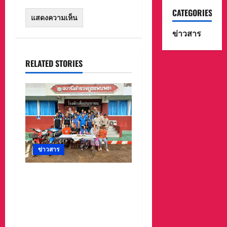
CATEGORIES
ข่าวสาร
RELATED STORIES
ข่าวสาร
รวบแล้ว! “แก๊งลักทรัพย์” 5
ผู้ต้องหาชาวเมียนมา
ตำรวจ–ฝ่ายปกครอง
พบพระไล่ล่าจับ ยึดทองรูป