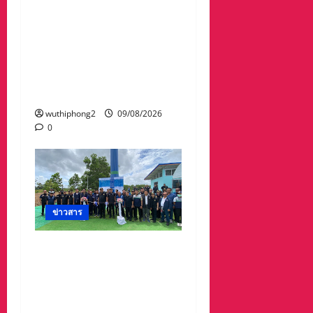
รวบเจ๊ขาใหญ่ประจำซอย
พร้อมอาวุธปืน9มม.กระสุน
กว่า100 นัด ชาวบ้านผวา
หนักโร่แจ้งตำรวจ ถูกเจ๊ขา
ใหญ่ใช้ปืนข่มขู่จะทำร้าย
อยู่กันอย่างหวาดกลัว
wuthiphong2
09/08/2026
0
ข่าวสาร
“สุชาติ” ลุยจันทบุรี เดิน
หน้าความมั่นคงด้านน้ำ
เปิดแหล่งน้ำสระทุ่งใหญ่
หนุนเกษตร–รับมืออุทกภัย