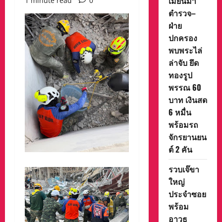
เมียนมา
1 minute read
0
ตำรวจ–
ฝ่าย
ปกครอง
พบพระไล่
ล่าจับ ยึด
ทองรูป
พรรณ 60
บาท เงินสด
6 หมื่น
พร้อมรถ
จักรยานยน
ต์ 2 คัน
รวบเจ๊ขา
ใหญ่
ประจำซอย
พร้อม
อาวุธ