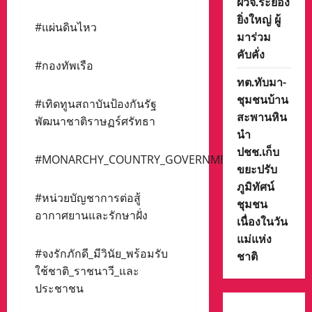
ผวจ.ระยอง
ยิ่งใหญ่ ผู้
#แผ่นดินไหว
มาร่วม
คับคั่ง
#กองทัพเรือ
ทต.ทับมา-
ชุมชนบ้าน
#เทิดทูนสถาบันป้องกันรัฐ
สะพานหิน
พัฒนาชาติราษฏร์ศรัทธา
นำ
ปชช.เก็บ
#MONARCHY_COUNTRY_GOVERNMENT_PEOPLE
ขยะปรับ
ภูมิทัศน์
#หน่วยบัญชาการต่อสู้
ชุมชน
อากาศยานและรักษาฝั่ง
เนื่องในวัน
แม่แห่ง
#จงรักภักดี_มีวินัย_พร้อมรับ
ชาติ
ใช้ชาติ_ราชนาวี_และ
ประชาชน