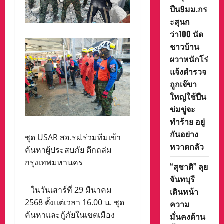
ปืน9มม.กร
ะสุนก
ว่า100 นัด
ชาวบ้าน
ผวาหนักโร่
แจ้งตำรวจ
ถูกเจ๊ขา
ใหญ่ใช้ปืน
ข่มขู่จะ
ทำร้าย อยู่
กันอย่าง
ชุด USAR สอ.รฝ.ร่วมทีมเข้า
หวาดกลัว
ค้นหาผู้ประสบภัย ตึกถล่ม
กรุงเทพมหานคร
“สุชาติ” ลุย
จันทบุรี
ในวันเสาร์ที่ 29 มีนาคม
เดินหน้า
2568 ตั้งแต่เวลา 16.00 น. ชุด
ความ
ค้นหาและกู้ภัยในเขตเมือง
มั่นคงด้าน