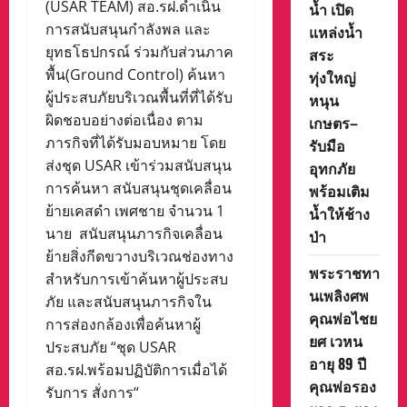
(USAR TEAM) สอ.รฝ.ดำเนิน
น้ำ เปิด
การสนับสนุนกำลังพล และ
แหล่งน้ำ
ยุทธโธปกรณ์ ร่วมกับส่วนภาค
สระ
พื้น(Ground Control) ค้นหา
ทุ่งใหญ่
ผู้ประสบภัยบริเวณพื้นที่ที่ได้รับ
หนุน
ผิดชอบอย่างต่อเนื่อง ตาม
เกษตร–
ภารกิจที่ได้รับมอบหมาย โดย
รับมือ
ส่งชุด USAR เข้าร่วมสนับสนุน
อุทกภัย
การค้นหา สนับสนุนชุดเคลื่อน
พร้อมเติม
ย้ายเคสดำ เพศชาย จำนวน 1
น้ำให้ช้าง
นาย สนับสนุนภารกิจเคลื่อน
ป่า
ย้ายสิ่งกีดขวางบริเวณช่องทาง
พระราชทา
สำหรับการเข้าค้นหาผู้ประสบ
นเพลิงศพ
ภัย และสนับสนุนภารกิจใน
คุณพ่อไชย
การส่องกล้องเพื่อค้นหาผู้
ยศ เวหน
ประสบภัย “ชุด USAR
อายุ 89 ปี
สอ.รฝ.พร้อมปฏิบัติการเมื่อได้
คุณพ่อรอง
รับการ สั่งการ“