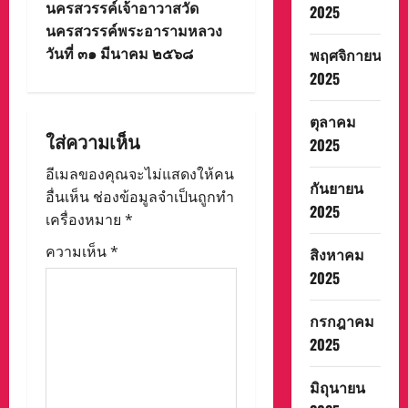
v
นครสวรรค์เจ้าอาวาสวัด
2025
นครสวรรค์พระอารามหลวง
i
วันที่ ๓๑ มีนาคม ๒๕๖๘
พฤศจิกายน
2025
g
ตุลาคม
a
ใส่ความเห็น
2025
t
อีเมลของคุณจะไม่แสดงให้คน
กันยายน
i
อื่นเห็น
ช่องข้อมูลจำเป็นถูกทำ
2025
เครื่องหมาย
*
o
ความเห็น
*
สิงหาคม
n
2025
กรกฎาคม
2025
มิถุนายน