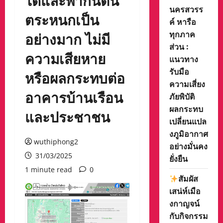
นครสวรร
ตระหนกเป็น
ค์ หารือ
ทุกภาค
อย่างมาก ไม่มี
ส่วน :
ความเสียหาย
แนวทาง
รับมือ
หรือผลกระทบต่อ
ความเสี่ยง
อาคารบ้านเรือน
ภัยพิบัติ
ผลกระทบ
และประชาชน
เปลี่ยนแปล
งภูมิอากาศ
wuthiphong2
อย่างมั่นคง
31/03/2025
ยั่งยืน
1 minute read
0
สัมผัส
เสน่ห์เมือ
งกาญจน์
กับกิจกรรม