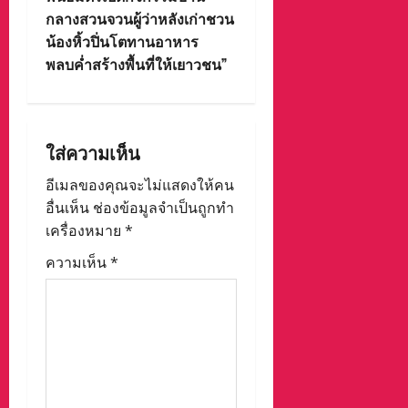
v
กลางสวนจวนผู้ว่าหลังเก่าชวน
i
น้องหิ้วปิ่นโตทานอาหาร
พลบค่ำสร้างพื้นที่ให้เยาวชน”
g
a
t
ใส่ความเห็น
i
อีเมลของคุณจะไม่แสดงให้คน
อื่นเห็น
ช่องข้อมูลจำเป็นถูกทำ
o
เครื่องหมาย
*
n
ความเห็น
*