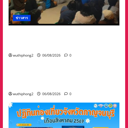
ข่าวสาร
ลาว ส่งกลับ 32 คนไทย หลังจากทางการ สปป.ลาว
กวาดล้างเครือข่ายทำเว็บพนัน และสแกมเมอร์
และผลักดันส่งกลับไทย
wuthiphong2
06/08/2026
0
ข่าวสาร
“เมืองยืดหยุ่น” เทศบาลนครนครสวรรค์ หารือ ทุก
ภาคส่วน : แนวทางรับมือความเสี่ยงภัยพิบัติ ผลกระ
ทบเปลี่ยนแปลงภูมิอากาศ อย่างมั่นคงยั่งยืน
wuthiphong2
06/08/2026
0