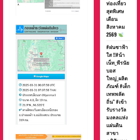
ท่องเที่ยว
สุดพิเศษ
เดือน
สิงหาคม
2569
#ฝนซาฟ้า
ใส !!#น้า
เน็ท_พีรนัย
บอส
ใหญ่_ผลิต
ภัณฑ์ #เด็ก
เทพพลัด
ถิ่น” #เข้า
รับรางวัล
มงคลแห่ง
แผ่นดิน
สาขา