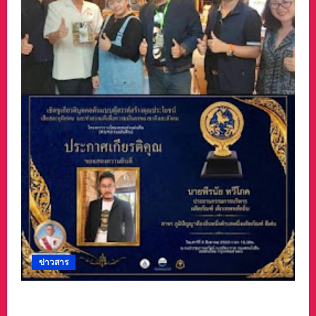
ข่าวสาร
#ฝนซาฟ้าใส !!#น้าเน็ท_พีรนัยบอสใหญ่_ผลิตภัณฑ์