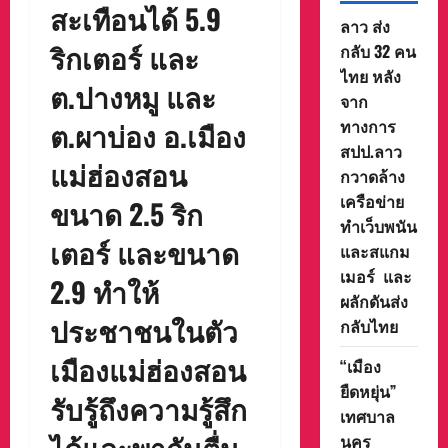
สะเทือนได้ 5.9
ลาว ส่ง
ริกเตอร์ และ
กลับ 32 คน
ไทย หลัง
ต.ปางหมู และ
จาก
ทางการ
ต.ผาบ่อง อ.เมือง
สปป.ลาว
แม่ฮ่องสอน
กวาดล้าง
เครือข่าย
ขนาด 2.5 ริก
ทำเว็บพนัน
เตอร์ และขนาด
และสแกม
เมอร์ และ
2.9 ทำให้
ผลักดันส่ง
ประชาชนในตัว
กลับไทย
เมืองแม่ฮ่องสอน
“เมือง
ยืดหยุ่น”
รับรู้ถึงความรู้สึก
เทศบาล
ได้และพากันตื่น
นคร