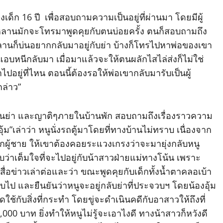
องเด็ก 16 ปี เพื่อสอบถามความเป็นอยู่ที่ผ่านมา โดยมีผู้
หน้าหลานมักจะโทรมาพูดคุยกับตนบ่อยครั้ง ตนก็สอบถามถึง
านก็บ่นอยากกลับมาอยู่กับย่า บ้างก็โทรไปหาพ่อของเขา
บหนีกลับมา เมื่อมาแล้วจะให้ตนผลักไสไล่ส่งก็ไม่ใช่
ไปอยู่ที่ไหน ตอนนี้ต้องรอให้พ่อเขากลับมารับเป็นผู้
กล่าว”
ู้เป็นย่า และญาติๆภายในบ้านพัก สอบถามถึงเรื่องราวความ
อุ้ม”เล่าว่า หนูนั่งรถตู้มาโดยที่ทางบ้านไม่ทราบ เนื่องจาก
ูกผู้ชาย ให้เขาต้องคอยระแวงเกรงว่าจะมายุ่งกลับหนู
รับว่าเต็มใจที่จะไปอยู่กับน้าสาวฝ่ายแม่ทางโน้น เพราะ
ู้สื่อข่าวเล่าต่อและว่า ขณะพูดคุยกับเด็กทั้งน้ำตาคลอเบ้า
บไป และยืนยันว่าหนูจะอยู่กลับย่าที่ประจวบฯ โดยน้องอุ้ม
ใช้กับสิ่งที่กระทำ โดยขู่จะดำเนินคดีกับอาสาวให้ถึงที่
,000 บาท ยิ่งทำให้หนูไม่รู้จะเอาไงดี ทางน้าสาวก็หวังดี