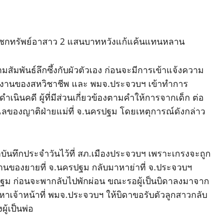
่กรรโชกทรัพย์อาสาว 2 แสนบาทหวังแก้แค้นแทนหลาน
มสัมพันธ์ลึกซึ้งกับผัวตัวเอง ก่อนจะมีการเข้าแจ้งความ
วยงานของสหวิชาชีพ และ พมจ.ประจวบฯ เข้าทำการ
เนินคดี ผู้ที่มีส่วนเกี่ยวข้องตามคำให้การจากเด็ก ต่อ
แลของญาติฝ่ายแม่ที่ จ.นครปฐม โดยเหตุการณ์ดังกล่าว
ทำบันทึกประจำวันไว้ที่ สภ.เมืองประจวบฯ เพราะเกรงจะถูก
บ้านของยายที่ จ.นครปฐม กลับมาหาย่าที่ จ.ประจวบฯ
รปฐม ก่อนจะพากลับไปพักผ่อน ขณะรอผู้เป็นบิดาลงมาจาก
หาเจ้าหน้าที่ พมจ.ประจวบฯ ให้บิดาขอรับตัวลูกสาวกลับ
ู้เป็นพ่อ