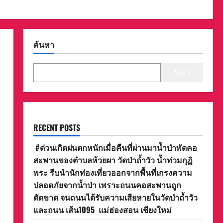
ค้นหา
ค้นหา
RECENT POSTS
#ด่วนเกิดฝนตกหนักเมื่อคืนที่ผ่านมาน้ำป่าพัดคอ
สะพานของตำบลห้วยผา วัดป่าถ้ำวัว น้ำท่วมกุฏิ
พระ รีบนำนักท่องเที่ยวออกจากพื้นที่เกรงความ
ปลอดภัยจากน้ำป่า เพราะถนนคอสะพานถูก
ตัดขาด จนถนนได้รับความเสียหายในวัดป่าถ้ำวัว
และถนน เส้น1095 แม่ฮ่องสอน เชียงใหม่