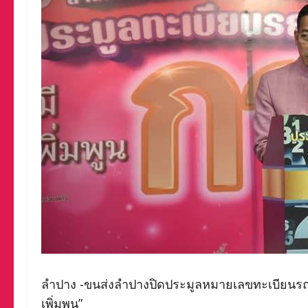
ลำปาง -ขนส่งลำปางปิดประมูลหมายเลขทะเบียนรถ ครั้
เพิ่มพูน”