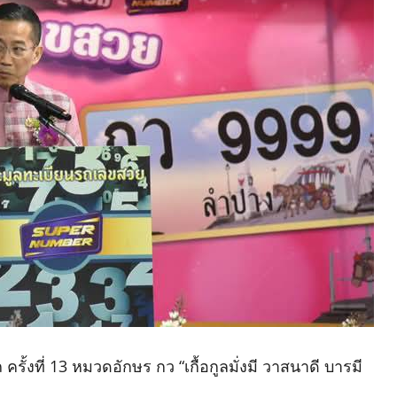
งที่ 13 หมวดอักษร กว “เกื้อกูลมั่งมี วาสนาดี บารมี