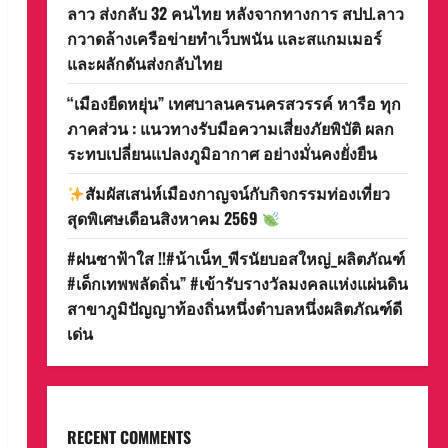
ลาว ส่งกลับ 32 คนไทย หลังจากทางการ สปป.ลาว
กวาดล้างเครือข่ายทำเว็บพนัน และสแกมเมอร์
และผลักดันส่งกลับไทย
“เมืองยืดหยุ่น” เทศบาลนครนครสวรรค์ หารือ ทุก
ภาคส่วน : แนวทางรับมือความเสี่ยงภัยพิบัติ ผลก
ระทบเปลี่ยนแปลงภูมิอากาศ อย่างมั่นคงยั่งยืน
สัมผัสเสน่ห์เมืองกาญจน์กับกิจกรรมท่องเที่ยว
สุดพิเศษเดือนสิงหาคม 2569
#ฝนซาฟ้าใส !!#น้าเน็ท_พีรนัยบอสใหญ่_ผลิตภัณฑ์
#เด็กเทพพลัดถิ่น” #เข้ารับรางวัลมงคลแห่งแผ่นดิน
สาขาภูมิปัญญาท้องถิ่นหนึ่งตำบลหนึ่งผลิตภัณฑ์ดี
เด่น
RECENT COMMENTS