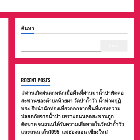
ค้นหา
ค้นหา
RECENT POSTS
#ด่วนเกิดฝนตกหนักเมื่อคืนที่ผ่านมาน้ำป่าพัดคอ
สะพานของตำบลห้วยผา วัดป่าถ้ำวัว น้ำท่วมกุฏิ
พระ รีบนำนักท่องเที่ยวออกจากพื้นที่เกรงความ
ปลอดภัยจากน้ำป่า เพราะถนนคอสะพานถูก
ตัดขาด จนถนนได้รับความเสียหายในวัดป่าถ้ำวัว
และถนน เส้น1095 แม่ฮ่องสอน เชียงใหม่