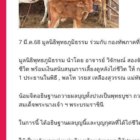
7 มี.ค.68 มูลนิธิพุทธภูมิธรรม ร่วมกับ กองทัพภาคท
มูลนิธิพุทธภูมิธรรม นำโดย อาจารย์ วิจักษณ์ สอง
ชีวิต พร้อมเงินสนับสนุนการเลี้ยงดูหลังไถ่ชีวิต ใ
1 ประธานในพิธี , พลโท วรยส เหลืองสุวรรณ แม่ทัพน
น้อมจิตอธิษฐานถวายผลบุญทั้งปวงเป็นพุทธบูชา ถ
สมเด็จพระนางเจ้า ฯ พระบรมราชินี
ในการนี้ ได้อธิษฐานผลบุญนี้และบุญกุศลที่ได้ไถ่ชี