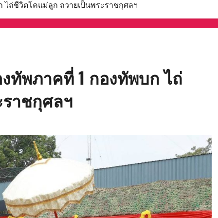
บก ไถ่ชีวิตโคแม่ลูก ถวายเป็นพระราชกุศลฯ
องทัพภาคที่ 1 กองทัพบก ไถ่
ระราชกุศลฯ