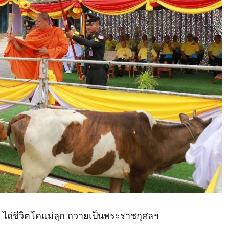
ก ไถ่ชีวิตโคแม่ลูก ถวายเป็นพระราชกุศลฯ