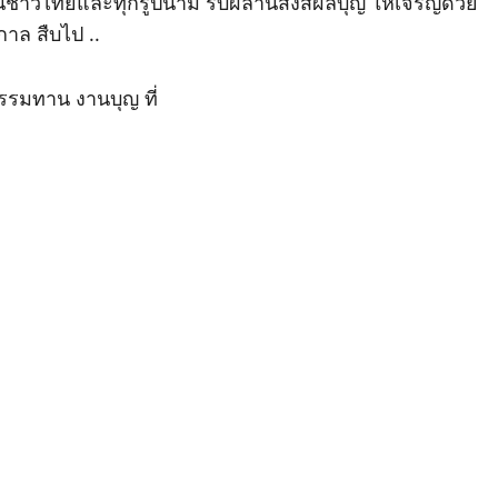
ชนชาวไทยและทุกรูปนาม รับผลานิสงส์ผลบุญ ให้เจริญด้วย
าล สืบไป ..
รรมทาน งานบุญ ที่