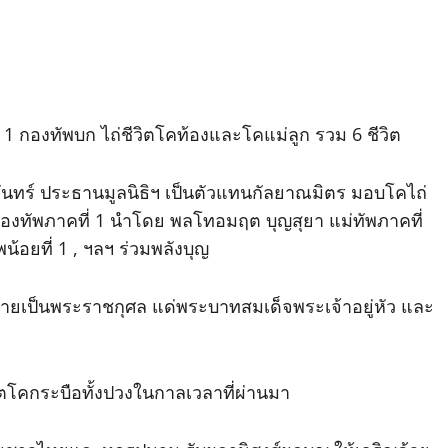
ี่ 1 กองทัพบก ไถ่ชีวิตโคท้องและโคแม่ลูก รวม 6 ชีวิต
จันทร์ ประธานมูลนิธิฯ เป็นตัวแทนกัลยาณมิตร มอบโคไถ่
ห้ กองทัพภาคที่ 1 นำโดย พลโทอมฤต บุญสุยา แม่ทัพภาคที่
้อยที่ 1 , ฯลฯ ร่วมพลังบุญ
วายเป็นพระราชกุศล แด่พระบาทสมเด็จพระเจ้าอยู่หัว และ
วิตโคกระบือทั้งปวงในกาลเวลาที่ผ่านมา