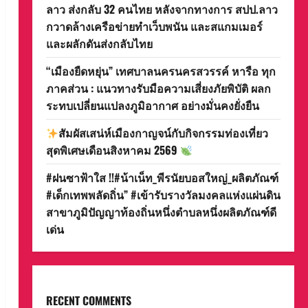
ลาว ส่งกลับ 32 คนไทย หลังจากทางการ สปป.ลาว
กวาดล้างเครือข่ายทำเว็บพนัน และสแกมเมอร์
และผลักดันส่งกลับไทย
“เมืองยืดหยุ่น” เทศบาลนครนครสวรรค์ หารือ ทุก
ภาคส่วน : แนวทางรับมือความเสี่ยงภัยพิบัติ ผลก
ระทบเปลี่ยนแปลงภูมิอากาศ อย่างมั่นคงยั่งยืน
สัมผัสเสน่ห์เมืองกาญจน์กับกิจกรรมท่องเที่ยว
สุดพิเศษเดือนสิงหาคม 2569
#ฝนซาฟ้าใส !!#น้าเน็ท_พีรนัยบอสใหญ่_ผลิตภัณฑ์
#เด็กเทพพลัดถิ่น” #เข้ารับรางวัลมงคลแห่งแผ่นดิน
สาขาภูมิปัญญาท้องถิ่นหนึ่งตำบลหนึ่งผลิตภัณฑ์ดี
เด่น
RECENT COMMENTS