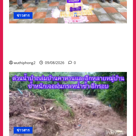
ข่าวสาร
#กองกำลังสุรศักดิ์มนตรี โดย ร้อย.ฉก.ทพ.2110
ฉก.ทพ.21 ร่วมกับสถานีเรือสังคม และหน่วยงาน
มั่นคงในพื้นที่ ยึดยาบ้า 100,000 เม็ด แฮปปีวอเตอร์
19 ซอง หัวพอร์ตเค 6 แท่ง
wuthiphong2
09/08/2026
0
ข่าวสาร