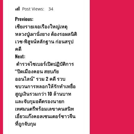
Post Views:
34
P
Previous:
เชียงรายเจอเรืองใหญ่เหตุ
o
หลวงปู่เผานั่งยาง ต้องรอผลนิติ
เวช-พิสูจน์หลักฐาน ก่อนสรุป
s
คดี
t
Next:
ตำรวจไซเบอร์เปิดปฏิบัติการ
n
“ปิดเมืองคอน สยบภัย
ออนไลน์” รวม 2 คดี รวบ
a
ขบวนการหลอกให้รักทำเหยื่อ
v
สูญเงินรวมกว่า 10 ล้านบาท
และจับกุมอดีตรองนายก
i
เทศมนตรีพร้อมเลขาคนสนิท
เอี่ยวแก๊งคอลเซนเตอร์ชาวจีน
g
ที่ถูกจับกุม