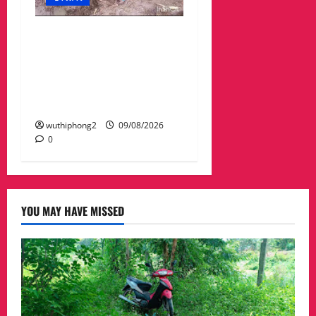
#ด่วนน้ำป่าไหลหลากเข้า
ท่วมบ้านคาหานและอึก
หลายหมู่บ้านช้ำหนักเจอฝน
กระหน่ำซ้ำ ทั้งที่กำลังช่วย
กันเก็บกวาด .มีคลิป,,
wuthiphong2
09/08/2026
0
YOU MAY HAVE MISSED