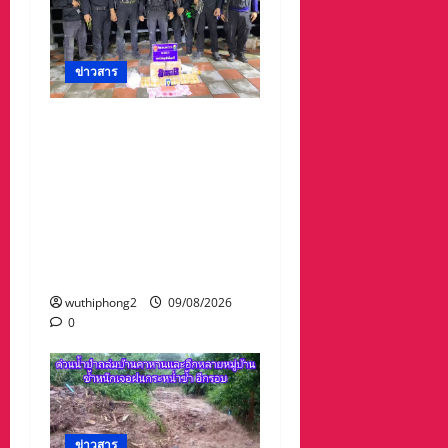
ข่าวสาร
#กองกำลังสุรศักดิ์มนตรี
โดย ร้อย.ฉก.ทพ.2110
ฉก.ทพ.21 ร่วมกับสถานีเรือ
สังคม และหน่วยงานมั่นคง
ในพื้นที่ ยึดยาบ้า 100,000
เม็ด แฮปปีวอเตอร์ 19 ซอง
หัวพอร์ตเค 6 แท่ง
wuthiphong2
09/08/2026
0
ข่าวสาร