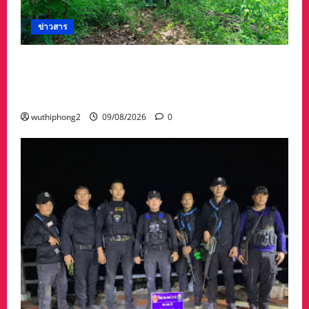
ข่าวสาร
ลำปาง-เจ้าหน้าที่กู้ภัยลำปางและระดมกำลังค้นหา
ศพผู้เสียชีวิตจมแม่น้ำวังสูญหายเป็นวันที่ 4 แต่ยังไร้
วี่แวว
wuthiphong2
09/08/2026
0