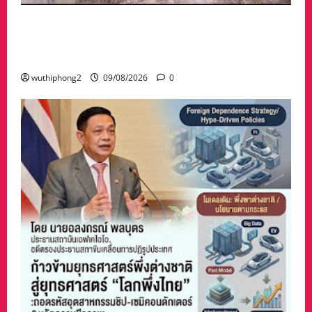
#ด่วนน้ำป่าไหลหลากเข้าท่วมบ้านคาหานและอึก
หลายหมู่บ้านช้ำหนักเจอฝนกระหน่ำซ้ำ ทั้งที่กำลัง
ช่วยกันเก็บกวาด .มีคลิป,,
wuthiphong2
09/08/2026
0