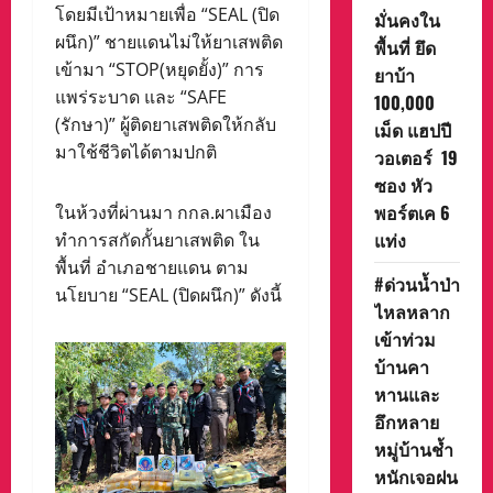
โดยมีเป้าหมายเพื่อ “SEAL (ปิด
มั่นคงใน
ผนึก)” ชายแดนไม่ให้ยาเสพติด
พื้นที่ ยึด
เข้ามา “STOP(หยุดยั้ง)” การ
ยาบ้า
แพร่ระบาด และ “SAFE
100,000
(รักษา)” ผู้ติดยาเสพติดให้กลับ
เม็ด แฮปปี
มาใช้ชีวิตได้ตามปกติ
วอเตอร์ 19
ซอง หัว
พอร์ตเค 6
ในห้วงที่ผ่านมา กกล.ผาเมือง
แท่ง
ทำการสกัดกั้นยาเสพติด ใน
พื้นที่ อำเภอชายแดน ตาม
#ด่วนน้ำป่า
นโยบาย “SEAL (ปิดผนึก)” ดังนี้
ไหลหลาก
เข้าท่วม
บ้านคา
หานและ
อึกหลาย
หมู่บ้านช้ำ
หนักเจอฝน