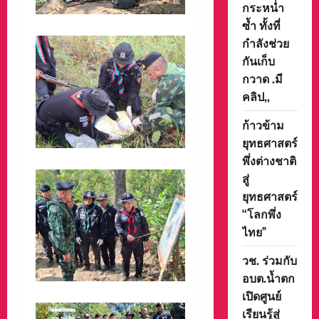
กระหน่ำ
ซ้ำ ทั้งที่
กำลังช่วย
กันเก็บ
กวาด .มี
คลิป,,
ก้าวข้าม
ยุทธศาสตร์
พึ่งต่างชาติ
สู่
ยุทธศาสตร์
“โลกพึ่ง
ไทย”
วช. ร่วมกับ
อบต.น้ำตก
เปิดศูนย์
เรียนรู้สู่