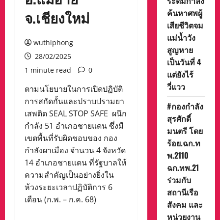
ระดมกำลัง
ค้นหาศพผู้
จ.เชียงใหม่
เสียชีวิตจม
แม่น้ำวัง
wuthiphong
สูญหาย
28/02/2025
เป็นวันที่ 4
1 minute read
0
แต่ยังไร้
วี่แวว
ตามนโยบายในการเปิดปฏิบัติ
การสกัดกั้นและปราบปรามยา
#กองกำลัง
เสพติด SEAL STOP SAFE ผนึก
สุรศักดิ์
กำลัง 51 อำเภอชายแดน ซึ่งมี
มนตรี โดย
เขตพื้นที่รับผิดชอบของ กอง
ร้อย.ฉก.ท
กำลังผาเมือง จำนวน 4 จังหวัด
พ.2110
14 อำเภอชายแดน ที่รัฐบาลให้
ฉก.ทพ.21
ความสำคัญเป็นอย่างยิ่งใน
ร่วมกับ
ห้วงระยะเวลาปฏิบัติการ 6
สถานีเรือ
เดือน (ก.พ. – ก.ค. 68)
สังคม และ
หน่วยงาน