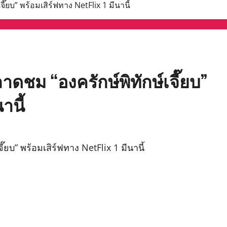
๊ยบ” พร้อมเสิร์ฟทาง NetFlix 1 มีนานี้
าดชม “องครักษ์พิทักษ์เจี๊ยบ”
านี้
๊ยบ” พร้อมเสิร์ฟทาง NetFlix 1 มีนานี้