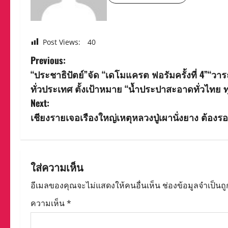
Post Views:
40
P
Previous:
“ประชาธิปัตย์”จัด “เดโมแครต ฟอรัมครั้งที่ 4”“วา
o
ทั่วประเทศ ตั้งเป้าหมาย “น้ำประปาสะอาดทั่วไทย ท
s
Next:
เชียงรายเจอเรืองใหญ่เหตุหลวงปู่เผานั่งยาง ต้องรอ
t
n
a
ใส่ความเห็น
v
อีเมลของคุณจะไม่แสดงให้คนอื่นเห็น
ช่องข้อมูลจำเป็นถ
ความเห็น
*
i