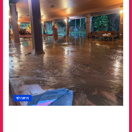
ข่าวสาร
#ด่วนเกิดฝนตกหนักเมื่อคืนที่ผ่านมาน้ำป่าพัดคอ
สะพานของตำบลห้วยผา วัดป่าถ้ำวัว น้ำท่วมกุฏิ
พระ รีบนำนักท่องเที่ยวออกจากพื้นที่เกรงความ