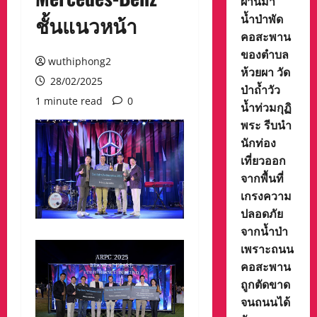
ผ่านมา
น้ำป่าพัด
ชั้นแนวหน้า
คอสะพาน
ของตำบล
wuthiphong2
ห้วยผา วัด
28/02/2025
ป่าถ้ำวัว
1 minute read
0
น้ำท่วมกุฏิ
พระ รีบนำ
นักท่อง
เที่ยวออก
จากพื้นที่
เกรงความ
ปลอดภัย
จากน้ำป่า
เพราะถนน
คอสะพาน
ถูกตัดขาด
จนถนนได้