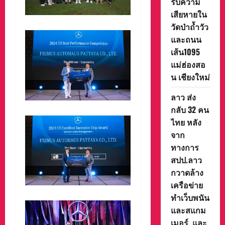
รับความ
เสียหายใน
วัดป่าถ้ำวัว
และถนน
เส้น1095
แม่ฮ่องสอ
น เชียงใหม่
ลาว ส่ง
กลับ 32 คน
ไทย หลัง
จาก
ทางการ
สปป.ลาว
กวาดล้าง
เครือข่าย
ทำเว็บพนัน
และสแกม
เมอร์ และ