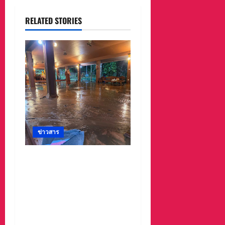
RELATED STORIES
ข่าวสาร
#ด่วนเกิดฝนตกหนักเมื่อ
คืนที่ผ่านมาน้ำป่าพัดคอ
สะพานของตำบลห้วยผา
วัดป่าถ้ำวัว น้ำท่วมกุฏิพระ
รีบนำนักท่องเที่ยวออกจาก
พื้นที่เกรงความปลอดภัย