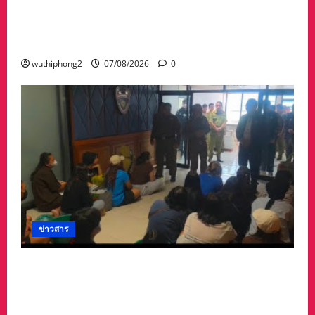
ปลอดภัยจากน้ำป่า เพราะถนนคอสะพานถูก
ตัดขาด จนถนนได้รับความเสียหายในวัดป่าถ้ำวัว
และถนน เส้น1095 แม่ฮ่องสอน เชียงใหม่
wuthiphong2
07/08/2026
0
ข่าวสาร
ลาว ส่งกลับ 32 คนไทย หลังจากทางการ สปป.ลาว
กวาดล้างเครือข่ายทำเว็บพนัน และสแกมเมอร์
และผลักดันส่งกลับไทย