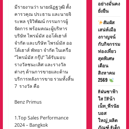
อย่างมั่นคง
มีรายงานว่า นายณัฏฐวุฒิ ตั้ง
ยั่งยืน
คารวคุณ ประธาน และนายจิ
ระพล รุจิวิพัฒน์ กรรมการผู้
สัมผัส
จัดการ พร้อมคณะผู้บริหาร
เสน่ห์เมือ
บริษัท ไพรม์มัส ออโต้เฮาส์
งกาญจน์
จำกัด และบริษัท ไพรม์มัส ออ
กับกิจกรรม
โต้เฮาส์ พัทยา จำกัด ในเครือ
ท่องเที่ยว
“ไพรม์มัส กรุ๊ป” ได้รับมอบ
สุดพิเศษ
รางวัลชนะเลิศ และรางวัล
เดือน
ต่างๆ ด้านการขายและด้าน
สิงหาคม
บริการหลังการขาย รวมทั้งสิ้น
2569
7 รางวัล คือ
#ฝนซาฟ้า
ใส !!#น้า
Benz Primus
เน็ท_พีรนัย
บอส
1.Top Sales Performance
ใหญ่_ผลิต
2024 – Bangkok
ภัณฑ์ #เด็ก