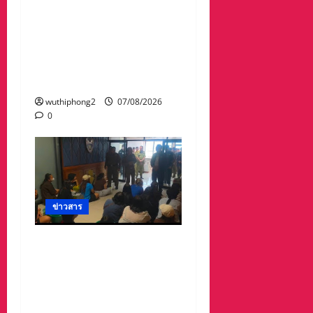
จากน้ำป่า เพราะถนนคอ
สะพานถูกตัดขาด จนถนน
ได้รับความเสียหายในวัด
ป่าถ้ำวัวและถนน เส้น1095
แม่ฮ่องสอน เชียงใหม่
wuthiphong2
07/08/2026
0
ข่าวสาร
ลาว ส่งกลับ 32 คนไทย
หลังจากทางการ สปป.ลาว
กวาดล้างเครือข่ายทำเว็บ
พนัน และสแกมเมอร์ และ