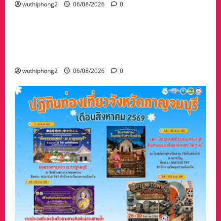
wuthiphong2
06/08/2026
0
ข่าวสาร
“เมืองยืดหยุ่น” เทศบาลนครนครสวรรค์ หารือ ทุก
ภาคส่วน : แนวทางรับมือความเสี่ยงภัยพิบัติ ผลกระ
ทบเปลี่ยนแปลงภูมิอากาศ อย่างมั่นคงยั่งยืน
wuthiphong2
06/08/2026
0