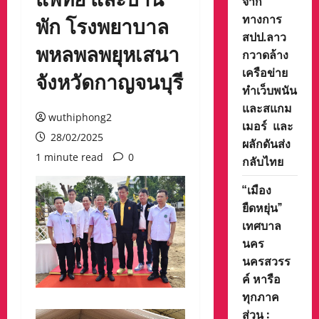
จาก
ทางการ
พัก โรงพยาบาล
สปป.ลาว
พหลพลพยุหเสนา
กวาดล้าง
เครือข่าย
จังหวัดกาญจนบุรี
ทำเว็บพนัน
และสแกม
wuthiphong2
เมอร์ และ
28/02/2025
ผลักดันส่ง
1 minute read
0
กลับไทย
“เมือง
ยืดหยุ่น”
เทศบาล
นคร
นครสวรร
ค์ หารือ
ทุกภาค
ส่วน :