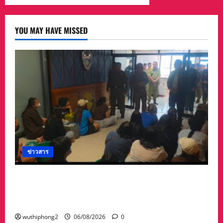
YOU MAY HAVE MISSED
ข่าวสาร
ลาว ส่งกลับ 32 คนไทย หลังจากทางการ สปป.ลาว
กวาดล้างเครือข่ายทำเว็บพนัน และสแกมเมอร์
และผลักดันส่งกลับไทย
wuthiphong2
06/08/2026
0
ข่าวสาร