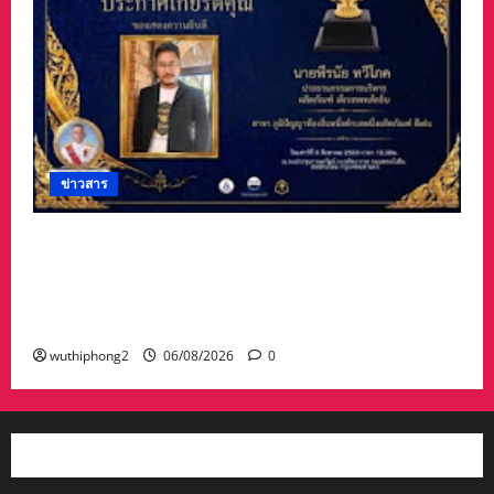
ข่าวสาร
#ฝนซาฟ้าใส !!#น้าเน็ท_พีรนัยบอสใหญ่_ผลิตภัณฑ์
#เด็กเทพพลัดถิ่น” #เข้ารับรางวัลมงคลแห่งแผ่นดิน
สาขาภูมิปัญญาท้องถิ่นหนึ่งตำบลหนึ่งผลิตภัณฑ์ดี
เด่น
wuthiphong2
06/08/2026
0