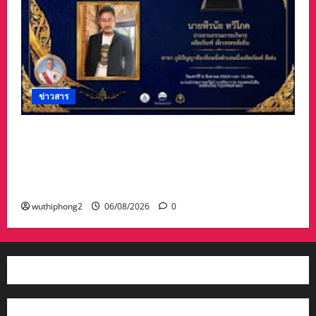
ข่าวสาร
#ฝนซาฟ้าใส !!#น้าเน็ท_พีรนัยบอสใหญ่_ผลิตภัณฑ์
#เด็กเทพพลัดถิ่น” #เข้ารับรางวัลมงคลแห่งแผ่นดิน
สาขาภูมิปัญญาท้องถิ่นหนึ่งตำบลหนึ่งผลิตภัณฑ์ดี
เด่น
wuthiphong2
06/08/2026
0