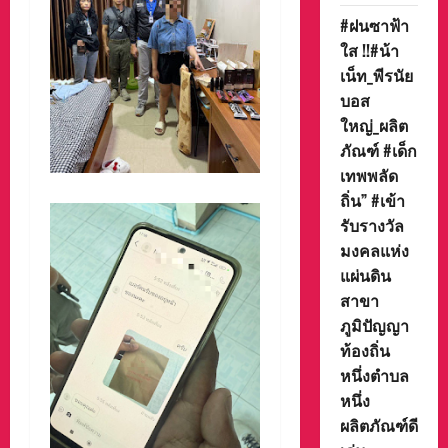
#ฝนซาฟ้า
ใส !!#น้า
เน็ท_พีรนัย
บอส
ใหญ่_ผลิต
ภัณฑ์ #เด็ก
เทพพลัด
ถิ่น” #เข้า
รับรางวัล
มงคลแห่ง
แผ่นดิน
สาขา
ภูมิปัญญา
ท้องถิ่น
หนึ่งตำบล
หนึ่ง
ผลิตภัณฑ์ดี