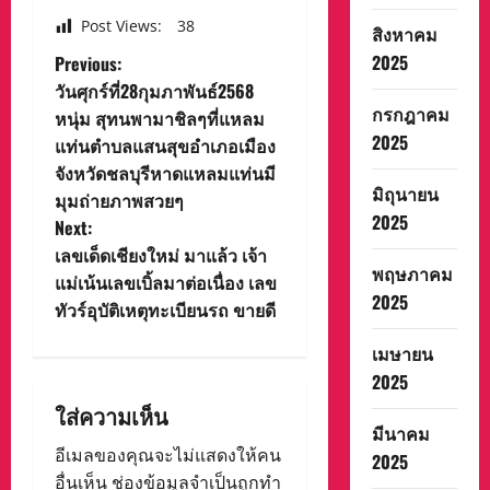
Post Views:
38
สิงหาคม
P
2025
Previous:
วันศุกร์ที่28กุมภาพันธ์2568
o
กรกฎาคม
หนุ่ม สุทนพามาชิลๆที่แหลม
2025
แท่นตำบลแสนสุขอําเภอเมือง
s
จังหวัดชลบุรีหาดแหลมแท่นมี
มิถุนายน
t
มุมถ่ายภาพสวยๆ
2025
Next:
n
เลขเด็ดเชียงใหม่ มาแล้ว เจ้า
พฤษภาคม
แม่เน้นเลขเบิ้ลมาต่อเนื่อง เลข
a
2025
ทัวร์อุบัติเหตุทะเบียนรถ ขายดี
v
เมษายน
i
2025
ใส่ความเห็น
g
มีนาคม
อีเมลของคุณจะไม่แสดงให้คน
2025
a
อื่นเห็น
ช่องข้อมูลจำเป็นถูกทำ