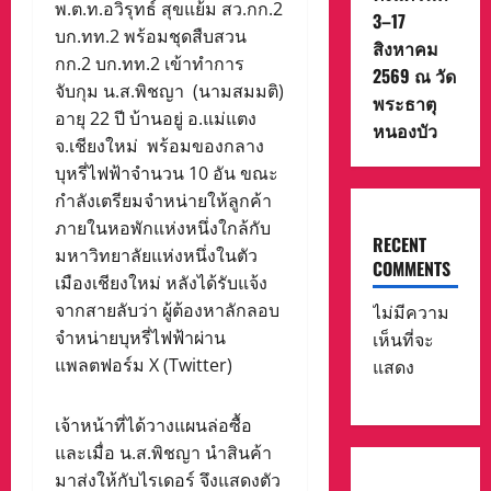
พ.ต.ท.อวิรุทธ์ สุขแย้ม สว.กก.2
3–17
บก.ทท.2 พร้อมชุดสืบสวน
สิงหาคม
กก.2 บก.ทท.2 เข้าทำการ
2569 ณ วัด
จับกุม น.ส.พิชญา (นามสมมติ)
พระธาตุ
อายุ 22 ปี บ้านอยู่ อ.แม่แตง
หนองบัว
จ.เชียงใหม่ พร้อมของกลาง
บุหรี่ไฟฟ้าจำนวน 10 อัน ขณะ
กำลังเตรียมจำหน่ายให้ลูกค้า
ภายในหอพักแห่งหนึ่งใกล้กับ
RECENT
มหาวิทยาลัยแห่งหนึ่งในตัว
COMMENTS
เมืองเชียงใหม่ หลังได้รับแจ้ง
จากสายลับว่า ผู้ต้องหาลักลอบ
ไม่มีความ
จำหน่ายบุหรี่ไฟฟ้าผ่าน
เห็นที่จะ
แพลตฟอร์ม X (Twitter)
แสดง
เจ้าหน้าที่ได้วางแผนล่อซื้อ
และเมื่อ น.ส.พิชญา นำสินค้า
มาส่งให้กับไรเดอร์ จึงแสดงตัว