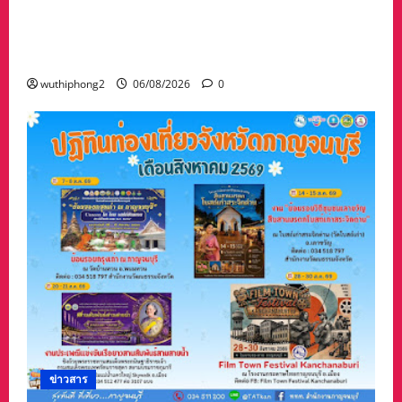
“เมืองยืดหยุ่น” เทศบาลนครนครสวรรค์ หารือ ทุก
ภาคส่วน : แนวทางรับมือความเสี่ยงภัยพิบัติ ผลกระ
ทบเปลี่ยนแปลงภูมิอากาศ อย่างมั่นคงยั่งยืน
wuthiphong2
06/08/2026
0
ข่าวสาร