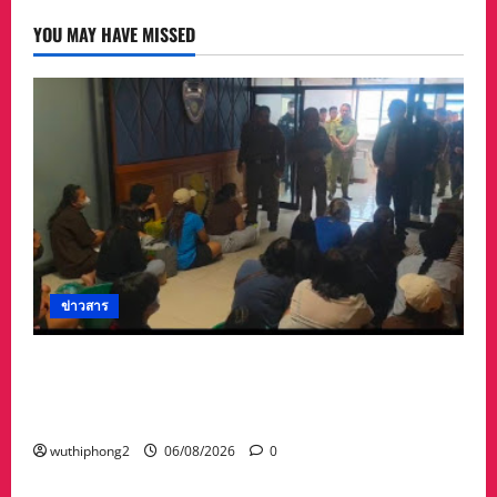
YOU MAY HAVE MISSED
ข่าวสาร
ลาว ส่งกลับ 32 คนไทย หลังจากทางการ สปป.ลาว
กวาดล้างเครือข่ายทำเว็บพนัน และสแกมเมอร์
และผลักดันส่งกลับไทย
wuthiphong2
06/08/2026
0
ข่าวสาร