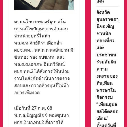
เด่น
จังหวัด
อุบลราชธา
ตามนโยบายของรัฐบาลใน
นีขอเชิญ
การแก้ไขปัญหาการลักลอบ
ชวนนัก
จำหน่ายบุหรี่ไฟฟ้า
ท่องเที่ยว
พล.ต.ท.ศักย์ศิรา เผือกอ่ำ
และ
ผบช.ทท. , พล.ต.ต.พงษ์สยาม มี
ประชาชน
ขันทอง รอง ผบช.ทท. และ
ร่วมสัมผัส
พล.ต.ต.เอกภพ อินทวิวัฒน์
ความ
ผบก.ทท.2 ได้สั่งการให้หน่วย
งดงามของ
งานในสังกัดดำเนินการตรวจ
ต้นเทียน
สอบและกวาดล้างบุหรี่ไฟฟ้า
พรรษาใน
อย่างเข้มงวด
กิจกรรม
“เทียนอุบล
เมื่อวันที่ 27 ก.พ. 68
ยลได้ตลอด
พ.ต.อ.ปัญญณิชช์ ทองขุนนา
เดือน”
ผกก.2 บก.ทท.2 สั่งการให้
ตั้งแต่วันที่