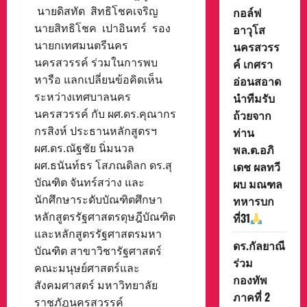
นายดิสทัต สิทธิโชคเจริญ
กอล์ฟ
นายสิทธิโชค เปาอินทร์ รอง
อาวุโส
นายกเทศมนตรีนคร
นครสวรร
นครสวรรค์ ร่วมในการพบ
ค์ เกศรา
หารือ แลกเปลี่ยนข้อคิดเห็น
อ่อนสอาด
ระหว่างเทศบาลนคร
นำทีมรับ
นครสวรรค์ กับ ผศ.ดร.คุณากร
ถ้วยจาก
กรสิงห์ ประธานหลักสูตรฯ
ท่าน
ผศ.ดร.ณัฐชัย นิ่มนวล
พล.ต.อภิ
ผศ.ธนันท์ธร โสภณดิลก ดร.สุ
เดช ผลทวี
บัณฑิต จันทร์สว่าง และ
ผบ มณฑล
นักศึกษาระดับบัณฑิตศึกษา
ทหารบก
หลักสูตรรัฐศาสตรดุษฎีบัณฑิต
ที่31
และหลักสูตรรัฐศาสตรมหา
ดร.กัลยาณี
บัณฑิต สาขาวิชารัฐศาสตร์
ร่วม
คณะมนุษย์ศาสตร์และ
กองทัพ
สังคมศาสตร์ มหาวิทยาลัย
ภาคที่ 2
ราชภัฎนครสวรรค์