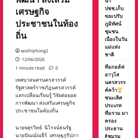
นำ
ปชช.เก็บ
เศรษฐกิจ
ขยะปรับ
ประชาชนในท้อง
ภูมิทัศน์
ชุมชน
ถิ่น
เนื่องในวัน
แม่แห่ง
wuthiphong2
ชาติ
12/06/2026
ทีมกอล์ฟ
1 minute read
0
อาวุโส
เทศบาลนครนครสวรรค์
นครสวรร
รัฐศาสตร์ราชภัฎนครสวรรค์
ค์คว้า
แลกเปลี่ยนเรียนรู้ วิจัยต่อยอด
ชนะเลิศ
การพัฒนา ส่งเสริมเศรษฐกิจ
ประเภท
ประชาชนในท้องถิ่น
ทีมรวม มา
ครอง
นายจตุรวิทย์ นิโรจน์ธนรัฐ
ประธาน
นายปัณณ์ณธีร์ เศรษฐภูริปภา
#ชมรม