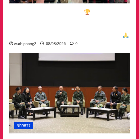
ทีมกอล์ฟอาวุโสนครสวรรค์คว้า
ชนะเลิศประเภท
ทีมรวม มาครอง ประธาน #ชมรมกอล์ฟอาวุโส
นครสวรรค์ เกศรา อ่อนสอาด นำทีมรับถ้วยจาก
ท่าน พล.ต.อภิเดช ผลทวี ผบ มณฑลทหารบกที่31
wuthiphong2
08/08/2026
0
ข่าวสาร