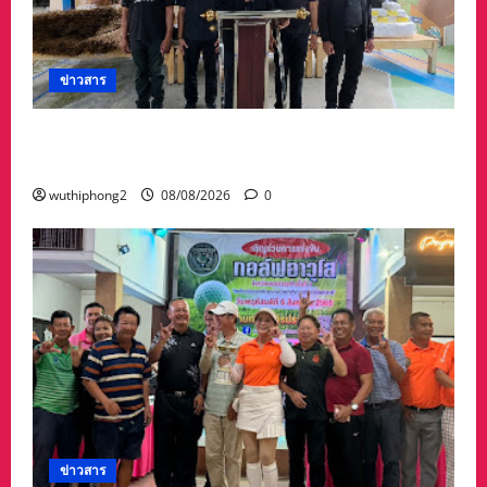
ข่าวสาร
ทต.ทับมา-ชุมชนบ้านสะพานหิน นำ ปชช.เก็บขยะ
ปรับภูมิทัศน์ชุมชน เนื่องในวันแม่แห่งชาติ
wuthiphong2
08/08/2026
0
ข่าวสาร