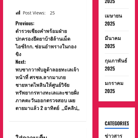
2025
Post Views:
25
เมษายน
P
Previous:
2025
ตำรวจเชียงคำพร้อมฝ่าย
o
มีนาคม
ปกครองยึดยาบ้า8ล้านเม็ด
2025
ไอซ์1กก. ซ่อนอำพรางในกอง
s
ขิง
กุมภาพันธ์
t
Next:
2025
พบซากวาฬบลูด้าลอยทะเลเจ้า
n
หน้าที่ ศรชล.ลากมาเกย
มกราคม
ชายหาดไพลินให้ศูนย์วิจัย
a
2025
ทรัพยากรทางทะเลและชายฝั่ง
v
ภาคตะวันออกตรวจสอบ เผย
ตายมาแล้ว 2 อาทิตย์ ,,มีคลิป,,
i
CATEGORIES
g
ข่าวสาร
ใส่ความเห็น