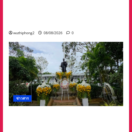
ดร.กัลยาณี ร่วม กองทัพภาคที่ 2 “ร่วมคิด ร่วม
สื่อสาร ประสานพลังเพื่อความมั่นคงชายแดน” เผย
แพร่ข้อมูลที่ถูกต้อง สร้างความเชื่อมั่นให้ประชาชน
ได้ร่วมกันช่วยชาติมั่นคง
wuthiphong2
08/08/2026
0
ข่าวสาร
ศาลจังหวัดระยอง วางพวงมาลา เนื่องใน ‘วันรพี’
ประจำปี 2569 น้อมรำลึกถึงพระกรุณาธิคุณและ
เทิดพระเกียรติของพระเจ้าบรมวงศ์เธอ พระองค์