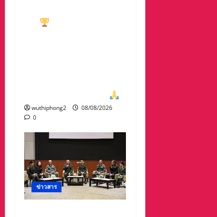
ทีมกอล์ฟอาวุโสนครสวรรค์
คว้า
ชนะเลิศประเภท ทีม
รวม มาครอง ประธาน
#ชมรมกอล์ฟอาวุโส
นครสวรรค์ เกศรา อ่อน
สอาด นำทีมรับถ้วยจาก
ท่าน พล.ต.อภิเดช ผลทวี
ผบ มณฑลทหารบกที่31
wuthiphong2
08/08/2026
0
ข่าวสาร
ดร.กัลยาณี ร่วม กองทัพ