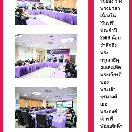
ระยอง วาง
พวงมาลา
เนื่องใน
‘วันรพี’
ประจำปี
2569 น้อม
รำลึกถึง
พระ
กรุณาธิคุ
ณและเทิด
พระเกียรติ
ของ
พระเจ้า
บรมวงศ์
เธอ
พระองค์
เจ้ารพี
พัฒนศักดิ์ฯ