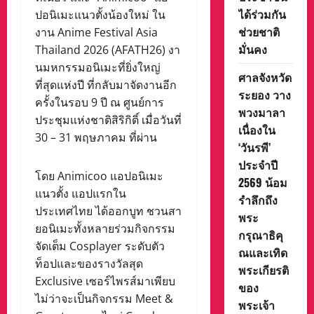
ได้ร่วมกัน
ปอนิเมะแนวตั้งน้องใหม่ ใน
ช่วยชาติ
งาน Anime Festival Asia
มั่นคง
Thailand 2026 (AFATH26) งา
นมหกรรมอนิเมะที่ยิ่งใหญ่
ศาลจังหวัด
ที่สุดแห่งปี ที่กลับมาจัดงานอีก
ระยอง วาง
ครั้งในรอบ 9 ปี ณ ศูนย์การ
พวงมาลา
ประชุมแห่งชาติสิริกิติ์ เมื่อวันที่
เนื่องใน
30 – 31 พฤษภาคม ที่ผ่าน
‘วันรพี’
ประจำปี
โดย Animicoo แอปอนิเมะ
2569 น้อม
แนวตั้ง แอปแรกใน
รำลึกถึง
ประเทศไทย ได้ออกบูท ชวนสา
พระ
ยอนิเมะทั้งหลายร่วมกิจกรรม
กรุณาธิคุ
จัดเต็ม Cosplayer ระดับตัว
ณและเทิด
ท็อปและของรางวัลสุด
พระเกียรติ
Exclusive เซอร์ไพรส์มาเพียบ
ของ
ไม่ว่าจะเป็นกิจกรรม Meet &
พระเจ้า