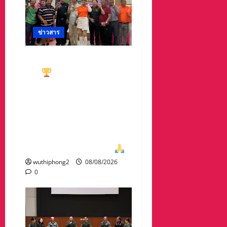
ข่าวสาร
ทีมกอล์ฟอาวุโสนครสวรรค์
คว้า
ชนะเลิศประเภท ทีม
รวม มาครอง ประธาน
#ชมรมกอล์ฟอาวุโส
นครสวรรค์ เกศรา อ่อน
สอาด นำทีมรับถ้วยจาก
ท่าน พล.ต.อภิเดช ผลทวี
ผบ มณฑลทหารบกที่31
wuthiphong2
08/08/2026
0