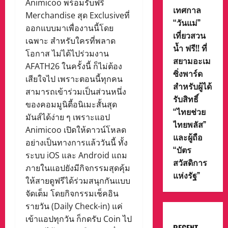
Animicoo พร้อมรับฟรี
เทศกาล
Merchandise สุด Exclusiveที่
“วันแม่”
ออกแบบมาเพื่องานนี้โดย
เที่ยวสวน
เฉพาะ สำหรับใครที่พลาด
น้ำ ฟรี!! ที่
โอกาส ไม่ได้ไปร่วมงาน
สยามอะเม
AFATH26 ในครั้งนี้ ก็ไม่ต้อง
ซิ่งพาร์ด
เสียใจไป เพราะตอนนี้ทุกคน
สำหรับผู้ได้
สามารถเข้าร่วมเป็นส่วนหนึ่ง
รับสิทธิ์
ของคอมมูนิตี้อนิเมะสั้นสุด
“ไทยช่วย
มันส์ได้ง่าย ๆ เพราะแอป
ไทยพลัส”
Animicoo เปิดให้ดาวน์โหลด
และผู้ถือ
อย่างเป็นทางการแล้ววันนี้ ทั้ง
“บัตร
ระบบ iOS และ Android แถม
สวัสดิการ
ภายในแอปยังมีกิจกรรมสุดคุ้ม
แห่งรัฐ”
ให้สายดูฟรีได้ร่วมสนุกกันแบบ
จัดเต็ม โดยกิจกรรมเช็คอิน
รายวัน (Daily Check-in) แค่
เข้าแอปทุกวัน ก็กดรับ Coin ไป