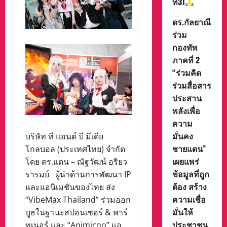
ที่31
ดร.กัลยาณี
ร่วม
กองทัพ
ภาคที่ 2
“ร่วมคิด
ร่วมสื่อสาร
ประสาน
พลังเพื่อ
ความ
มั่นคง
บริษัท ที แอนด์ บี มีเดีย
ชายแดน”
โกลบอล (ประเทศไทย) จำกัด
เผยแพร่
โดย ดร.แตน – ณัฐวัฒน์ อริยว
ข้อมูลที่ถูก
รารมย์ ผู้นำด้านการพัฒนา IP
ต้อง สร้าง
และแอนิเมชันของไทย ส่ง
ความเชื่อ
“VibeMax Thailand” ร่วมออก
มั่นให้
บูธในฐานะสปอนเซอร์ & พาร์
ประชาชน
ทเนอร์ และ “Animicoo” แอ