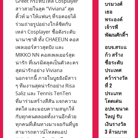
Greet กระทบไหล่ Cosplayer
บรมวงศ์
สาวสวยในลุค “Viviana” สุด
เธอ
คิ้วท์ มาให้แฟนๆ ที่รอคอยได้
พระองค์
ร่วมถ่ายรูปอย่างใกล้ชิดกับ
เจ้ารพี
เหล่า Cosplayer ชื่อดังระดับ
พัฒนศักดิ์ฯ
นานาชาติ ทั้ง CHAEEUN คอส
อบจ.สระแ
เพลเยอร์สาวสุดปัง และ
ก้ว สร้าง
MIKKO NN คอสเพลเยอร์สุด
ชื่อระดับ
น่ารัก ที่เนรมิตลุคเป็นตัวละคร
ประเทศ
สุดน่ารักอย่าง Viviana
คว้ารางวัล
นอกจากนี้ ภายในบูธยังมีสาว
ที่ 2
ๆ ทีมงานสุดน่ารักอย่าง Risa
ประเภท
Saliz และ Tennis TenTen
โดดเด่น
ที่มาร่วมสร้างสีสัน แจกความ
อปท.ขนาด
สดใส และมอบความสนุกให้
ใหญ่ รับ
กับทุกคนตลอดทั้งงานอีกด้วย
เงินรางวัล
ทุกคนที่เดินทางมาเจอกันที่บูธ
3 ล้านบาท
สามารถดาวน์โหลดแอป