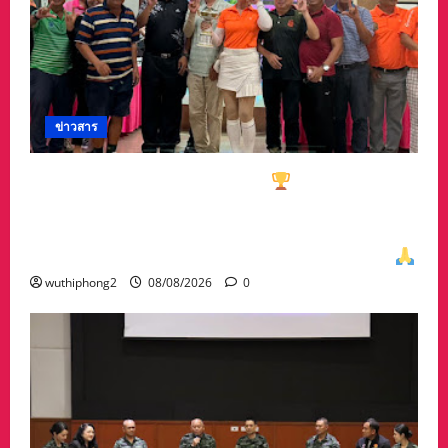
ข่าวสาร
ทีมกอล์ฟอาวุโสนครสวรรค์คว้า
ชนะเลิศประเภท
ทีมรวม มาครอง ประธาน #ชมรมกอล์ฟอาวุโส
นครสวรรค์ เกศรา อ่อนสอาด นำทีมรับถ้วยจาก
ท่าน พล.ต.อภิเดช ผลทวี ผบ มณฑลทหารบกที่31
wuthiphong2
08/08/2026
0