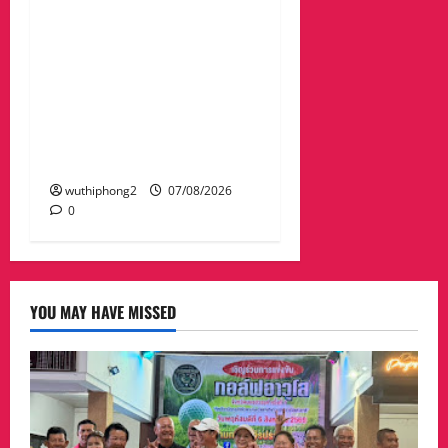
ศาลจังหวัดระยอง วางพวง
มาลา เนื่องใน ‘วันรพี’
ประจำปี 2569 น้อมรำลึกถึง
พระกรุณาธิคุณและเทิด
พระเกียรติของพระเจ้าบรม
วงศ์เธอ พระองค์เจ้ารพี
พัฒนศักดิ์ฯ
wuthiphong2
07/08/2026
0
YOU MAY HAVE MISSED