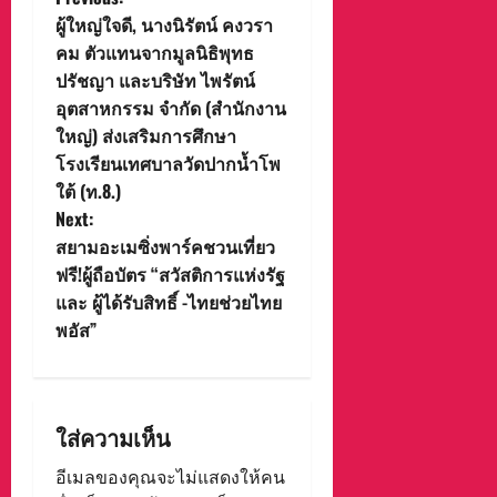
P
ผู้ใหญ่ใจดี, นางนิรัตน์ คงวรา
o
คม ตัวแทนจากมูลนิธิพุทธ
ปรัชญา และบริษัท ไพรัตน์
s
อุตสาหกรรม จำกัด (สำนักงาน
t
ใหญ่) ส่งเสริมการศึกษา
โรงเรียนเทศบาลวัดปากน้ำโพ
n
ใต้ (ท.8.)
Next:
a
สยามอะเมซิ่งพาร์คชวนเที่ยว
v
ฟรี!ผู้ถือบัตร “สวัสติการแห่งรัฐ
และ ผู้ได้รับสิทธิ์ -ไทยช่วยไทย
i
พอัส”
g
a
ใส่ความเห็น
t
อีเมลของคุณจะไม่แสดงให้คน