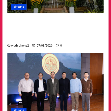
ข่าวสาร
ศาลจังหวัดระยอง วางพวงมาลา เนื่องใน ‘วันรพี’
ประจำปี 2569 น้อมรำลึกถึงพระกรุณาธิคุณและ
เทิดพระเกียรติของพระเจ้าบรมวงศ์เธอ พระองค์
เจ้ารพีพัฒนศักดิ์ฯ
wuthiphong2
07/08/2026
0
ข่าวสาร