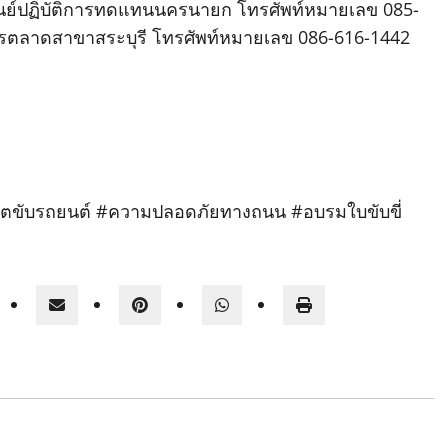
ดการศูนย์ปฏิบัติการทดแทนนครนายก โทรศัพท์หมายเลข 085-
ารตลาดสาขาสระบุรี โทรศัพท์หมายเลข 086-616-1442
ญาตขับรถยนต์ #ความปลอดภัยทางถนน #อบรมใบขับขี่