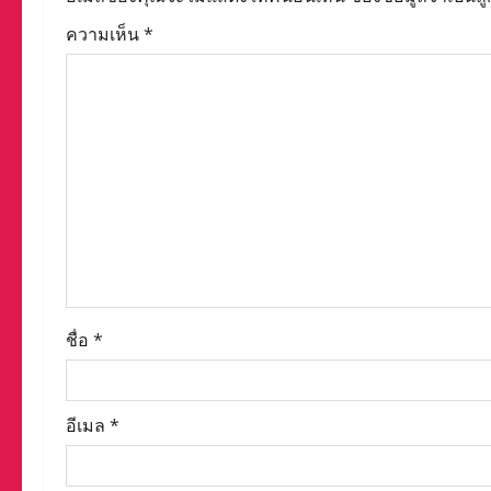
v
ความเห็น
*
i
g
a
t
i
o
n
ชื่อ
*
อีเมล
*