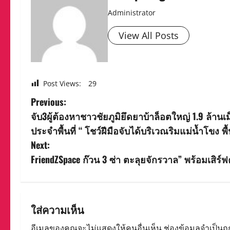
Administrator
View All Posts
Post Views:
29
P
Previous:
จับ3ผู้ต้องหาชาวชัยภูมิยึดยาบ้าล็อตใหญ่ 1.9 ล
o
ประจำพื้นที่ “ โชว์ฝีมือจับได้บริเวณริมแม่น้ำโขง พ
s
Next:
FriendZSpace ก๊วน 3 ซ่า ตะลุยจักรวาล” พร้อมเสิร
t
n
a
ใส่ความเห็น
อีเมลของคุณจะไม่แสดงให้คนอื่นเห็น
ช่องข้อมูลจำเป็นถ