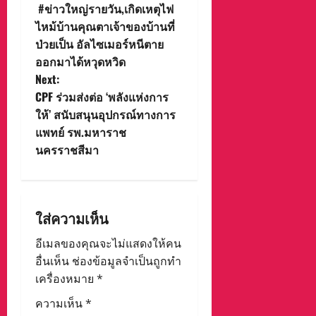
#ข่าวใหญ่รายวัน,เกิดเหตุไฟ
o
ไหม้บ้านคุณตาเจ้าของบ้านที่
ป่วยเป็น อัลไซเมอร์หนีตาย
s
ออกมาได้หวุดหวิด
t
Next:
CPF ร่วมส่งต่อ ‘พลังแห่งการ
n
ให้’ สนับสนุนอุปกรณ์ทางการ
แพทย์ รพ.มหาราช
a
นครราชสีมา
v
i
ใส่ความเห็น
g
อีเมลของคุณจะไม่แสดงให้คน
a
อื่นเห็น
ช่องข้อมูลจำเป็นถูกทำ
เครื่องหมาย
*
t
ความเห็น
*