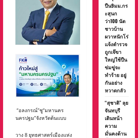
ปืน9มม.กร
ะสุนก
ว่า100 นัด
ชาวบ้าน
ผวาหนักโร่
แจ้งตำรวจ
ถูกเจ๊ขา
ใหญ่ใช้ปืน
ข่มขู่จะ
ทำร้าย อยู่
กันอย่าง
หวาดกลัว
“สุชาติ” ลุย
จันทบุรี
“อลงกรณ์”ชู“มหานคร
เดินหน้า
นครปฐม”จังหวัดต้นแบบ
ความ
มั่นคงด้าน
วาง 8 ยุทธศาสตร์เมืองแห่ง