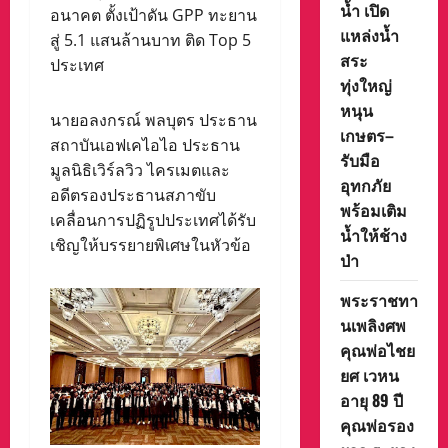
น้ำ เปิด
อนาคต ตั้งเป้าดัน GPP ทะยาน
แหล่งน้ำ
สู่ 5.1 แสนล้านบาท ติด Top 5
สระ
ประเทศ
ทุ่งใหญ่
หนุน
นายอลงกรณ์ พลบุตร ประธาน
เกษตร–
สถาบันเอฟเคไอไอ ประธาน
รับมือ
มูลนิธิเวิร์ลวิว ไครเมตและ
อุทกภัย
อดีตรองประธานสภาขับ
พร้อมเติม
เคลื่อนการปฏิรูปประเทศได้รับ
น้ำให้ช้าง
เชิญให้บรรยายพิเศษในหัวข้อ
ป่า
พระราชทา
นเพลิงศพ
คุณพ่อไชย
ยศ เวหน
อายุ 89 ปี
คุณพ่อรอง