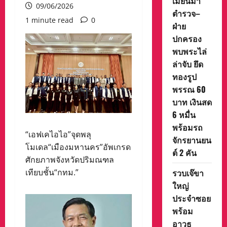
เมียนมา
09/06/2026
ตำรวจ–
1 minute read
0
ฝ่าย
ปกครอง
พบพระไล่
ล่าจับ ยึด
ทองรูป
พรรณ 60
บาท เงินสด
6 หมื่น
พร้อมรถ
“เอฟเคไอไอ”จุดพลุ
จักรยานยน
โมเดล“เมืองมหานคร”อัพเกรด
ต์ 2 คัน
ศักยภาพจังหวัดปริมณฑล
รวบเจ๊ขา
เทียบชั้น“กทม.”
ใหญ่
ประจำซอย
พร้อม
อาวุธ