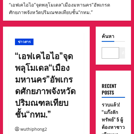
“เอฟเคไอไอ”จุดพลุโมเดล“เมืองมหานคร”อัพเกรด
ศักยภาพจังหวัดปริมณฑลเทียบชั้น“กทม.”
ค้นหา
ข่าวสาร
“เอฟเคไอไอ”จุด
ค้นหา
พลุโมเดล“เมือง
มหานคร”อัพเกร
RECENT
ดศักยภาพจังหวัด
POSTS
ปริมณฑลเทียบ
รวบแล้ว!
ชั้น“กทม.”
“แก๊งลัก
ทรัพย์” 5 ผู้
ต้องหาชาว
wuthiphong2