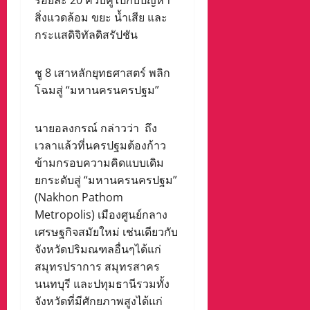
ร้อยละ 20 ควบคู่ไปกับปัญหา
สิ่งแวดล้อม ขยะ น้ำเสีย และ
กระแสดิจิทัลดิสรัปชัน
ชู 8 เสาหลักยุทธศาสตร์ พลิก
โฉมสู่ “มหานครนครปฐม”
นายอลงกรณ์ กล่าวว่า ถึง
เวลาแล้วที่นครปฐมต้องก้าว
ข้ามกรอบความคิดแบบเดิม
ยกระดับสู่ “มหานครนครปฐม”
(Nakhon Pathom
Metropolis) เมืองศูนย์กลาง
เศรษฐกิจสมัยใหม่ เช่นเดียวกับ
จังหวัดปริมณฑลอื่นๆได้แก่
สมุทรปราการ สมุทรสาคร
นนทบุรี และปทุมธานีรวมทั้ง
จังหวัดที่มีศักยภาพสูงได้แก่