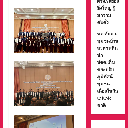
ผวจ.ระยอง
ยิ่งใหญ่ ผู้
มาร่วม
คับคั่ง
ทต.ทับมา-
ชุมชนบ้าน
สะพานหิน
นำ
ปชช.เก็บ
ขยะปรับ
ภูมิทัศน์
ชุมชน
เนื่องในวัน
แม่แห่ง
ชาติ