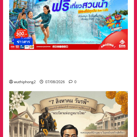
ข่าวสาร
เทศกาล “วันแม่” เที่ยวสวนน้ำ ฟรี!! ที่สยามอะเมซิ่ง
พาร์ด สำหรับผู้ได้รับสิทธิ์ “ไทยช่วยไทยพลัส” และ
ผู้ถือ “บัตรสวัสดิการแห่งรัฐ”
wuthiphong2
07/08/2026
0