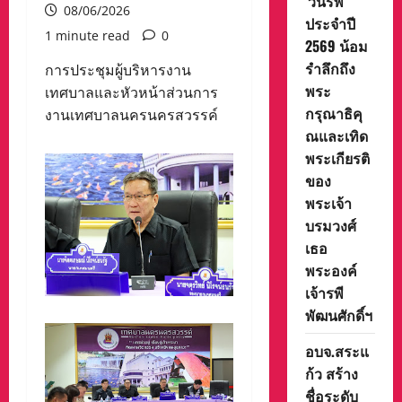
‘วันรพี’
08/06/2026
ประจำปี
1 minute read
0
2569 น้อม
รำลึกถึง
การประชุมผู้บริหารงาน
พระ
เทศบาลและหัวหน้าส่วนการ
กรุณาธิคุ
งานเทศบาลนครนครสวรรค์
ณและเทิด
พระเกียรติ
ของ
พระเจ้า
บรมวงศ์
เธอ
พระองค์
เจ้ารพี
พัฒนศักดิ์ฯ
อบจ.สระแ
ก้ว สร้าง
ชื่อระดับ