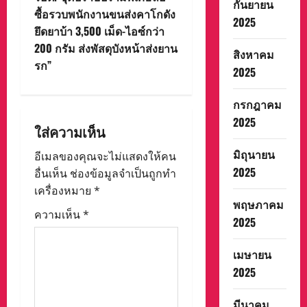
กันยายน
n
ซื้อรวบพนักงานขนส่งคาโกดัง
2025
ยึดยาบ้า 3,500 เม็ด-ไอซ์กว่า
a
200 กรัม ส่งพัสดุบังหน้าส่งยาน
สิงหาคม
v
รก”
2025
i
กรกฎาคม
g
2025
ใส่ความเห็น
a
มิถุนายน
อีเมลของคุณจะไม่แสดงให้คน
2025
อื่นเห็น
ช่องข้อมูลจำเป็นถูกทำ
t
เครื่องหมาย
*
พฤษภาคม
i
ความเห็น
*
2025
o
เมษายน
n
2025
มีนาคม