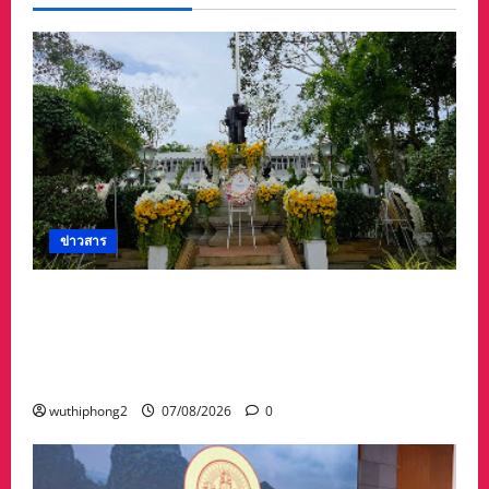
ข่าวสาร
ศาลจังหวัดระยอง วางพวงมาลา เนื่องใน ‘วันรพี’
ประจำปี 2569 น้อมรำลึกถึงพระกรุณาธิคุณและ
เทิดพระเกียรติของพระเจ้าบรมวงศ์เธอ พระองค์
เจ้ารพีพัฒนศักดิ์ฯ
wuthiphong2
07/08/2026
0