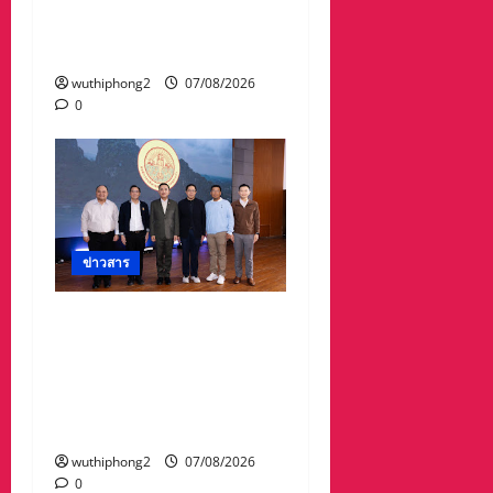
วงศ์เธอ พระองค์เจ้ารพี
พัฒนศักดิ์ฯ
wuthiphong2
07/08/2026
0
ข่าวสาร
อบจ.สระแก้ว สร้างชื่อ
ระดับประเทศ คว้ารางวัลที่
2 ประเภทโดดเด่น
อปท.ขนาดใหญ่ รับเงิน
รางวัล 3 ล้านบาท
wuthiphong2
07/08/2026
0