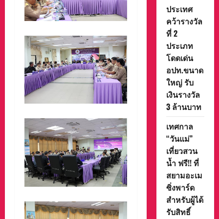
ประเทศ
คว้ารางวัล
ที่ 2
ประเภท
โดดเด่น
อปท.ขนาด
ใหญ่ รับ
เงินรางวัล
3 ล้านบาท
เทศกาล
“วันแม่”
เที่ยวสวน
น้ำ ฟรี!! ที่
สยามอะเม
ซิ่งพาร์ด
สำหรับผู้ได้
รับสิทธิ์