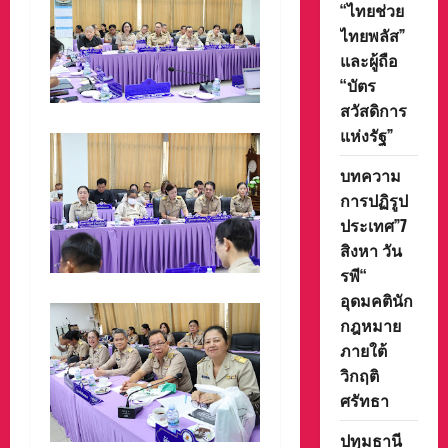
“ไทยช่วย
ไทยพลัส”
และผู้ถือ
“บัตร
สวัสดิการ
แห่งรัฐ”
บทความ
การปฏิรูป
ประเทศ”7
สิงหา วัน
รพี“
อุดมคตินัก
กฎหมาย
ภายใต้
วิกฤติ
ศรัทธา
ปทุมธานี