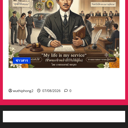
ข่าวสาร
บทความการปฏิรูปประเทศ”7 สิงหา วันรพี“ อุดมคติ
นักกฎหมายภายใต้วิกฤติศรัทธา
wuthiphong2
07/08/2026
0