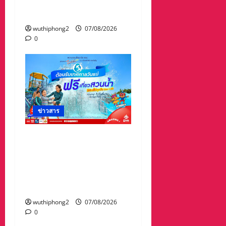
อปท.ขนาดใหญ่ รับเงิน
รางวัล 3 ล้านบาท
wuthiphong2
07/08/2026
0
ข่าวสาร
เทศกาล “วันแม่” เที่ยวสวน
น้ำ ฟรี!! ที่สยามอะเมซิ่ง
พาร์ด สำหรับผู้ได้รับสิทธิ์
“ไทยช่วยไทยพลัส” และผู้
ถือ “บัตรสวัสดิการแห่งรัฐ”
wuthiphong2
07/08/2026
0