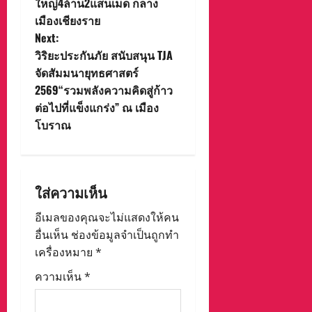
ใหญ่4ล้าน2แสนเม็ด กลาง
s
เมืองเชียงราย
t
Next:
วิริยะประกันภัย สนับสนุน TJA
n
จัดสัมมนายุทธศาสตร์
2569“รวมพลังความคิดสู่ก้าว
a
ต่อไปที่แข็งแกร่ง” ณ เมือง
v
โบราณ
i
g
ใส่ความเห็น
a
อีเมลของคุณจะไม่แสดงให้คน
อื่นเห็น
ช่องข้อมูลจำเป็นถูกทำ
t
เครื่องหมาย
*
i
ความเห็น
*
o