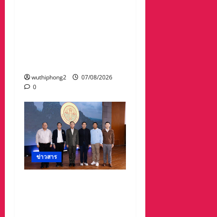
มาลา เนื่องใน ‘วันรพี’
ประจำปี 2569 น้อมรำลึกถึง
พระกรุณาธิคุณและเทิด
พระเกียรติของพระเจ้าบรม
วงศ์เธอ พระองค์เจ้ารพี
พัฒนศักดิ์ฯ
wuthiphong2
07/08/2026
0
ข่าวสาร
อบจ.สระแก้ว สร้างชื่อ
ระดับประเทศ คว้ารางวัลที่
2 ประเภทโดดเด่น