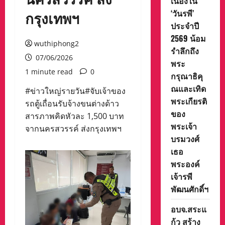
เนื่องใน
‘วันรพี’
กรุงเทพฯ
ประจำปี
2569 น้อม
wuthiphong2
รำลึกถึง
07/06/2026
พระ
1 minute read
0
กรุณาธิคุ
ณและเทิด
#ข่าวใหญ่รายวัน#จับเจ้าของ
พระเกียรติ
รถตู้เถื่อนรับจ้างขนต่างด้าว
ของ
สารภาพคิดหัวละ 1,500 บาท
พระเจ้า
จากนครสวรรค์ ส่งกรุงเทพฯ
บรมวงศ์
เธอ
พระองค์
เจ้ารพี
พัฒนศักดิ์ฯ
อบจ.สระแ
ก้ว สร้าง