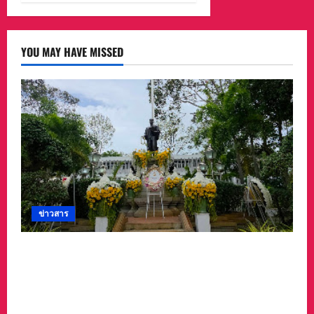
YOU MAY HAVE MISSED
ข่าวสาร
ศาลจังหวัดระยอง วางพวงมาลา เนื่องใน ‘วันรพี’
ประจำปี 2569 น้อมรำลึกถึงพระกรุณาธิคุณและ
เทิดพระเกียรติของพระเจ้าบรมวงศ์เธอ พระองค์
เจ้ารพีพัฒนศักดิ์ฯ