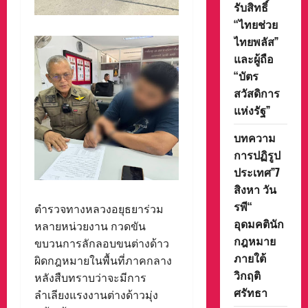
รับสิทธิ์
“ไทยช่วย
ไทยพลัส”
และผู้ถือ
“บัตร
สวัสดิการ
แห่งรัฐ”
บทความ
การปฏิรูป
ประเทศ”7
สิงหา วัน
รพี“
ตำรวจทางหลวงอยุธยาร่วม
อุดมคตินัก
หลายหน่วยงาน กวดขัน
กฎหมาย
ขบวนการลักลอบขนต่างด้าว
ภายใต้
ผิดกฎหมายในพื้นที่ภาคกลาง
วิกฤติ
หลังสืบทราบว่าจะมีการ
ศรัทธา
ลำเลียงแรงงานต่างด้าวมุ่ง