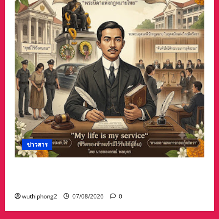
ข่าวสาร
บทความการปฏิรูปประเทศ”7 สิงหา วันรพี“ อุดมคติ
นักกฎหมายภายใต้วิกฤติศรัทธา
wuthiphong2
07/08/2026
0