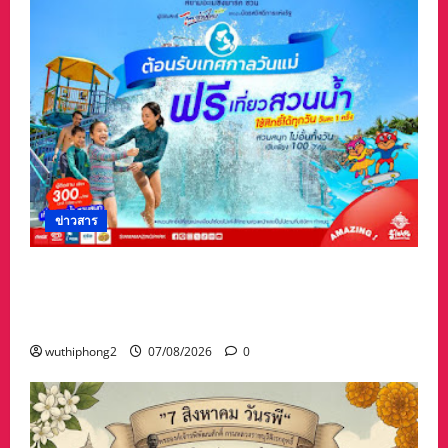
ข่าวสาร
เทศกาล “วันแม่” เที่ยวสวนน้ำ ฟรี!! ที่สยามอะเมซิ่ง
พาร์ด สำหรับผู้ได้รับสิทธิ์ “ไทยช่วยไทยพลัส” และ
ผู้ถือ “บัตรสวัสดิการแห่งรัฐ”
wuthiphong2
07/08/2026
0