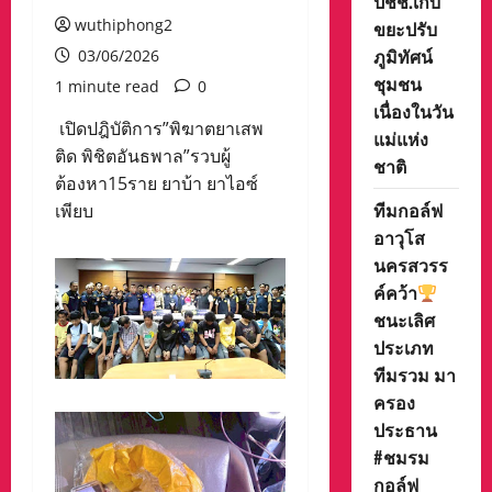
ปชช.เก็บ
wuthiphong2
ขยะปรับ
ภูมิทัศน์
03/06/2026
ชุมชน
1 minute read
0
เนื่องในวัน
เปิดปฎิบัติการ”พิฆาตยาเสพ
แม่แห่ง
ติด พิชิตอันธพาล”รวบผู้
ชาติ
ต้องหา15ราย ยาบ้า ยาไอซ์
ทีมกอล์ฟ
เพียบ
อาวุโส
นครสวรร
ค์คว้า
ชนะเลิศ
ประเภท
ทีมรวม มา
ครอง
ประธาน
#ชมรม
กอล์ฟ