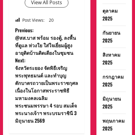
View All Posts
ตุลาคม
2025
Post Views:
20
P
Previous:
กันยายน
@สส.บาส พร้อม รองตู้, ลงพื้น
2025
o
ที่ดูแล ห่วงใย ใส่ใจเยี่ยมผู้สูง
อายุติดบ้านติดเตียงในชุมชน
s
สิงหาคม
Next:
2025
t
จังหวัดระยอง จัดพิธีเจริญ
พระพุทธมนต์ และทำบุญ
กรกฎาคม
n
ตักบาตรถวายเป็นพระราชกุศล
2025
เนื่องในโอกาสพระราชพิธี
a
มหามงคลเฉลิม
มิถุนายน
v
พระชนมพรรษา 4 รอบ สมเด็จ
2025
พระนางเจ้าฯ พระบรมราชินี 3
i
มิถุนายน 2569
พฤษภาคม
2025
g