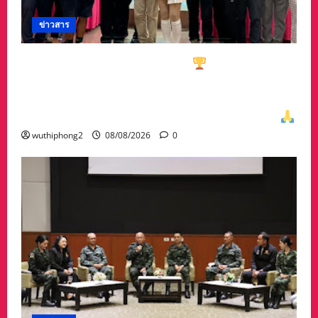
ข่าวสาร
ทีมกอล์ฟอาวุโสนครสวรรค์คว้า
ชนะเลิศประเภท
ทีมรวม มาครอง ประธาน #ชมรมกอล์ฟอาวุโส
นครสวรรค์ เกศรา อ่อนสอาด นำทีมรับถ้วยจาก
ท่าน พล.ต.อภิเดช ผลทวี ผบ มณฑลทหารบกที่31
wuthiphong2
08/08/2026
0