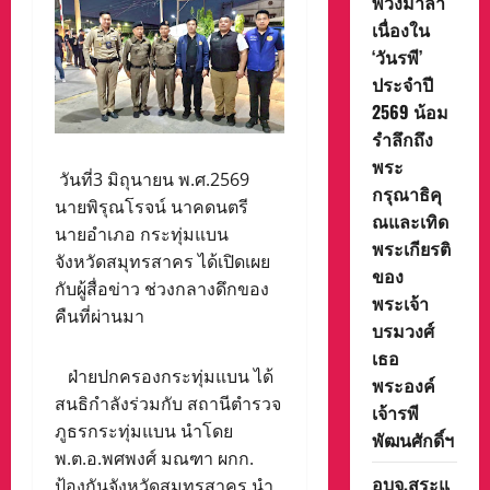
พวงมาลา
เนื่องใน
‘วันรพี’
ประจำปี
2569 น้อม
รำลึกถึง
พระ
วันที่3 มิถุนายน พ.ศ.2569
กรุณาธิคุ
นายพิรุณโรจน์ นาคดนตรี
ณและเทิด
นายอำเภอ กระทุ่มแบน
พระเกียรติ
จังหวัดสมุทรสาคร ได้เปิดเผย
ของ
กับผู้สื่อข่าว ช่วงกลางดึกของ
พระเจ้า
คืนที่ผ่านมา
บรมวงศ์
เธอ
ฝ่ายปกครองกระทุ่มแบน ได้
พระองค์
สนธิกำลังร่วมกับ สถานีตำรวจ
เจ้ารพี
ภูธรกระทุ่มแบน นำโดย
พัฒนศักดิ์ฯ
พ.ต.อ.พศพงศ์ มณฑา ผกก.
อบจ.สระแ
ป้องกันจังหวัดสมุทรสาคร นำ