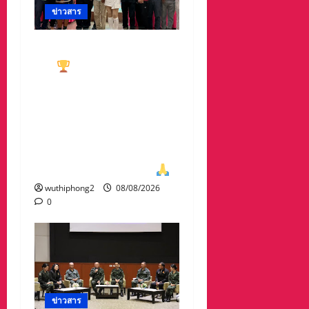
ข่าวสาร
ทีมกอล์ฟอาวุโสนครสวรรค์
คว้า
ชนะเลิศประเภท ทีม
รวม มาครอง ประธาน
#ชมรมกอล์ฟอาวุโส
นครสวรรค์ เกศรา อ่อน
สอาด นำทีมรับถ้วยจาก
ท่าน พล.ต.อภิเดช ผลทวี
ผบ มณฑลทหารบกที่31
wuthiphong2
08/08/2026
0
ข่าวสาร