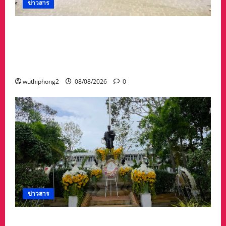
ข่าวสาร
ดร.กัลยาณี ร่วม กองทัพภาคที่ 2 “ร่วมคิด ร่วม
สื่อสาร ประสานพลังเพื่อความมั่นคงชายแดน” เผย
แพร่ข้อมูลที่ถูกต้อง สร้างความเชื่อมั่นให้ประชาชน
ได้ร่วมกันช่วยชาติมั่นคง
wuthiphong2
08/08/2026
0
ข่าวสาร
ศาลจังหวัดระยอง วางพวงมาลา เนื่องใน ‘วันรพี’