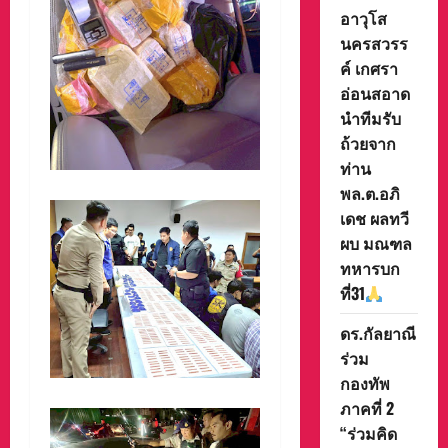
อาวุโส
นครสวรร
ค์ เกศรา
อ่อนสอาด
นำทีมรับ
ถ้วยจาก
ท่าน
พล.ต.อภิ
เดช ผลทวี
ผบ มณฑล
ทหารบก
ที่31
ดร.กัลยาณี
ร่วม
กองทัพ
ภาคที่ 2
“ร่วมคิด