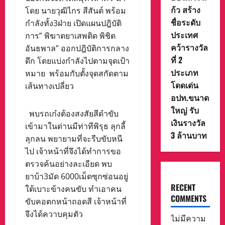
ก้ว สร้าง
โดย นายวุฒิไกร สีสันต์ พร้อม
ชื่อระดับ
กำลังทั้ง3ฝ่าย เปิดแผนปฎิบัติ
ประเทศ
การ” พิฆาตยาเสพติด พิชิต
คว้ารางวัล
อันธพาล” ออกปฎิบัติการกลาง
ที่ 2
ดึก โดยแบ่งกำลังไปตามจุดเป้า
ประเภท
หมาย พร้อมกับตั้งจุดสกัดตาม
โดดเด่น
เส้นทางเปลี่ยว
อปท.ขนาด
ใหญ่ รับ
พบรถเก๋งต้องสงสัยสีดำขับ
เงินรางวัล
เข้ามาในด่านมีท่าทีพิรุธ ลุกลี้
3 ล้านบาท
ลุกลน พยายามที่จะรีบขับหนี
ไป เจ้าหน้าที่จึงได้ทำการขอ
ตรวจค้นอย่างละเอียด พบ
ยาบ้า3มัด 6000เม็ดซุกซ่อนอยู่
RECENT
ใต้เบาะข้างคนขับ ทำเอาคน
COMMENTS
ขับคอตกหน้าถอดสี เจ้าหน้าที่
จึงได้ควาบคุมตัว
ไม่มีความ