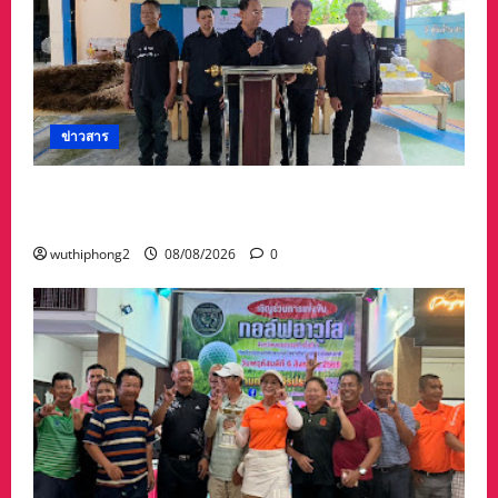
ข่าวสาร
ทต.ทับมา-ชุมชนบ้านสะพานหิน นำ ปชช.เก็บขยะ
ปรับภูมิทัศน์ชุมชน เนื่องในวันแม่แห่งชาติ
wuthiphong2
08/08/2026
0