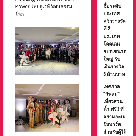
ชื่อระดับ
Power ไทยสู่เวทีวัฒนธรรม
ประเทศ
โลก
คว้ารางวัล
ที่ 2
ประเภท
โดดเด่น
อปท.ขนาด
ใหญ่ รับ
เงินรางวัล
3 ล้านบาท
เทศกาล
“วันแม่”
เที่ยวสวน
น้ำ ฟรี!! ที่
สยามอะเม
ซิ่งพาร์ด
สำหรับผู้ได้