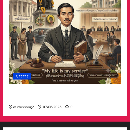
ข่าวสาร
บทความการปฏิรูปประเทศ”7 สิงหา วันรพี“ อุดมคติ
นักกฎหมายภายใต้วิกฤติศรัทธา
wuthiphong2
07/08/2026
0