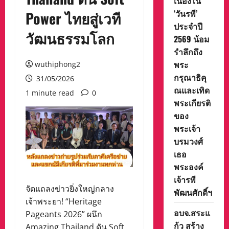
เนื่องใน
‘วันรพี’
Power ไทยสู่เวที
ประจำปี
วัฒนธรรมโลก
2569 น้อม
รำลึกถึง
พระ
wuthiphong2
กรุณาธิคุ
31/05/2026
ณและเทิด
1 minute read
0
พระเกียรติ
ของ
พระเจ้า
บรมวงศ์
เธอ
พระองค์
เจ้ารพี
จัดแถลงข่าวยิ่งใหญ่กลาง
พัฒนศักดิ์ฯ
เจ้าพระยา! “Heritage
อบจ.สระแ
Pageants 2026” ผนึก
ก้ว สร้าง
Amazing Thailand ดัน Soft