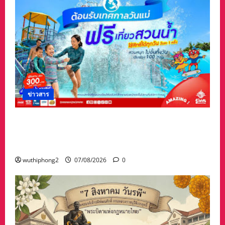
ข่าวสาร
เทศกาล “วันแม่” เที่ยวสวนน้ำ ฟรี!! ที่สยามอะเมซิ่ง
พาร์ด สำหรับผู้ได้รับสิทธิ์ “ไทยช่วยไทยพลัส” และ
ผู้ถือ “บัตรสวัสดิการแห่งรัฐ”
wuthiphong2
07/08/2026
0