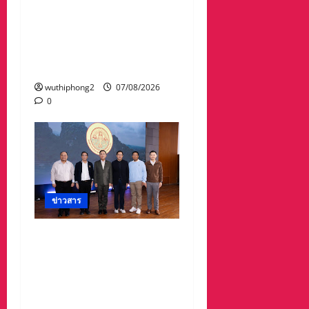
พระกรุณาธิคุณและเทิด
พระเกียรติของพระเจ้าบรม
วงศ์เธอ พระองค์เจ้ารพี
พัฒนศักดิ์ฯ
wuthiphong2
07/08/2026
0
ข่าวสาร
อบจ.สระแก้ว สร้างชื่อ
ระดับประเทศ คว้ารางวัลที่
2 ประเภทโดดเด่น
อปท.ขนาดใหญ่ รับเงิน
รางวัล 3 ล้านบาท