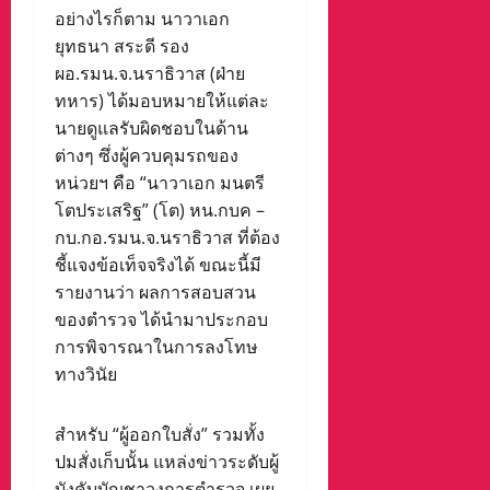
อย่างไรก็ตาม นาวาเอก
ยุทธนา สระดี รอง
ผอ.รมน.จ.นราธิวาส (ฝ่าย
ทหาร) ได้มอบหมายให้แต่ละ
นายดูแลรับผิดชอบในด้าน
ต่างๆ ซึ่งผู้ควบคุมรถของ
หน่วยฯ คือ “นาวาเอก มนตรี
โตประเสริฐ” (โต) หน.กบค –
กบ.กอ.รมน.จ.นราธิวาส ที่ต้อง
ชี้แจงข้อเท็จจริงได้ ขณะนี้มี
รายงานว่า ผลการสอบสวน
ของตำรวจ ได้นำมาประกอบ
การพิจารณาในการลงโทษ
ทางวินัย
สำหรับ “ผู้ออกใบสั่ง” รวมทั้ง
ปมสั่งเก็บนั้น แหล่งข่าวระดับผู้
บังคับบัญชาวงการตำรวจ เผย