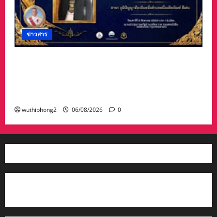
ข่าวสาร
#ฝนซาฟ้าใส !!#น้าเน็ท_พีรนัยบอสใหญ่_ผลิตภัณฑ์
#เด็กเทพพลัดถิ่น” #เข้ารับรางวัลมงคลแห่งแผ่นดิน
สาขาภูมิปัญญาท้องถิ่นหนึ่งตำบลหนึ่งผลิตภัณฑ์ดี
เด่น
wuthiphong2
06/08/2026
0