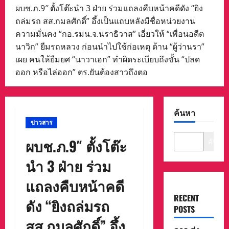
ผบช.ภ.9″ ตั้งโต๊ะนำ 3 ฝ่าย ร่วมแถลงคืบหน้าคดีดัง “ยิง
ถล่มรถ สส.กมลศักดิ์” อึ้งเป็นแถบหลังมีชื่อหน่วยงาน
ความมั่นคง “กอ.รมน.จ.นราธิวาส” เอี่ยวให้ “เพื่อนอดีต
นาวิก” ยืมรถหลวง ก่อนนำไปใช้ก่อเหตุ ด้าน “ผู้ว่านรา”
เผย คนให้ยืมยศ “นาวาเอก” ทำผิดระเบียบถึงขั้น “ปลด
ออก หรือไล่ออก” ตร.ยันต้องสาวถึงตอ
ค้นหา
ข่าวสาร
ผบช.ภ.9″ ตั้งโต๊ะ
ค้นหา
นำ 3 ฝ่าย ร่วม
แถลงคืบหน้าคดี
RECENT
ดัง “ยิงถล่มรถ
POSTS
สส.กมลศักดิ์” อึ้ง