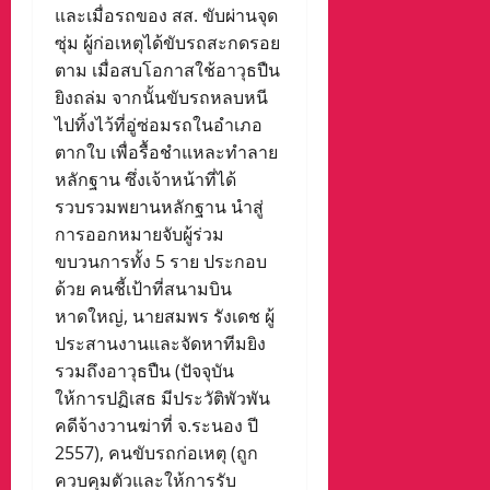
และเมื่อรถของ สส. ขับผ่านจุด
ซุ่ม ผู้ก่อเหตุได้ขับรถสะกดรอย
ตาม เมื่อสบโอกาสใช้อาวุธปืน
ยิงถล่ม จากนั้นขับรถหลบหนี
ไปทิ้งไว้ที่อู่ซ่อมรถในอำเภอ
ตากใบ เพื่อรื้อชำแหละทำลาย
หลักฐาน ซึ่งเจ้าหน้าที่ได้
รวบรวมพยานหลักฐาน นำสู่
การออกหมายจับผู้ร่วม
ขบวนการทั้ง 5 ราย ประกอบ
ด้วย คนชี้เป้าที่สนามบิน
หาดใหญ่, นายสมพร รังเดช ผู้
ประสานงานและจัดหาทีมยิง
รวมถึงอาวุธปืน (ปัจจุบัน
ให้การปฏิเสธ มีประวัติพัวพัน
คดีจ้างวานฆ่าที่ จ.ระนอง ปี
2557), คนขับรถก่อเหตุ (ถูก
ควบคุมตัวและให้การรับ