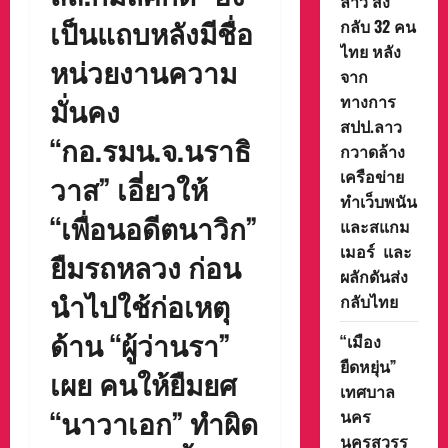
ลาว ส่ง
เป็นแถบหลังมีชื่อ
กลับ 32 คน
ไทย หลัง
หน่วยงานความ
จาก
ทางการ
มั่นคง
สปป.ลาว
“กอ.รมน.จ.นราธิ
กวาดล้าง
เครือข่าย
วาส” เอี่ยวให้
ทำเว็บพนัน
“เพื่อนอดีตนาวิก”
และสแกม
เมอร์ และ
ยืมรถหลวง ก่อน
ผลักดันส่ง
นำไปใช้ก่อเหตุ
กลับไทย
ด้าน “ผู้ว่านรา”
“เมือง
ยืดหยุ่น”
เผย คนให้ยืมยศ
เทศบาล
“นาวาเอก” ทำผิด
นคร
นครสวรร