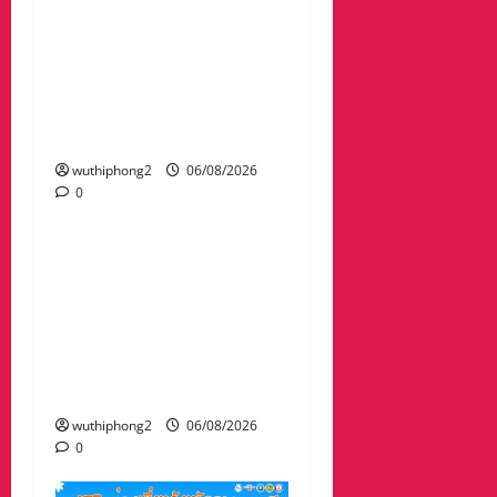
ลาว ส่งกลับ 32 คนไทย
หลังจากทางการ สปป.ลาว
กวาดล้างเครือข่ายทำเว็บ
พนัน และสแกมเมอร์ และ
ผลักดันส่งกลับไทย
wuthiphong2
06/08/2026
0
ข่าวสาร
“เมืองยืดหยุ่น” เทศบาล
นครนครสวรรค์ หารือ ทุก
ภาคส่วน : แนวทางรับมือ
ความเสี่ยงภัยพิบัติ ผลกระ
ทบเปลี่ยนแปลงภูมิอากาศ
อย่างมั่นคงยั่งยืน
wuthiphong2
06/08/2026
0