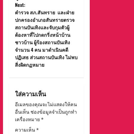
s
Next:
t
ตำรวจ สภ.สันทราย และฝ่าย
ปกครองอำเภอสันทรายตรวจ
n
สถานบันเทิงและจับกุมตัวผู้
ต้องหาที่ไปกดกริ่งหน้าบ้าน
a
ชาวบ้าน ผู้ร้องสถานบันเทิง
v
จำนวน 4 คน มาดำเนินคดี
ปฏิเสธ ส่วนสถานบันเทิง ไม่พบ
i
สิ่งผิดกฏหมาย
g
a
ใส่ความเห็น
t
อีเมลของคุณจะไม่แสดงให้คน
i
อื่นเห็น
ช่องข้อมูลจำเป็นถูกทำ
เครื่องหมาย
*
o
ความเห็น
*