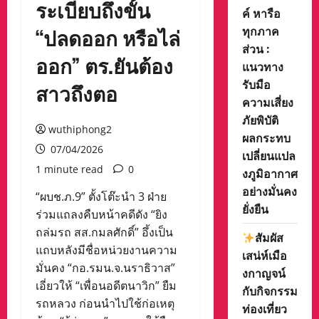
ระเบียบถึงขั้น
ค์ หารือ
ทุกภาค
“ปลดออก หรือไล่
ส่วน :
ออก” ตร.ยันต้อง
แนวทาง
รับมือ
สาวถึงตอ
ความเสี่ยง
ภัยพิบัติ
wuthiphong2
ผลกระทบ
07/04/2026
เปลี่ยนแปล
1 minute read
0
งภูมิอากาศ
อย่างมั่นคง
“ผบช.ภ.9” ตั้งโต๊ะนำ 3 ฝ่าย
ยั่งยืน
ร่วมแถลงคืบหน้าคดีดัง “ยิง
ถล่มรถ สส.กมลศักดิ์” อึ้งเป็น
สัมผัส
แถบหลังมีชื่อหน่วยงานความ
เสน่ห์เมือ
มั่นคง “กอ.รมน.จ.นราธิวาส”
งกาญจน์
เอี่ยวให้ “เพื่อนอดีตนาวิก” ยืม
กับกิจกรรม
รถหลวง ก่อนนำไปใช้ก่อเหตุ
ท่องเที่ยว