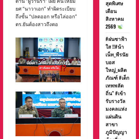
ด้าน “ผู้ว่านรา” เผย คนให้ยืม
สุดพิเศษ
ยศ “นาวาเอก” ทำผิดระเบียบ
เดือน
ถึงขั้น “ปลดออก หรือไล่ออก”
สิงหาคม
ตร.ยันต้องสาวถึงตอ
2569
#ฝนซาฟ้า
ใส !!#น้า
เน็ท_พีรนัย
บอส
ใหญ่_ผลิต
ภัณฑ์ #เด็ก
เทพพลัด
ถิ่น” #เข้า
รับรางวัล
มงคลแห่ง
แผ่นดิน
สาขา
ภูมิปัญญา