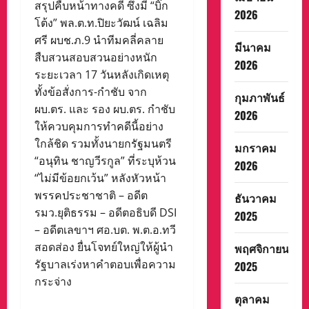
สรุปคืบหน้าทางคดี ซึ่งมี “บิ๊ก
2026
โต้ง” พล.ต.ท.ปิยะวัฒน์ เฉลิม
ศรี ผบช.ภ.9 นำทีมคลี่คลาย
มีนาคม
สืบสวนสอบสวนอย่างหนัก
2026
ระยะเวลา 17 วันหลังเกิดเหตุ
ทั้งข้อสั่งการ-กำชับ จาก
กุมภาพันธ์
ผบ.ตร. และ รอง ผบ.ตร. กำชับ
2026
ให้ควบคุมการทำคดีนี้อย่าง
ใกล้ชิด รวมทั้งนายกรัฐมนตรี
มกราคม
“อนุทิน ชาญวีรกูล” ที่ระบุห้วน
2026
“ไม่มีข้อยกเว้น” หลังหัวหน้า
พรรคประชาชาติ – อดีต
ธันวาคม
รมว.ยุติธรรม – อดีตอธิบดี DSI
2025
– อดีตเลขาฯ ศอ.บต. พ.ต.อ.ทวี
สอดส่อง ยื่นโจทย์ใหญ่ให้ผู้นำ
พฤศจิกายน
รัฐบาลเร่งหาคำตอบเพื่อความ
2025
กระจ่าง
ตุลาคม