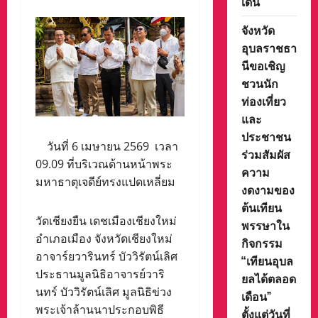
เด่น
จังหวัด
อุบลราชธา
นีขอเชิญ
ชวนนัก
ท่องเที่ยว
และ
ประชาชน
วันที่ 6 เมษายน 2569 เวลา
ร่วมสัมผัส
09.09 ที่บริเวณด้านหน้าพระ
ความ
มหาธาตุเจดีย์ทรงแปดเหลี่ยม
งดงามของ
ต้นเทียน
วัดเชียงยืน เดชเมืองเชียงใหม่
พรรษาใน
อำเภอเมือง จังหวัดเชียงใหม่
กิจกรรม
อาจาร์ยวารินทร์ บัววิรัตน์เลิศ
“เทียนอุบล
ประธานมูลนิธิอาจารย์วาริ
ยลได้ตลอด
นทร์ บัววิรัตน์เลิศ มูลนิธิข่วง
เดือน”
พระเจ้าล้านนาประกอบพิธี
ตั้งแต่วันที่