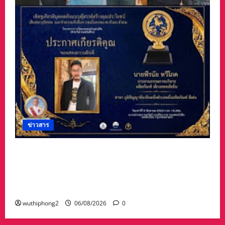
ข่าวสาร
#ฝนซาฟ้าใส !!#น้าเน็ท_พีรนัยบอสใหญ่_ผลิตภัณฑ์
#เด็กเทพพลัดถิ่น” #เข้ารับรางวัลมงคลแห่งแผ่นดิน
สาขาภูมิปัญญาท้องถิ่นหนึ่งตำบลหนึ่งผลิตภัณฑ์ดี
เด่น
wuthiphong2
06/08/2026
0