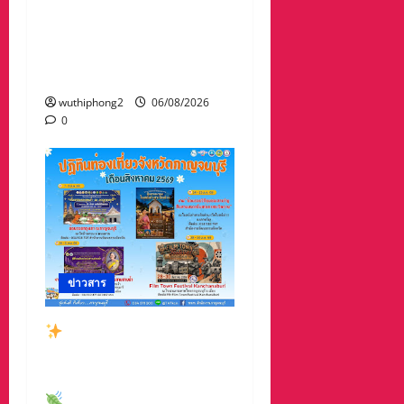
ภาคส่วน : แนวทางรับมือ
ความเสี่ยงภัยพิบัติ ผลกระ
ทบเปลี่ยนแปลงภูมิอากาศ
อย่างมั่นคงยั่งยืน
wuthiphong2
06/08/2026
0
ข่าวสาร
สัมผัสเสน่ห์เมืองกาญจน์
กับกิจกรรมท่องเที่ยวสุด
พิเศษเดือนสิงหาคม 2569