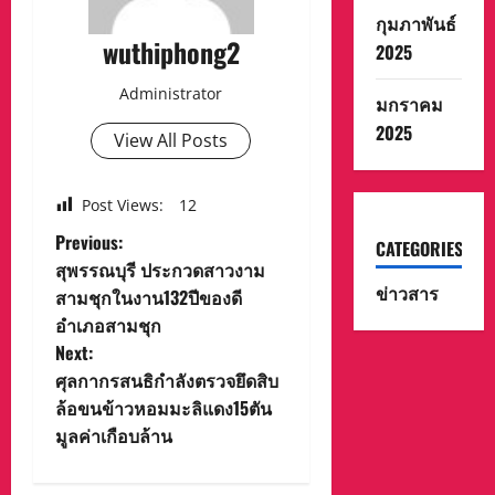
กุมภาพันธ์
wuthiphong2
2025
Administrator
มกราคม
2025
View All Posts
Post Views:
12
P
Previous:
CATEGORIES
สุพรรณบุรี ประกวดสาวงาม
o
ข่าวสาร
สามชุกในงาน132ปีของดี
อำเภอสามชุก
s
Next:
t
ศุลกากรสนธิกำลังตรวจยึดสิบ
ล้อขนข้าวหอมมะลิแดง15ตัน
n
มูลค่าเกือบล้าน
a