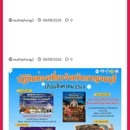
กวาดล้างเครือข่ายทำเว็บพนัน และสแกมเมอร์
และผลักดันส่งกลับไทย
wuthiphong2
06/08/2026
0
ข่าวสาร
“เมืองยืดหยุ่น” เทศบาลนครนครสวรรค์ หารือ ทุก
ภาคส่วน : แนวทางรับมือความเสี่ยงภัยพิบัติ ผลกระ
ทบเปลี่ยนแปลงภูมิอากาศ อย่างมั่นคงยั่งยืน
wuthiphong2
06/08/2026
0