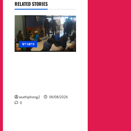
RELATED STORIES
ข่าวสาร
ลาว ส่งกลับ 32 คนไทย
หลังจากทางการ สปป.ลาว
กวาดล้างเครือข่ายทำเว็บ
พนัน และสแกมเมอร์ และ
ผลักดันส่งกลับไทย
wuthiphong2
06/08/2026
0
ข่าวสาร
“เมืองยืดหยุ่น” เทศบาล
นครนครสวรรค์ หารือ ทุก