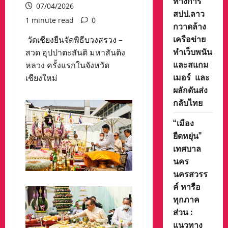
ทางการ
07/04/2026
สปป.ลาว
1 minute read
0
กวาดล้าง
เครือข่าย
วัดเชียงยืนจัดพิธีบวงสรวง –
ทำเว็บพนัน
สวด อุปปาตะสันติ มหาสันติง
และสแกม
หลวง ครั้งแรกในจังหวัด
เมอร์ และ
เชียงใหม่
ผลักดันส่ง
กลับไทย
“เมือง
ยืดหยุ่น”
เทศบาล
นคร
นครสวรร
ค์ หารือ
ทุกภาค
ส่วน :
แนวทาง