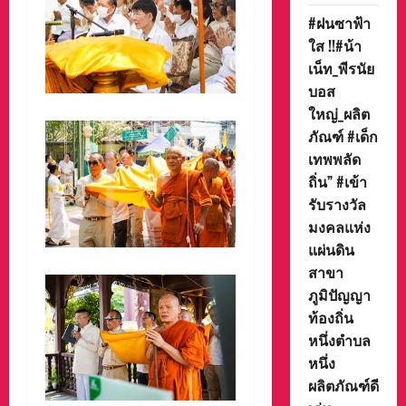
#ฝนซาฟ้า
ใส !!#น้า
เน็ท_พีรนัย
บอส
ใหญ่_ผลิต
ภัณฑ์ #เด็ก
เทพพลัด
ถิ่น” #เข้า
รับรางวัล
มงคลแห่ง
แผ่นดิน
สาขา
ภูมิปัญญา
ท้องถิ่น
หนึ่งตำบล
หนึ่ง
ผลิตภัณฑ์ดี