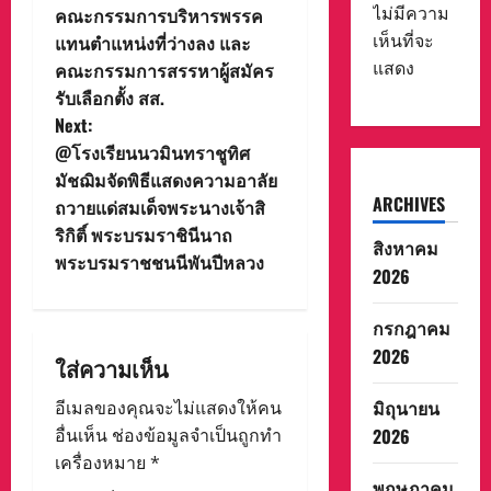
ไม่มีความ
คณะกรรมการบริหารพรรค
n
เห็นที่จะ
แทนตำแหน่งที่ว่างลง และ
แสดง
คณะกรรมการสรรหาผู้สมัคร
a
รับเลือกตั้ง สส.
v
Next:
@โรงเรียนนวมินทราชูทิศ
i
มัชฌิมจัดพิธีแสดงความอาลัย
ARCHIVES
ถวายแด่สมเด็จพระนางเจ้าสิ
g
ริกิติ์ พระบรมราชินีนาถ
สิงหาคม
a
พระบรมราชชนนีพันปีหลวง
2026
t
กรกฎาคม
i
2026
ใส่ความเห็น
o
มิถุนายน
อีเมลของคุณจะไม่แสดงให้คน
2026
อื่นเห็น
ช่องข้อมูลจำเป็นถูกทำ
n
เครื่องหมาย
*
พฤษภาคม