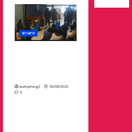
ข่าวสาร
ลาว ส่งกลับ 32 คนไทย
หลังจากทางการ สปป.ลาว
กวาดล้างเครือข่ายทำเว็บ
พนัน และสแกมเมอร์ และ
ผลักดันส่งกลับไทย
wuthiphong2
06/08/2026
0
ข่าวสาร
“เมืองยืดหยุ่น” เทศบาล
นครนครสวรรค์ หารือ ทุก
ภาคส่วน : แนวทางรับมือ
ความเสี่ยงภัยพิบัติ ผลกระ