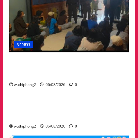
ข่าวสาร
ลาว ส่งกลับ 32 คนไทย หลังจากทางการ สปป.ลาว
กวาดล้างเครือข่ายทำเว็บพนัน และสแกมเมอร์
และผลักดันส่งกลับไทย
wuthiphong2
06/08/2026
0
ข่าวสาร
“เมืองยืดหยุ่น” เทศบาลนครนครสวรรค์ หารือ ทุก
ภาคส่วน : แนวทางรับมือความเสี่ยงภัยพิบัติ ผลกระ
ทบเปลี่ยนแปลงภูมิอากาศ อย่างมั่นคงยั่งยืน
wuthiphong2
06/08/2026
0