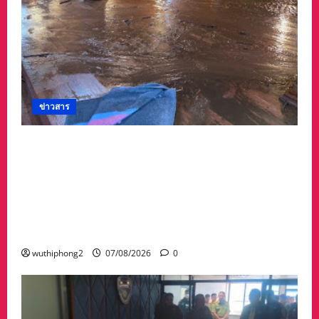
ข่าวสาร
#ด่วนเกิดฝนตกหนักเมื่อคืนที่ผ่านมาน้ำป่าพัดคอ
สะพานของตำบลห้วยผา วัดป่าถ้ำวัว น้ำท่วมกุฏิ
พระ รีบนำนักท่องเที่ยวออกจากพื้นที่เกรงความ
ปลอดภัยจากน้ำป่า เพราะถนนคอสะพานถูก
ตัดขาด จนถนนได้รับความเสียหายในวัดป่าถ้ำวัว
และถนน เส้น1095 แม่ฮ่องสอน เชียงใหม่
wuthiphong2
07/08/2026
0