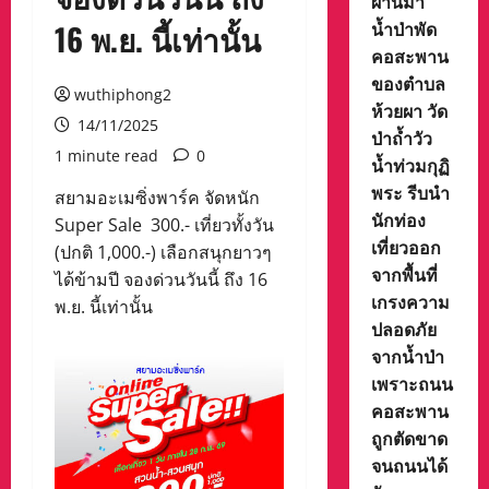
ผ่านมา
น้ำป่าพัด
16 พ.ย. นี้เท่านั้น
คอสะพาน
ของตำบล
wuthiphong2
ห้วยผา วัด
14/11/2025
ป่าถ้ำวัว
1 minute read
0
น้ำท่วมกุฏิ
พระ รีบนำ
สยามอะเมซิ่งพาร์ค จัดหนัก
นักท่อง
Super Sale 300.- เที่ยวทั้งวัน
เที่ยวออก
(ปกติ 1,000.-) เลือกสนุกยาวๆ
จากพื้นที่
ได้ข้ามปี จองด่วนวันนี้ ถึง 16
เกรงความ
พ.ย. นี้เท่านั้น
ปลอดภัย
จากน้ำป่า
เพราะถนน
คอสะพาน
ถูกตัดขาด
จนถนนได้