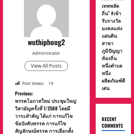
เทพพลัด
ถิ่น” #เข้า
รับรางวัล
มงคลแห่ง
แผ่นดิน
wuthiphong2
สาขา
ภูมิปัญญา
Administrator
ท้องถิ่น
หนึ่งตำบล
View All Posts
หนึ่ง
ผลิตภัณฑ์ดี
Post Views:
19
เด่น
P
Previous:
พรรคโอกาสใหม่ ประชุมใหญ่
o
วิสามัญครั้งที่ 1/2568 โดยมี
วาระสำคัญ ได้แก่ การแก้ไข
s
RECENT
ข้อบังคับพรรค การแก้ไข
COMMENTS
t
สัญลักษณ์พรรค การเลือกตั้ง