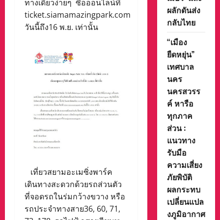
ทางเดียวง่ายๆ ซื้อออนไลน์ที่
ผลักดันส่ง
ticket.siamamazingpark.com
กลับไทย
วันนี้ถึง16 พ.ย. เท่านั้น
“เมือง
ยืดหยุ่น”
เทศบาล
นคร
นครสวรร
ค์ หารือ
ทุกภาค
ส่วน :
แนวทาง
รับมือ
ความเสี่ยง
เที่ยวสยามอะเมซิ่งพาร์ค
ภัยพิบัติ
เดินทางสะดวกด้วยรถส่วนตัว
ผลกระทบ
ที่จอดรถในร่มกว้างขวาง หรือ
เปลี่ยนแปล
รถประจำทางสาย36, 60, 71,
งภูมิอากาศ