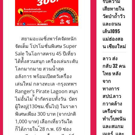
รับความ
เสียหายใน
วัดป่าถ้ำวัว
และถนน
เส้น1095
แม่ฮ่องสอ
สยามอะเมซิ่งพาร์คจัดหนัก
น เชียงใหม่
จัดเต็ม โปรโมชั่นพิเศษ Super
Sale ในโอกาสครบ 45 ปีเที่ยว
ลาว ส่ง
ได้ท้้ังสวนสนุก เครื่องเล่นระดับ
กลับ 32 คน
โลกมากมาย สวนน้ำสุด
ไทย หลัง
อลังการ พร้อมเปิดตวัเครื่อง
จาก
เล่นใหม่ กลางทะเล -กรุงเทพฯ
ทางการ
Ranger’s Pirate Lagoon สนุก
สปป.ลาว
ไม่อั้นไม่ ้ัจำกัดรอบทั้งวัน บัตร
กวาดล้าง
ผู้ใหญ่(130ซม.ขึ้นไป) ในราคา
เครือข่าย
พิเศษเพียง 300 บาท (จากปกติ
ทำเว็บพนัน
1,000 บาท) เลือกเที่ยววันใด
และสแกม
ก็ได้ภายใน ้28 ก.พ. 69 ช่อง
เมอร์ และ