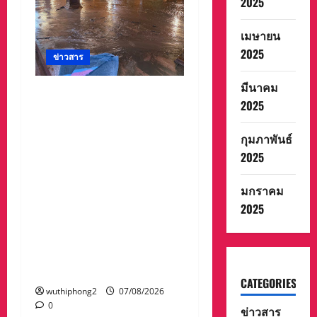
2025
เมษายน
2025
ข่าวสาร
มีนาคม
#ด่วนเกิดฝนตกหนักเมื่อ
2025
คืนที่ผ่านมาน้ำป่าพัดคอ
สะพานของตำบลห้วยผา
กุมภาพันธ์
วัดป่าถ้ำวัว น้ำท่วมกุฏิพระ
2025
รีบนำนักท่องเที่ยวออกจาก
พื้นที่เกรงความปลอดภัย
มกราคม
จากน้ำป่า เพราะถนนคอ
2025
สะพานถูกตัดขาด จนถนน
ได้รับความเสียหายในวัด
ป่าถ้ำวัวและถนน เส้น1095
แม่ฮ่องสอน เชียงใหม่
CATEGORIES
wuthiphong2
07/08/2026
0
ข่าวสาร