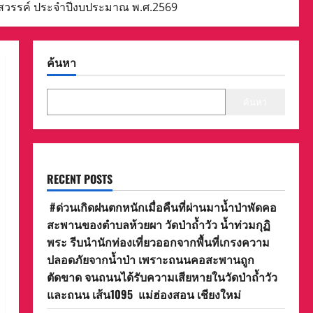
สวรรค์ ประจำปีงบประมาณ พ.ศ.2569
ค้นหา
ค้นหา
RECENT POSTS
#ด่วนเกิดฝนตกหนักเมื่อคืนที่ผ่านมาน้ำป่าพัดคอ
สะพานของตำบลห้วยผา วัดป่าถ้ำวัว น้ำท่วมกุฏิ
พระ รีบนำนักท่องเที่ยวออกจากพื้นที่เกรงความ
ปลอดภัยจากน้ำป่า เพราะถนนคอสะพานถูก
ตัดขาด จนถนนได้รับความเสียหายในวัดป่าถ้ำวัว
และถนน เส้น1095 แม่ฮ่องสอน เชียงใหม่