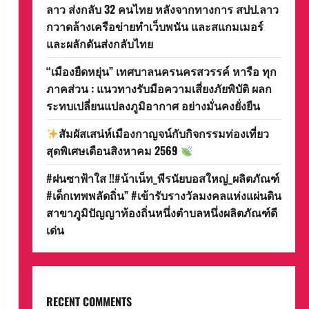
ลาว ส่งกลับ 32 คนไทย หลังจากทางการ สปป.ลาว
กวาดล้างเครือข่ายทำเว็บพนัน และสแกมเมอร์
และผลักดันส่งกลับไทย
“เมืองยืดหยุ่น” เทศบาลนครนครสวรรค์ หารือ ทุก
ภาคส่วน : แนวทางรับมือความเสี่ยงภัยพิบัติ ผลก
ระทบเปลี่ยนแปลงภูมิอากาศ อย่างมั่นคงยั่งยืน
สัมผัสเสน่ห์เมืองกาญจน์กับกิจกรรมท่องเที่ยว
สุดพิเศษเดือนสิงหาคม 2569
#ฝนซาฟ้าใส !!#น้าเน็ท_พีรนัยบอสใหญ่_ผลิตภัณฑ์
#เด็กเทพพลัดถิ่น” #เข้ารับรางวัลมงคลแห่งแผ่นดิน
สาขาภูมิปัญญาท้องถิ่นหนึ่งตำบลหนึ่งผลิตภัณฑ์ดี
เด่น
RECENT COMMENTS