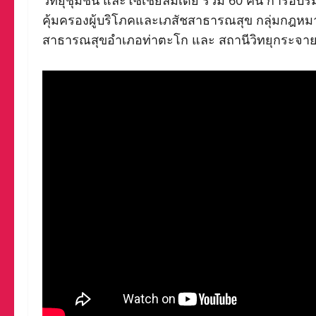
วิทยุชุมชน และโซเชียลมีเดีย รวม 60 คน การอบรม ค
คุ้มครองผู้บริโภคและเภสัชสาธารณสุข กลุ่มกฎห
สาธารณสุขอำเภอท่าตะโก และ สถานีวิทยุกระจาย