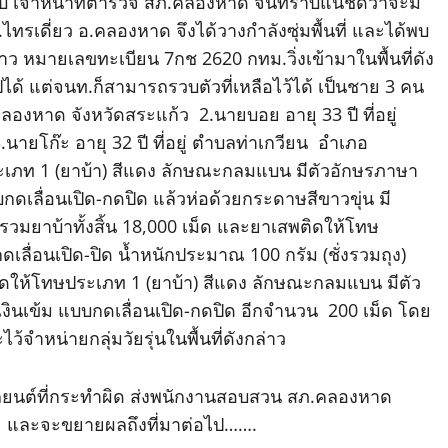
ับ เจ้าหน้าที่ตำรวจ สภ.คลองหาด จนทราบแน่ชัดว่าจะมี
ต.ไทรเดี่ยว อ.คลองหาด จึงได้วางกำลังซุ่มพื้นที่ และได้พบ
าว หมายเลขทะเบียน 7กช 2620 กทม.วิ่งเข้ามาในพื้นที่ดัง
ด้ แต่จนท.ก็สามารถรวบตัวที่เหลือไว้ได้ เป็นชาย 3 คน
อคลองหาด จังหวัดสระแก้ว 2.นายบอย อายุ 33 ปี ที่อยู่
ยโก๊ะ อายุ 32 ปี ที่อยู่ ตำบลท่าเกวียน อำเภอ
เภท 1 (ยาบ้า) สีแดง ลักษณะกลมแบน มีตัวอักษรภาษา
บกดเลื่อนเปิด-กดปิด แล้วห่อด้วยกระดาษสีขาวขุ่น มี
วมยาบ้าทั้งสิ้น 18,000 เม็ด และยาเสพติดให้โทษ
เลื่อนเปิด-ปิด น้ำหนักประมาณ 100 กรัม (ชั่งรวมถุง)
ติดให้โทษประเภท 1 (ยาบ้า) สีแดง ลักษณะกลมแบน มีตัว
เงินเข้ม แบบกดเลื่อนเปิด-กดปิด อีกจำนวน 200 เม็ด โดย
ำหน่ายกลุ่มวัยรุ่นในพื้นที่ดังกล่าว
ยนต์ที่กระทำผิด ส่งพนักงานสอบสวน สภ.คลองหาด
ย และจะขยายผลถึงที่มาต่อไป…….