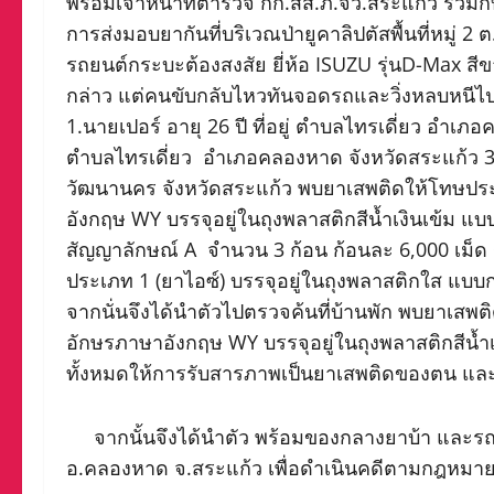
พร้อมเจ้าหน้าที่ตำรวจ กก.สส.ภ.จว.สระแก้ว ร่วมก
การส่งมอบยากันที่บริเวณป่ายูคาลิปตัสพื้นที่หมู่ 2 
รถยนต์กระบะต้องสงสัย ยี่ห้อ ISUZU รุ่นD-Max สีข
กล่าว แต่คนขับกลับไหวทันจอดรถและวิ่งหลบหนีไปไ
1.นายเปอร์ อายุ 26 ปี ที่อยู่ ตำบลไทรเดี่ยว อำเภ
ตำบลไทรเดี่ยว อำเภอคลองหาด จังหวัดสระแก้ว 3.นา
วัฒนานคร จังหวัดสระแก้ว พบยาเสพติดให้โทษประ
อังกฤษ WY บรรจุอยู่ในถุงพลาสติกสีน้ำเงินเข้ม แบ
สัญญาลักษณ์ A จำนวน 3 ก้อน ก้อนละ 6,000 เม็ด ร
ประเภท 1 (ยาไอซ์) บรรจุอยู่ในถุงพลาสติกใส แบบกด
จากนั่นจึงได้นำตัวไปตรวจค้นที่บ้านพัก พบยาเสพ
อักษรภาษาอังกฤษ WY บรรจุอยู่ในถุงพลาสติกสีน้ำ
ทั้งหมดให้การรับสารภาพเป็นยาเสพติดของตน และไว้จ
จากนั้นจึงได้นำตัว พร้อมของกลางยาบ้า และรถ
อ.คลองหาด จ.สระแก้ว เพื่อดำเนินคดีตามกฎหมา