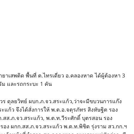
พติด พื้นที่ ต.ไทรเดี่ยว อ.คลองหาด ได้ผู้ต้องหา 3
กรัม และรถกระบะ 1 คัน
ดุลยวิทย์ ผบก.ภ.จว.สระแก้ว,ว่าจะมีขบวนการแก๊ง
ก้ว จึงได้สั่งการให้ พ.ต.อ.จตุรภัทร สิงหัษฐิต รอง
.สส.ภ.จว.สระแก้ว, พ.ต.ท.วีระศักดิ์ บุตรสอน รอง
รอง ผกก.สส.ภ.จว.สระแก้ว พ.ต.ท.พิชิต รุ่งราม สว.กก.ฯ