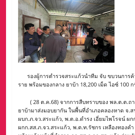
รองผู้การตำรวจสระแก้วนำทีม จับ ขบวนการค้ายาเส
ราย พร้อมของกลาง ยาบ้า 18,200 เม็ด ไอซ์ 100 
( 28 ต.ค.68) จากการสืบทราบของ พล.ต.ต.ถาวร 
ยาบ้ามาส่งมอบยากัน ในพื้นที่อำเภอคลองหาด จ.สระแ
ผบก.ภ.จว.สระแก้ว, พ.ต.อ.ดำรง เอี่ยมไพโรจน์ ผกก
ผกก.สส.ภ.จว.สระแก้ว, พ.ต.ท.รัชกร เหลืองทองคำ 