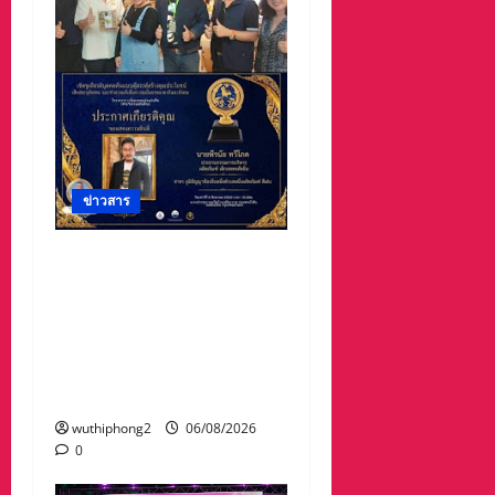
ข่าวสาร
#ฝนซาฟ้าใส !!#น้าเน็ท_พีร
นัยบอสใหญ่_ผลิตภัณฑ์
#เด็กเทพพลัดถิ่น” #เข้ารับ
รางวัลมงคลแห่งแผ่นดิน
สาขาภูมิปัญญาท้องถิ่นหนึ่ง
ตำบลหนึ่งผลิตภัณฑ์ดีเด่น
wuthiphong2
06/08/2026
0