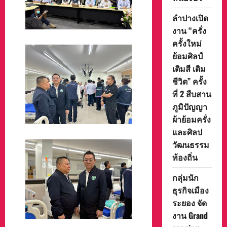
ลำปางเปิด
งาน “ครั่ง
ครั้งใหม่
ย้อมศิลป์
เติมสี เติม
ชีวิต” ครั้ง
ที่ 2 สืบสาน
ภูมิปัญญา
ผ้าย้อมครั่ง
และศิลป
วัฒนธรรม
ท้องถิ่น
กลุ่มนัก
ธุรกิจเมือง
ระยอง จัด
งาน Grand