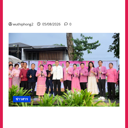
พรรษาในกิจกรรม “เทียนอุบล ยลได้ตลอดเดือน”
ตั้งแต่วันที่ 3–17 สิงหาคม 2569 ณ วัดพระธาตุ
หนองบัว
wuthiphong2
05/08/2026
0
ข่าวสาร
ลำปางเปิดงาน “ครั่งครั้งใหม่ ย้อมศิลป์ เติมสี เติม
ชีวิต” ครั้งที่ 2 สืบสานภูมิปัญญาผ้าย้อมครั่งและ