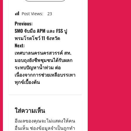
Post Views:
23
P
Previous:
SMO จับมือ APM และ FSS ปู
o
พรมโรดโชว์ 11 จังหวัด
Next:
s
เทศบาลนครนครสวรรค์ สท.
t
มอบถุงยังชีพชุมชนได้รับผลก
ระทบปัญหาน้ำท่วม ต่อ
n
เนื่องจากการช่วยเหลือบรรเทา
ทุกข์เบื้องต้น
a
v
i
ใส่ความเห็น
g
อีเมลของคุณจะไม่แสดงให้คน
อื่นเห็น
ช่องข้อมูลจำเป็นถูกทำ