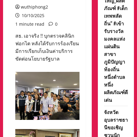
ใหญ่_ผลิต
wuthiphong2
ภัณฑ์ #เด็ก
เทพพลัด
10/10/2025
ถิ่น” #เข้า
1 minute read
0
รับรางวัล
สธ. เอาจริง !! บุกตรวจคลินิก
มงคลแห่ง
ฟอกไต หลังได้รับการร้องเรียน
แผ่นดิน
มีการเรียกเก็บเงินค่าบริการ
สาขา
ขัดต่อนโยบายรัฐบาล
ภูมิปัญญา
ท้องถิ่น
หนึ่งตำบล
หนึ่ง
ผลิตภัณฑ์ดี
เด่น
จังหวัด
อุบลราชธา
นีขอเชิญ
ชวนนัก