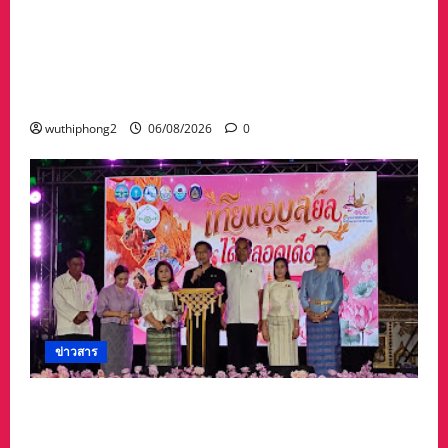
#ฝนซาฟ้าใส !!#น้าเน็ท_พีรนัยบอสใหญ่_ผลิตภัณฑ์
#เด็กเทพพลัดถิ่น” #เข้ารับรางวัลมงคลแห่งแผ่นดิน
สาขาภูมิปัญญาท้องถิ่นหนึ่งตำบลหนึ่งผลิตภัณฑ์ดี
เด่น
wuthiphong2
06/08/2026
0
ข่าวสาร
จังหวัดอุบลราชธานีขอเชิญชวนนักท่องเที่ยวและ
ประชาชนร่วมสัมผัสความงดงามของต้นเทียน