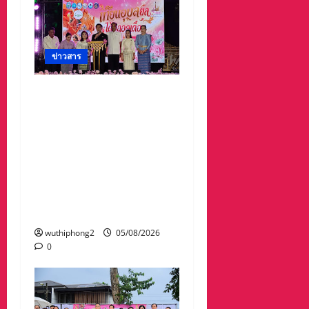
ข่าวสาร
จังหวัดอุบลราชธานีขอเชิญ
ชวนนักท่องเที่ยวและ
ประชาชนร่วมสัมผัสความ
งดงามของต้นเทียนพรรษา
ในกิจกรรม “เทียนอุบล ยล
ได้ตลอดเดือน” ตั้งแต่วันที่
3–17 สิงหาคม 2569 ณ วัด
พระธาตุหนองบัว
wuthiphong2
05/08/2026
0