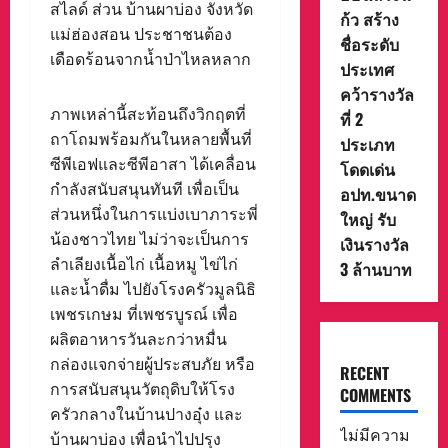
สไลด์ ส่วน บ้านผาบ่อง จังหวัด
ก้ว สร้าง
แม่ฮ่องสอน ประชาชนต้อง
ชื่อระดับ
เดือดร้อนจากน้ำป่าไหลหลาก
ประเทศ
คว้ารางวัล
ภาพเหล่านี้สะท้อนถึงวิกฤตที่
ที่ 2
ถาโถมพร้อมกันในหลายพื้นที่
ประเภท
ซีพีเอฟและซีพีอาสา ได้เคลื่อน
โดดเด่น
กำลังสนับสนุนทันที เพื่อเป็น
อปท.ขนาด
ส่วนหนึ่งในการแบ่งเบาภาระพี่
ใหญ่ รับ
น้องชาวไทย ไม่ว่าจะเป็นการ
เงินรางวัล
ลำเลียงเนื้อไก่ เนื้อหมู ไข่ไก่
3 ล้านบาท
และน้ำดื่ม ไปยังโรงครัวมูลนิธิ
เพชรเกษม ที่เพชรบูรณ์ เพื่อ
ผลิตอาหารวันละกว่าหมื่น
กล่องแจกจ่ายผู้ประสบภัย หรือ
RECENT
การสนับสนุนวัตถุดิบให้โรง
COMMENTS
ครัวกลางในบ้านปางอุ๋ง และ
ไม่มีความ
บ้านผาบ่อง เพื่อนำไปปรุง