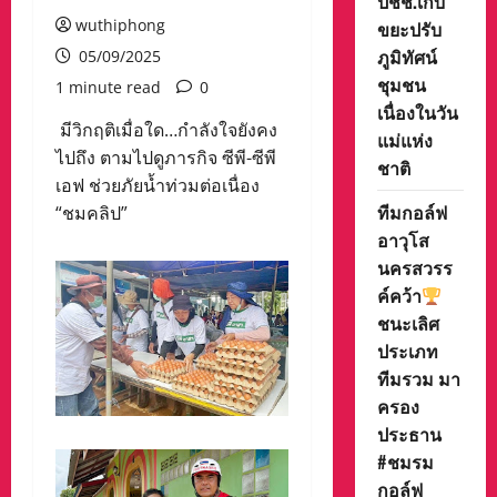
ปชช.เก็บ
wuthiphong
ขยะปรับ
ภูมิทัศน์
05/09/2025
ชุมชน
1 minute read
0
เนื่องในวัน
มีวิกฤติเมื่อใด…กำลังใจยังคง
แม่แห่ง
ไปถึง ตามไปดูภารกิจ ซีพี-ซีพี
ชาติ
เอฟ ช่วยภัยน้ำท่วมต่อเนื่อง
ทีมกอล์ฟ
“ชมคลิป”
อาวุโส
นครสวรร
ค์คว้า
ชนะเลิศ
ประเภท
ทีมรวม มา
ครอง
ประธาน
#ชมรม
กอล์ฟ