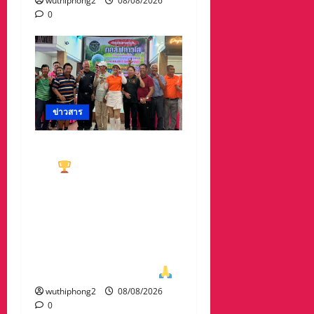
wuthiphong2
08/08/2026
0
ข่าวสาร
ทีมกอล์ฟอาวุโสนครสวรรค์
คว้า
ชนะเลิศประเภท ทีม
รวม มาครอง ประธาน
#ชมรมกอล์ฟอาวุโส
นครสวรรค์ เกศรา อ่อน
สอาด นำทีมรับถ้วยจาก
ท่าน พล.ต.อภิเดช ผลทวี
ผบ มณฑลทหารบกที่31
wuthiphong2
08/08/2026
0