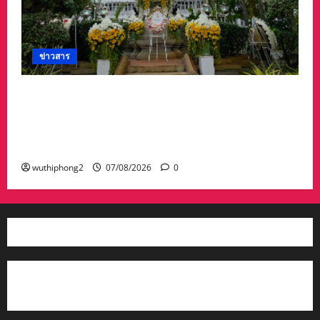
ข่าวสาร
ศาลจังหวัดระยอง วางพวงมาลา เนื่องใน ‘วันรพี’
ประจำปี 2569 น้อมรำลึกถึงพระกรุณาธิคุณและ
เทิดพระเกียรติของพระเจ้าบรมวงศ์เธอ พระองค์
เจ้ารพีพัฒนศักดิ์ฯ
wuthiphong2
07/08/2026
0