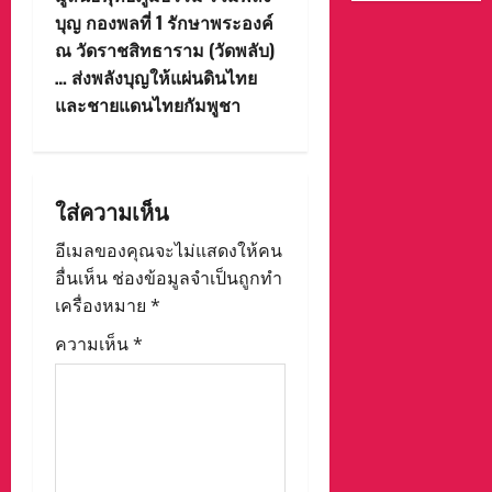
n
บุญ กองพลที่ 1 รักษาพระองค์
ณ วัดราชสิทธาราม (วัดพลับ)
a
… ส่งพลังบุญให้แผ่นดินไทย
v
และชายแดนไทยกัมพูชา
i
g
ใส่ความเห็น
a
อีเมลของคุณจะไม่แสดงให้คน
อื่นเห็น
ช่องข้อมูลจำเป็นถูกทำ
t
เครื่องหมาย
*
i
ความเห็น
*
o
n