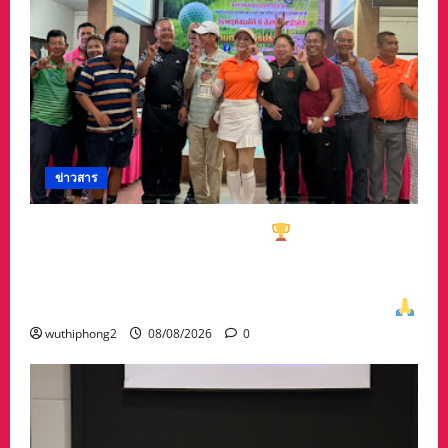
ข่าวสาร
ทีมกอล์ฟอาวุโสนครสวรรค์คว้า
ชนะเลิศประเภท
ทีมรวม มาครอง ประธาน #ชมรมกอล์ฟอาวุโส
นครสวรรค์ เกศรา อ่อนสอาด นำทีมรับถ้วยจาก
ท่าน พล.ต.อภิเดช ผลทวี ผบ มณฑลทหารบกที่31
wuthiphong2
08/08/2026
0