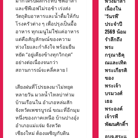
พวงมาลา
มากได้รับผลกระทบ ซีพีอาสา
เนื่องใน
และซีพีเอฟไม่รอช้า เร่งส่ง
‘วันรพี’
วัตถุดิบอาหารและน้ำดื่มให้กับ
ประจำปี
โรงครัวต่าง ๆ เพื่อปรุงเป็นมื้อ
2569 น้อม
อาหาร ทุกเมนูไม่ใช่แค่อาหาร
รำลึกถึง
แต่คือสัญลักษณ์ของความ
พระ
ห่วงใยและกำลังใจ พร้อมยืน
กรุณาธิคุ
หยัด “อยู่เคียงข้างทุกวิกฤต”
ณและเทิด
อย่างต่อเนื่องจนกว่า
พระเกียรติ
สถานการณ์จะคลี่คลาย l
ของ
พระเจ้า
เสียงฝนที่โปรยลงมาไม่หยุด
บรมวงศ์
หลายวัน มวลน้ำไหลบ่าท่วม
เธอ
บ้านเรือนใน อำเภอหล่มสัก
พระองค์
จังหวัดเพชรบูรณ์ ขณะที่อีกมุม
เจ้ารพี
หนึ่งของภาคเหนือ บ้านปางอุ๋ง
พัฒนศักดิ์ฯ
อำเภอแม่แจ่ม จังหวัด
เชียงใหม่ ต้องเผชิญกับดิน
อบจ.สระแ