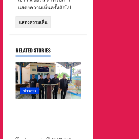
แสดงความเห็นครั้งถัดไป
RELATED STORIES
ข่าวสาร
ทต.ทับมา-ชุมชนบ้าน
สะพานหิน นำ ปชช.เก็บ
ขยะปรับภูมิทัศน์ชุมชน
เนื่องในวันแม่แห่งชาติ