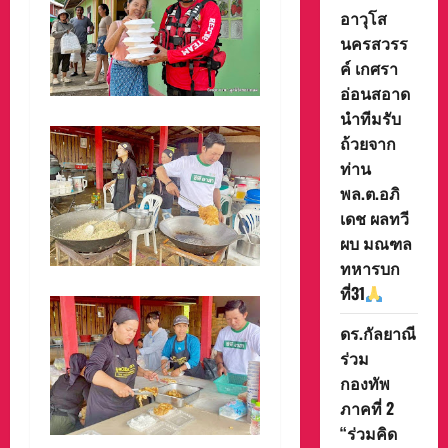
อาวุโส
นครสวรร
ค์ เกศรา
อ่อนสอาด
นำทีมรับ
ถ้วยจาก
ท่าน
พล.ต.อภิ
เดช ผลทวี
ผบ มณฑล
ทหารบก
ที่31
ดร.กัลยาณี
ร่วม
กองทัพ
ภาคที่ 2
“ร่วมคิด