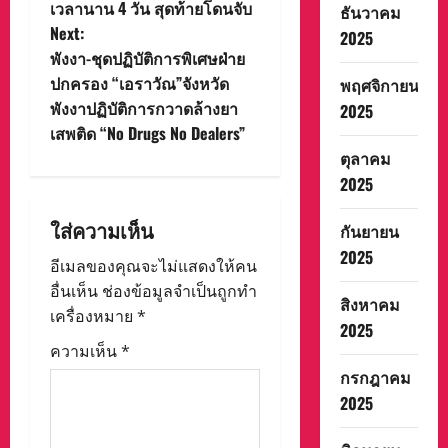
t
เวลานาน 4 วัน สุดท้ายโดนจับ
ธันวาคม
Next:
2025
n
พังงา-ชุดปฏิบัติการพิเศษฝ่าย
ปกครอง “เอราวัณ”จังหวัด
พฤศจิกายน
a
พังงาปฏิบัติการกวาดล้างยา
2025
v
เสพติด “No Drugs No Dealers”
ตุลาคม
i
2025
g
ใส่ความเห็น
กันยายน
2025
a
อีเมลของคุณจะไม่แสดงให้คน
อื่นเห็น
ช่องข้อมูลจำเป็นถูกทำ
t
สิงหาคม
เครื่องหมาย
*
2025
i
ความเห็น
*
กรกฎาคม
o
2025
n