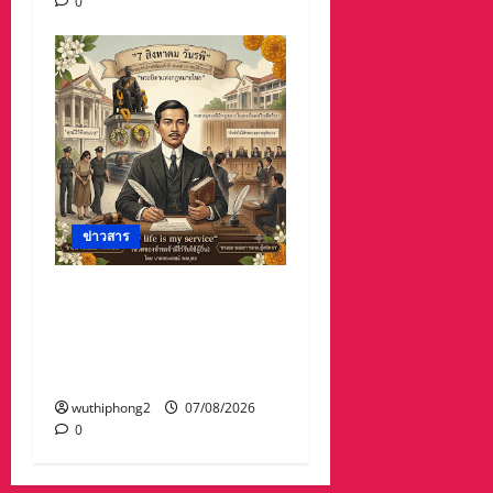
0
ข่าวสาร
บทความการปฏิรูป
ประเทศ”7 สิงหา วันรพี“
อุดมคตินักกฎหมายภายใต้
วิกฤติศรัทธา
wuthiphong2
07/08/2026
0