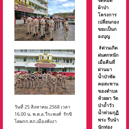
จัดทอด
ผ้าป่า
โครงการ
เปลี่ยนกอง
ขยะเป็นก
องบุญ
#ด่วนเกิด
ฝนตกหนัก
เมื่อคืนที่
ผ่านมา
น้ำป่าพัด
คอสะพาน
ของตำบล
ห้วยผา วัด
ป่าถ้ำวัว
วันที่ 25 สิงหาคม 2568 เวลา
น้ำท่วมกุฏิ
16.00 น. พ.ต.อ.วีระพงศ์ รักขิ
พระ รีบนำ
โตผกก.สภ.เมืองพังงา
นักท่อง