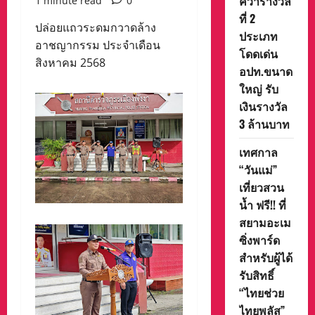
คว้ารางวัล
1 minute read
0
ที่ 2
ปล่อยแถวระดมกวาดล้าง
ประเภท
อาชญากรรม ประจำเดือน
โดดเด่น
สิงหาคม 2568
อปท.ขนาด
ใหญ่ รับ
เงินรางวัล
3 ล้านบาท
เทศกาล
“วันแม่”
เที่ยวสวน
น้ำ ฟรี!! ที่
สยามอะเม
ซิ่งพาร์ด
สำหรับผู้ได้
รับสิทธิ์
“ไทยช่วย
ไทยพลัส”