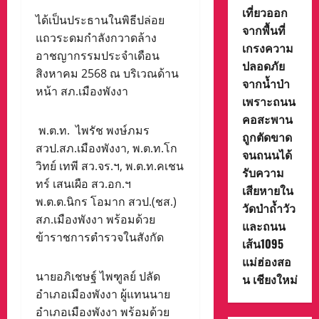
เที่ยวออก
ได้เป็นประธานในพิธีปล่อย
จากพื้นที่
แถวระดมกำลังกวาดล้าง
เกรงความ
อาชญากรรมประจำเดือน
ปลอดภัย
สิงหาคม 2568 ณ บริเวณด้าน
จากน้ำป่า
หน้า สภ.เมืองพังงา
เพราะถนน
คอสะพาน
พ.ต.ท. ไพรัช พงษ์ภมร
ถูกตัดขาด
สวป.สภ.เมืองพังงา, พ.ต.ท.โก
จนถนนได้
วิทย์ เทพี สว.จร.ฯ, พ.ต.ท.คเชน
รับความ
ทร์ เสนเผือ สว.อก.ฯ
เสียหายใน
พ.ต.ต.นิกร โอมาก สวป.(ชส.)
วัดป่าถ้ำวัว
สภ.เมืองพังงา พร้อมด้วย
และถนน
ข้าราชการตำรวจในสังกัด
เส้น1095
แม่ฮ่องสอ
นายอภิเชษฐ์ ไพฑูลย์ ปลัด
น เชียงใหม่
อำเภอเมืองพังงา ผู้แทนนาย
อำเภอเมืองพังงา พร้อมด้วย