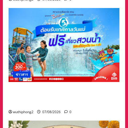
ข่าวสาร
เทศกาล “วันแม่” เที่ยวสวนน้ำ ฟรี!! ที่สยามอะเมซิ่ง
พาร์ด สำหรับผู้ได้รับสิทธิ์ “ไทยช่วยไทยพลัส” และ
ผู้ถือ “บัตรสวัสดิการแห่งรัฐ”
wuthiphong2
07/08/2026
0