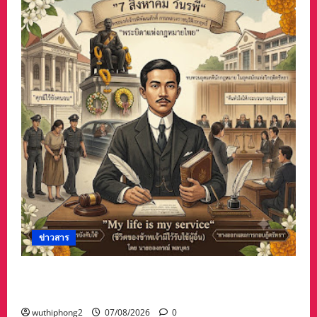
ข่าวสาร
บทความการปฏิรูปประเทศ”7 สิงหา วันรพี“ อุดมคติ
นักกฎหมายภายใต้วิกฤติศรัทธา
wuthiphong2
07/08/2026
0