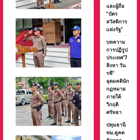
และผู้ถือ
“บัตร
สวัสดิการ
แห่งรัฐ”
บทความ
การปฏิรูป
ประเทศ”7
สิงหา วัน
รพี“
อุดมคตินัก
กฎหมาย
ภายใต้
วิกฤติ
ศรัทธา
ปทุมธานี
ทม.คูคต