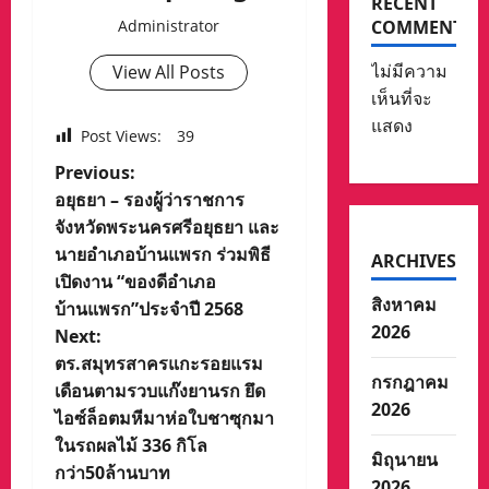
RECENT
COMMENTS
Administrator
ไม่มีความ
View All Posts
เห็นที่จะ
แสดง
Post Views:
39
P
Previous:
อยุธยา – รองผู้ว่าราชการ
o
จังหวัดพระนครศรีอยุธยา และ
นายอำเภอบ้านแพรก ร่วมพิธี
ARCHIVES
s
เปิดงาน “ของดีอำเภอ
สิงหาคม
t
บ้านแพรก”ประจำปี 2568
2026
Next:
n
ตร.สมุทรสาครแกะรอยแรม
กรกฎาคม
เดือนตามรวบแก๊งยานรก ยึด
a
2026
ไอซ์ล็อตมหีมาห่อใบชาซุกมา
v
ในรถผลไม้ 336 กิโล
มิถุนายน
กว่า50ล้านบาท
2026