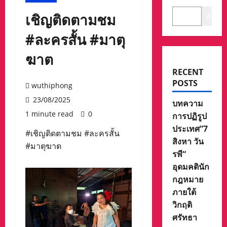
เชิญติดตามชม
ค้นหา
#ละครสั้น #มาตุ
ฆาต
RECENT
POSTS
wuthiphong
23/08/2025
บทความ
1 minute read
0
การปฏิรูป
ประเทศ”7
#เชิญติดตามชม #ละครสั้น
สิงหา วัน
#มาตุฆาต
รพี“
อุดมคตินัก
กฎหมาย
ภายใต้
วิกฤติ
ศรัทธา