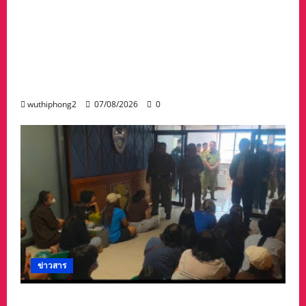
#ด่วนเกิดฝนตกหนักเมื่อคืนที่ผ่านมาน้ำป่าพัดคอ
สะพานของตำบลห้วยผา วัดป่าถ้ำวัว น้ำท่วมกุฏิ
พระ รีบนำนักท่องเที่ยวออกจากพื้นที่เกรงความ
ปลอดภัยจากน้ำป่า เพราะถนนคอสะพานถูก
ตัดขาด จนถนนได้รับความเสียหายในวัดป่าถ้ำวัว
และถนน เส้น1095 แม่ฮ่องสอน เชียงใหม่
wuthiphong2
07/08/2026
0
ข่าวสาร
ลาว ส่งกลับ 32 คนไทย หลังจากทางการ สปป.ลาว