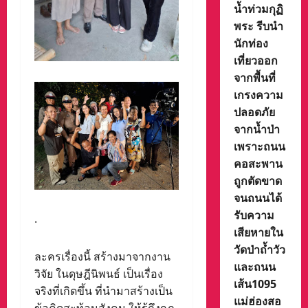
น้ำท่วมกุฏิ
พระ รีบนำ
นักท่อง
เที่ยวออก
จากพื้นที่
เกรงความ
ปลอดภัย
จากน้ำป่า
เพราะถนน
คอสะพาน
ถูกตัดขาด
จนถนนได้
รับความ
.
เสียหายใน
วัดป่าถ้ำวัว
ละครเรื่องนี้ สร้างมาจากงาน
และถนน
วิจัย ในดุษฎีนิพนธ์ เป็นเรื่อง
เส้น1095
จริงที่เกิดขึ้น ที่นำมาสร้างเป็น
แม่ฮ่องสอ