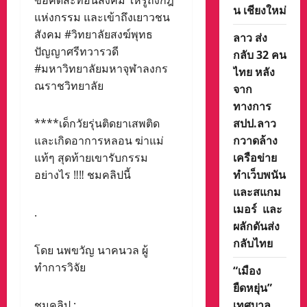
ข้อคิดสะท้อนสังคม ให้รู้ถึงกฎ
น เชียงใหม่
แห่งกรรม และเข้าถึงเยาวชน
สังคม #วิทยาลัยสงฆ์พุทธ
ลาว ส่ง
ปัญญาศรีทวารวดี
กลับ 32 คน
#มหาวิทยาลัยมหาจุฬาลงกร
ไทย หลัง
ณราชวิทยาลัย
จาก
ทางการ
สปป.ลาว
****เด็กวัยรุ่นติดยาเสพติด
กวาดล้าง
และเกิดอาการหลอน ฆ่าแม่
เครือข่าย
แท้ๆ สุดท้ายเขารับกรรม
ทำเว็บพนัน
อย่างไร ‼️‼️ ชมคลิปนี้
และสแกม
เมอร์ และ
.
ผลักดันส่ง
กลับไทย
โดย นพขวัญ นาคนวล ผู้
ทำการวิจัย
“เมือง
ยืดหยุ่น”
เทศบาล
ชมคลิป :