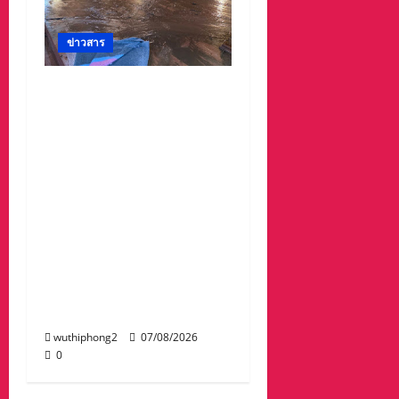
ข่าวสาร
#ด่วนเกิดฝนตกหนักเมื่อ
คืนที่ผ่านมาน้ำป่าพัดคอ
สะพานของตำบลห้วยผา
วัดป่าถ้ำวัว น้ำท่วมกุฏิพระ
รีบนำนักท่องเที่ยวออกจาก
พื้นที่เกรงความปลอดภัย
จากน้ำป่า เพราะถนนคอ
สะพานถูกตัดขาด จนถนน
ได้รับความเสียหายในวัด
ป่าถ้ำวัวและถนน เส้น1095
แม่ฮ่องสอน เชียงใหม่
wuthiphong2
07/08/2026
0