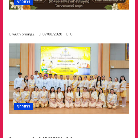
ข่าวสาร
บทความการปฏิรูปประเทศ”7 สิงหา วันรพี“ อุดมคติ
นักกฎหมายภายใต้วิกฤติศรัทธา
wuthiphong2
07/08/2026
0
ข่าวสาร
ปทุมธานี ทม.คูคต จัดทอดผ้าป่าโครงการเปลี่ยน
กองขยะเป็นกองบุญ