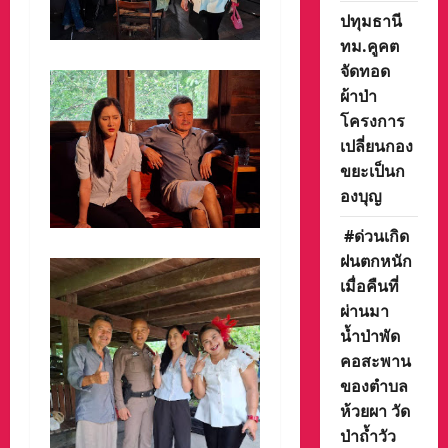
ปทุมธานี
ทม.คูคต
จัดทอด
ผ้าป่า
โครงการ
เปลี่ยนกอง
ขยะเป็นก
องบุญ
#ด่วนเกิด
ฝนตกหนัก
เมื่อคืนที่
ผ่านมา
น้ำป่าพัด
คอสะพาน
ของตำบล
ห้วยผา วัด
ป่าถ้ำวัว