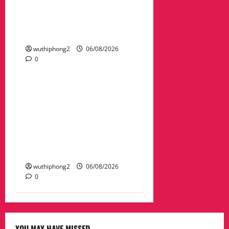
กวาดล้างเครือข่ายทำเว็บ
พนัน และสแกมเมอร์ และ
ผลักดันส่งกลับไทย
wuthiphong2
06/08/2026
0
ข่าวสาร
“เมืองยืดหยุ่น” เทศบาล
นครนครสวรรค์ หารือ ทุก
ภาคส่วน : แนวทางรับมือ
ความเสี่ยงภัยพิบัติ ผลกระ
ทบเปลี่ยนแปลงภูมิอากาศ
อย่างมั่นคงยั่งยืน
wuthiphong2
06/08/2026
0
YOU MAY HAVE MISSED