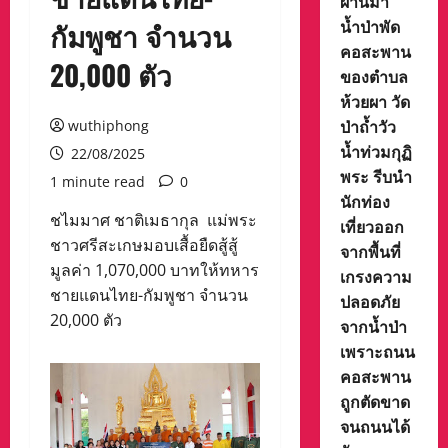
ผ่านมา
น้ำป่าพัด
กัมพูชา จำนวน
คอสะพาน
20,000 ตัว
ของตำบล
ห้วยผา วัด
ป่าถ้ำวัว
wuthiphong
น้ำท่วมกุฏิ
22/08/2025
พระ รีบนำ
1 minute read
0
นักท่อง
ชไมมาศ ชาติเมธากุล แม่พระ
เที่ยวออก
ชาวศรีสะเกษมอบเสื้อยืดสู้สู้
จากพื้นที่
มูลค่า 1,070,000 บาทให้ทหาร
เกรงความ
ชายแดนไทย-กัมพูชา จำนวน
ปลอดภัย
20,000 ตัว
จากน้ำป่า
เพราะถนน
คอสะพาน
ถูกตัดขาด
จนถนนได้