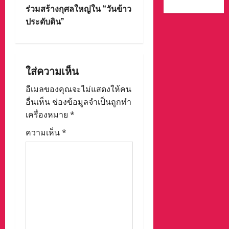
t
ร่วมสร้างกุศลใหญ่ใน “วันข้าว
ประดับดิน”
n
a
ใส่ความเห็น
v
อีเมลของคุณจะไม่แสดงให้คน
i
อื่นเห็น
ช่องข้อมูลจำเป็นถูกทำ
g
เครื่องหมาย
*
ความเห็น
*
a
t
i
o
n