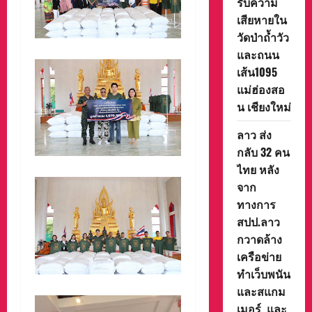
รับความ
เสียหายใน
วัดป่าถ้ำวัว
และถนน
เส้น1095
แม่ฮ่องสอ
น เชียงใหม่
ลาว ส่ง
กลับ 32 คน
ไทย หลัง
จาก
ทางการ
สปป.ลาว
กวาดล้าง
เครือข่าย
ทำเว็บพนัน
และสแกม
เมอร์ และ