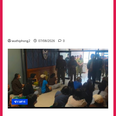
#ด่วนเกิดฝนตกหนักเมื่อคืนที่ผ่านมาน้ำป่าพัดคอ
สะพานของตำบลห้วยผา วัดป่าถ้ำวัว น้ำท่วมกุฏิ
พระ รีบนำนักท่องเที่ยวออกจากพื้นที่เกรงความ
ปลอดภัยจากน้ำป่า เพราะถนนคอสะพานถูก
ตัดขาด จนถนนได้รับความเสียหายในวัดป่าถ้ำวัว
และถนน เส้น1095 แม่ฮ่องสอน เชียงใหม่
wuthiphong2
07/08/2026
0
ข่าวสาร
ลาว ส่งกลับ 32 คนไทย หลังจากทางการ สปป.ลาว