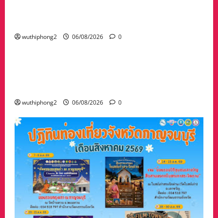
กวาดล้างเครือข่ายทำเว็บพนัน และสแกมเมอร์
และผลักดันส่งกลับไทย
wuthiphong2
06/08/2026
0
ข่าวสาร
“เมืองยืดหยุ่น” เทศบาลนครนครสวรรค์ หารือ ทุก
ภาคส่วน : แนวทางรับมือความเสี่ยงภัยพิบัติ ผลกระ
ทบเปลี่ยนแปลงภูมิอากาศ อย่างมั่นคงยั่งยืน
wuthiphong2
06/08/2026
0