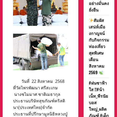
อย่างมั่นคง
ยั่งยืน
สัมผัส
เสน่ห์เมือ
งกาญจน์
กับกิจกรรม
ท่องเที่ยว
สุดพิเศษ
เดือน
สิงหาคม
2569
วันที่ 22 สิงหาคม 2568
#ฝนซาฟ้า
ที่วัดไพรพัฒนา ศรีสะเกษ
ใส !!#น้า
นางชไมมาศ ชาติเมธากุล
เน็ท_พีรนัย
ประธานบริษัทสุขภัณฑ์คริสติ
บอส
นา(ประเทศไทย)จำกัด
ใหญ่_ผลิต
ประธานที่ปรึกษามูลนิธิหลวงปู่
ภัณฑ์ #เด็ก