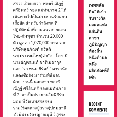
สรวง เปิดเผยว่า พลตรี ณัฎฐ์
เทพพลัด
ศรีอินทร์ รอง แม่ทัพภาค 2 ได้
ถิ่น” #เข้า
เดินทางไปเป็นประธานรับมอบ
รับรางวัล
เสื้อยืด สำหรับกำลังพล ที่
มงคลแห่ง
ปฏิบัติหน้าที่ตามแนวชายแดน
แผ่นดิน
ไทย-กัมพูชา จำนวน 20,000
สาขา
ตัว มูลค่า 1,070,000 บาท จาก
ภูมิปัญญา
บริษัทสุขภัณฑ์ คริสติ
ท้องถิ่น
นา(ประเทศไทย)จำกัด โดย มี
หนึ่งตำบล
นายธัญชนนท์ ชาติเมธากุล
หนึ่ง
และ “จา พนม ยีรัมย์ ” ดารานัก
ผลิตภัณฑ์ดี
แสดงชื่อดัง มาร่วมพิธีมอบ
เด่น
ด้วย งานนี้ นอกจาก พลตรี
ณัฎฐ์ ศรีอินทร์ รองแม่ทัพภาค
ที่ 2 มาเป็นประธานในพิธีรับ
มอบ ที่วัดเทพสรธรรม
RECENT
ราม(วัดหลวงปู่สรวง)ปทุมธานี
COMMENTS
ยังมีพระวัชรญาณมุนี วิ.(พระ