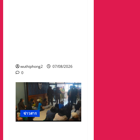
วัดป่าถ้ำวัว น้ำท่วมกุฏิพระ
รีบนำนักท่องเที่ยวออกจาก
พื้นที่เกรงความปลอดภัย
จากน้ำป่า เพราะถนนคอ
สะพานถูกตัดขาด จนถนน
ได้รับความเสียหายในวัด
ป่าถ้ำวัวและถนน เส้น1095
แม่ฮ่องสอน เชียงใหม่
wuthiphong2
07/08/2026
0
ข่าวสาร
ลาว ส่งกลับ 32 คนไทย
หลังจากทางการ สปป.ลาว