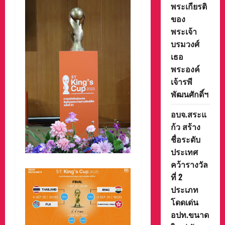
พระเกียรติ
ของ
พระเจ้า
บรมวงศ์
เธอ
พระองค์
เจ้ารพี
พัฒนศักดิ์ฯ
อบจ.สระแ
ก้ว สร้าง
ชื่อระดับ
ประเทศ
คว้ารางวัล
ที่ 2
ประเภท
โดดเด่น
อปท.ขนาด