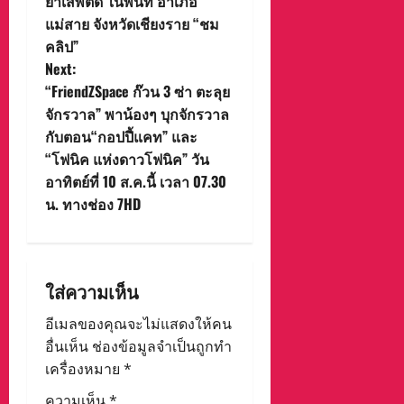
ยาเสพติด ในพื้นที่ อำเภอ
t
แม่สาย จังหวัดเชียงราย “ชม
คลิป”
n
Next:
“FriendZSpace ก๊วน 3 ซ่า ตะลุย
a
จักรวาล” พาน้องๆ บุกจักรวาล
v
กับตอน“กอปปี้แคท” และ
“โฟนิค แห่งดาวโฟนิค” วัน
i
อาทิตย์ที่ 10 ส.ค.นี้ เวลา 07.30
น. ทางช่อง 7HD
g
a
t
ใส่ความเห็น
i
อีเมลของคุณจะไม่แสดงให้คน
อื่นเห็น
ช่องข้อมูลจำเป็นถูกทำ
o
เครื่องหมาย
*
ความเห็น
*