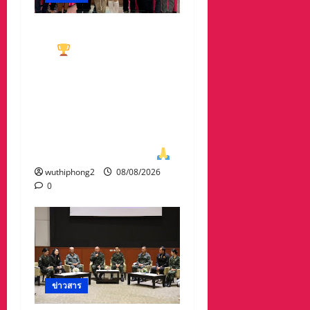
ทีมกอล์ฟอาวุโสนครสวรรค์
คว้า
ชนะเลิศประเภท ทีม
รวม มาครอง ประธาน
#ชมรมกอล์ฟอาวุโส
นครสวรรค์ เกศรา อ่อน
สอาด นำทีมรับถ้วยจาก
ท่าน พล.ต.อภิเดช ผลทวี
ผบ มณฑลทหารบกที่31
wuthiphong2
08/08/2026
0
ข่าวสาร