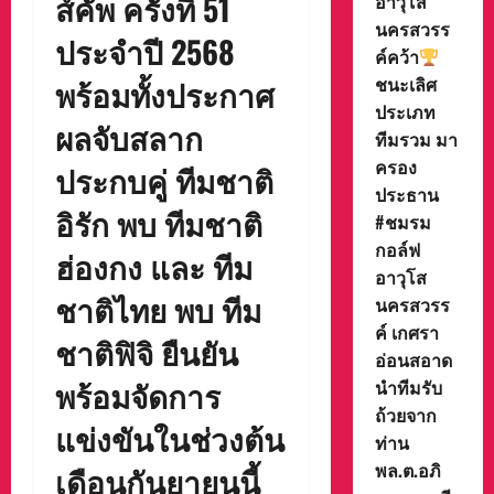
ส์คัพ ครั้งที่ 51
อาวุโส
นครสวรร
ประจำปี 2568
ค์คว้า
ชนะเลิศ
พร้อมทั้งประกาศ
ประเภท
ผลจับสลาก
ทีมรวม มา
ครอง
ประกบคู่ ทีมชาติ
ประธาน
อิรัก พบ ทีมชาติ
#ชมรม
กอล์ฟ
ฮ่องกง และ ทีม
อาวุโส
ชาติไทย พบ ทีม
นครสวรร
ค์ เกศรา
ชาติฟิจิ ยืนยัน
อ่อนสอาด
พร้อมจัดการ
นำทีมรับ
ถ้วยจาก
แข่งขันในช่วงต้น
ท่าน
พล.ต.อภิ
เดือนกันยายนนี้