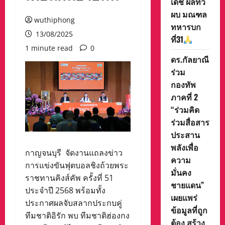
เดช ผลทวี
ผบ มณฑล
wuthiphong
ทหารบก
13/08/2025
ที่31
1 minute read
0
ดร.กัลยาณี
ร่วม
กองทัพ
ภาคที่ 2
“ร่วมคิด
ร่วมสื่อสาร
ประสาน
พลังเพื่อ
กาญจนบุรี จัดงานแถลงข่าว
ความ
การแข่งขันฟุตบอลชิงถ้วยพระ
มั่นคง
ราชทานคิงส์คัพ ครั้งที่ 51
ชายแดน”
ประจำปี 2568 พร้อมทั้ง
เผยแพร่
ประกาศผลจับสลากประกบคู่
ข้อมูลที่ถูก
ทีมชาติอิรัก พบ ทีมชาติฮ่องกง
ต้อง สร้าง