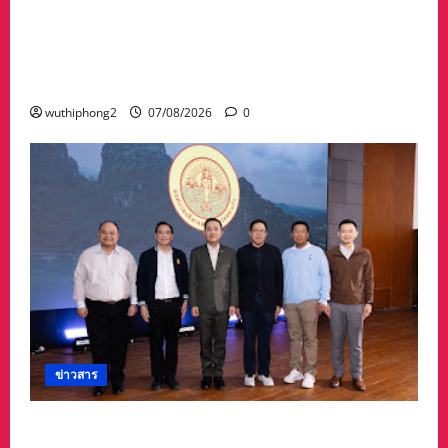
ศาลจังหวัดระยอง วางพวงมาลา เนื่องใน ‘วันรพี’
ประจำปี 2569 น้อมรำลึกถึงพระกรุณาธิคุณและ
เทิดพระเกียรติของพระเจ้าบรมวงศ์เธอ พระองค์
เจ้ารพีพัฒนศักดิ์ฯ
wuthiphong2
07/08/2026
0
ข่าวสาร
อบจ.สระแก้ว สร้างชื่อระดับประเทศ คว้ารางวัลที่ 2