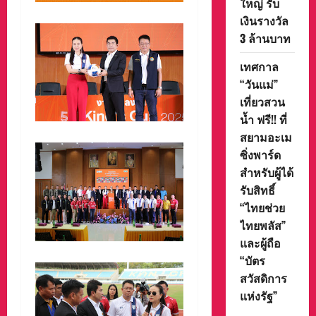
ใหญ่ รับ
เงินรางวัล
3 ล้านบาท
เทศกาล
“วันแม่”
เที่ยวสวน
น้ำ ฟรี!! ที่
สยามอะเม
ซิ่งพาร์ด
สำหรับผู้ได้
รับสิทธิ์
“ไทยช่วย
ไทยพลัส”
และผู้ถือ
“บัตร
สวัสดิการ
แห่งรัฐ”