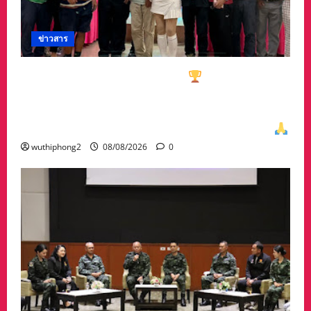
ข่าวสาร
ทีมกอล์ฟอาวุโสนครสวรรค์คว้า
ชนะเลิศประเภท
ทีมรวม มาครอง ประธาน #ชมรมกอล์ฟอาวุโส
นครสวรรค์ เกศรา อ่อนสอาด นำทีมรับถ้วยจาก
ท่าน พล.ต.อภิเดช ผลทวี ผบ มณฑลทหารบกที่31
wuthiphong2
08/08/2026
0