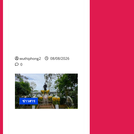
ดร.กัลยาณี ร่วม กองทัพ
ภาคที่ 2 “ร่วมคิด ร่วม
สื่อสาร ประสานพลังเพื่อ
ความมั่นคงชายแดน” เผย
แพร่ข้อมูลที่ถูกต้อง สร้าง
ความเชื่อมั่นให้ประชาชน
ได้ร่วมกันช่วยชาติมั่นคง
wuthiphong2
08/08/2026
0
ข่าวสาร
ศาลจังหวัดระยอง วางพวง
มาลา เนื่องใน ‘วันรพี’
ประจำปี 2569 น้อมรำลึกถึง