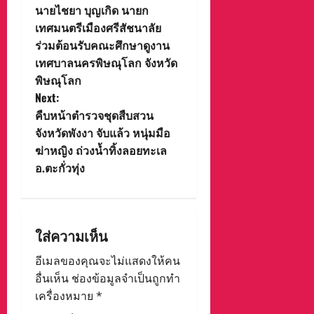
นายไชยา บุญเกิด นายก
o
เทศมนตรีเมืองศรีสัชนาลัย
ร่วมต้อนรับคณะศึกษาดูงาน
s
เทศบาลนครพิษณุโลก จังหวัด
t
พิษณุโลก
Next:
n
คืบหน้าตำรวจชุดสืบสวน
จังหวัดพังงา จับแล้ว หนุ่มมือ
a
ฆ่าหญิง ถ่วงน้ำทิ้งลอยทะเล
v
อ.ตะกั่วทุ่ง
i
g
ใส่ความเห็น
a
อีเมลของคุณจะไม่แสดงให้คน
อื่นเห็น
ช่องข้อมูลจำเป็นถูกทำ
t
เครื่องหมาย
*