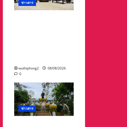
ข่าวสาร
ดร.กัลยาณี ร่วม กองทัพ
ภาคที่ 2 “ร่วมคิด ร่วม
สื่อสาร ประสานพลังเพื่อ
ความมั่นคงชายแดน” เผย
แพร่ข้อมูลที่ถูกต้อง สร้าง
ความเชื่อมั่นให้ประชาชน
ได้ร่วมกันช่วยชาติมั่นคง
wuthiphong2
08/08/2026
0
ข่าวสาร
ศาลจังหวัดระยอง วางพวง