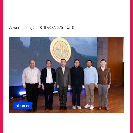
ประจำปี 2569 น้อมรำลึกถึงพระกรุณาธิคุณและ
เทิดพระเกียรติของพระเจ้าบรมวงศ์เธอ พระองค์
เจ้ารพีพัฒนศักดิ์ฯ
wuthiphong2
07/08/2026
0
ข่าวสาร
อบจ.สระแก้ว สร้างชื่อระดับประเทศ คว้ารางวัลที่ 2
ประเภทโดดเด่น อปท.ขนาดใหญ่ รับเงินรางวัล 3