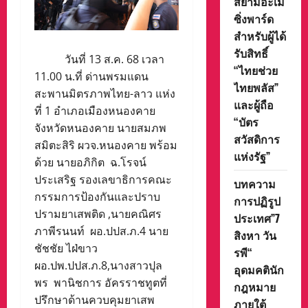
สยามอะเม
ซิ่งพาร์ด
สำหรับผู้ได้
รับสิทธิ์
วันที่ 13 ส.ค. 68 เวลา
“ไทยช่วย
11.00 น.ที่ ด่านพรมแดน
ไทยพลัส”
สะพานมิตรภาพไทย-ลาว แห่ง
และผู้ถือ
ที่ 1 อำเภอเมืองหนองคาย
“บัตร
จังหวัดหนองคาย นายสมภพ
สวัสดิการ
สมิตะสิริ ผวจ.หนองคาย พร้อม
แห่งรัฐ”
ด้วย นายอภิกิต ฉ.โรจน์
ประเสริฐ รองเลขาธิการคณะ
บทความ
กรรมการป้องกันและปราบ
การปฏิรูป
ปรามยาเสพติด ,นายคณิศร
ประเทศ”7
ภาพีรนนท์ ผอ.ปปส.ภ.4 นาย
สิงหา วัน
ชัชชัย ไฝ่ขาว
รพี“
ผอ.ปพ.ปปส.ภ.8,นางสาวปุล
อุดมคตินัก
พร พานิชการ อัครราชทูตที่
กฎหมาย
ปรึกษาด้านควบคุมยาเสพ
ภายใต้