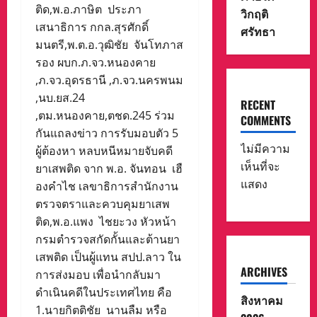
ติด,พ.อ.ภาษิต ประภา
วิกฤติ
เสนาธิการ กกล.สุรศักดิ์
ศรัทธา
มนตรี,พ.ต.อ.วุฒิชัย จันโทภาส
รอง ผบก.ภ.จว.หนองคาย
,ภ.จว.อุดรธานี ,ภ.จว.นครพนม
,นบ.ยส.24
RECENT
,ตม.หนองคาย,ตชด.245 ร่วม
COMMENTS
กันแถลงข่าว การรับมอบตัว 5
ไม่มีความ
ผู้ต้องหา หลบหนีหมายจับคดี
เห็นที่จะ
ยาเสพติด จาก พ.อ. จันทอน เฮื
แสดง
องคำไช เลขาธิการสำนักงาน
ตรวจตราและควบคุมยาเสพ
ติด,พ.อ.แพง ไชยะวง หัวหน้า
กรมตำรวจสกัดกั้นและต้านยา
เสพติด เป็นผู้แทน สปป.ลาว ใน
ARCHIVES
การส่งมอบ เพื่อนำกลับมา
ดำเนินคดีในประเทศไทย คือ
สิงหาคม
1.นายกิตติชัย นานลืม หรือ