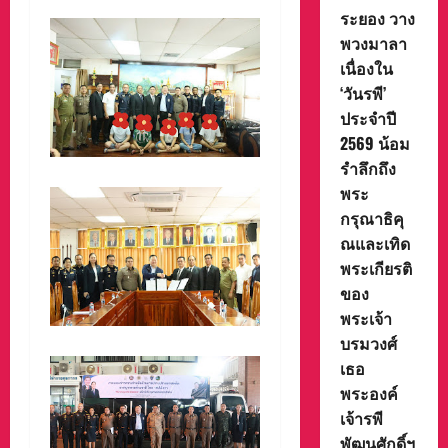
ระยอง วาง
พวงมาลา
เนื่องใน
‘วันรพี’
ประจำปี
2569 น้อม
รำลึกถึง
พระ
กรุณาธิคุ
ณและเทิด
พระเกียรติ
ของ
พระเจ้า
บรมวงศ์
เธอ
พระองค์
เจ้ารพี
พัฒนศักดิ์ฯ