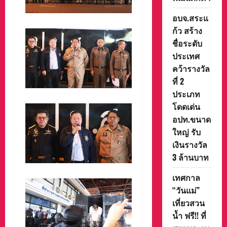
อบจ.สระแ
ก้ว สร้าง
ชื่อระดับ
ประเทศ
คว้ารางวัล
ที่ 2
ประเภท
โดดเด่น
อปท.ขนาด
ใหญ่ รับ
เงินรางวัล
3 ล้านบาท
เทศกาล
“วันแม่”
เที่ยวสวน
น้ำ ฟรี!! ที่