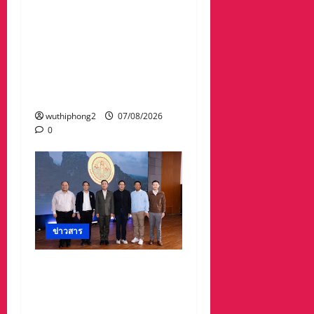
มาลา เนื่องใน ‘วันรพี’
ประจำปี 2569 น้อมรำลึกถึง
พระกรุณาธิคุณและเทิด
พระเกียรติของพระเจ้าบรม
วงศ์เธอ พระองค์เจ้ารพี
พัฒนศักดิ์ฯ
wuthiphong2
07/08/2026
0
ข่าวสาร
อบจ.สระแก้ว สร้างชื่อ
ระดับประเทศ คว้ารางวัลที่
2 ประเภทโดดเด่น