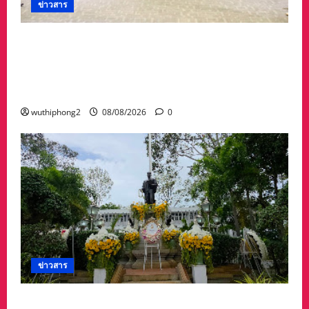
ข่าวสาร
ดร.กัลยาณี ร่วม กองทัพภาคที่ 2 “ร่วมคิด ร่วม
สื่อสาร ประสานพลังเพื่อความมั่นคงชายแดน” เผย
แพร่ข้อมูลที่ถูกต้อง สร้างความเชื่อมั่นให้ประชาชน
ได้ร่วมกันช่วยชาติมั่นคง
wuthiphong2
08/08/2026
0
ข่าวสาร
ศาลจังหวัดระยอง วางพวงมาลา เนื่องใน ‘วันรพี’