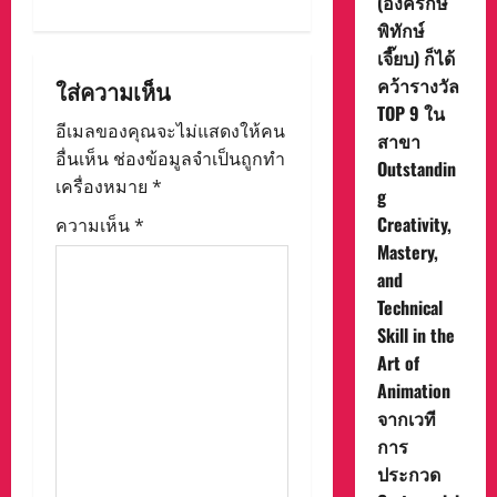
i
(องครักษ์
พิทักษ์
g
เจี๊ยบ) ก็ได้
คว้ารางวัล
ใส่ความเห็น
a
TOP 9 ใน
อีเมลของคุณจะไม่แสดงให้คน
สาขา
t
อื่นเห็น
ช่องข้อมูลจำเป็นถูกทำ
Outstandin
i
เครื่องหมาย
*
g
Creativity,
ความเห็น
*
o
Mastery,
and
n
Technical
Skill in the
Art of
Animation
จากเวที
การ
ประกวด