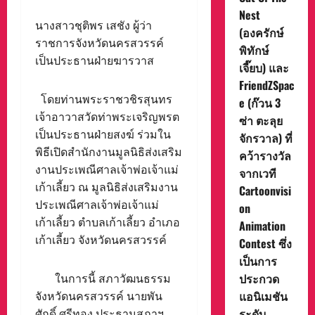
Nest
นางสาวชุติพร เสชัง ผู้ว่า
(องครักษ์
ราชการจังหวัดนครสวรรค์
พิทักษ์
เป็นประธานฝ่ายฆารวาส
เจี๊ยบ) และ
FriendZSpac
โดยท่านพระราชวชิรสุนทร
e (ก๊วน 3
เจ้าอาวาสวัดท่าพระเจริญพรต
ซ่า ตะลุย
เป็นประธานฝ่ายสงฆ์ ร่วมใน
จักรวาล) ที่
พิธีเปิดสำนักงานมูลนิธิส่งเสริม
คว้ารางวัล
งานประเพณีศาลเจ้าพ่อเจ้าแม่
จากเวที
เก้าเลี้ยว ณ มูลนิธิส่งเสริมงาน
Cartoonvisi
ประเพณีศาลเจ้าพ่อเจ้าแม่
on
เก้าเลี้ยว ตำบลเก้าเลี้ยว อำเภอ
Animation
เก้าเลี้ยว จังหวัดนครสวรรค์
Contest ซึ่ง
เป็นการ
ประกวด
ในการนี้ สภาวัฒนธรรม
แอนิเมชัน
จังหวัดนครสวรรค์ นายพัน
ระดับ
ศักดิ์ ศรีทอง ประธานสภาฯ