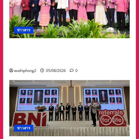
ข่าวสาร
ลำปางเปิดงาน “ครั่งครั้งใหม่ ย้อมศิลป์ เติมสี เติม
ชีวิต” ครั้งที่ 2 สืบสานภูมิปัญญาผ้าย้อมครั่งและ
ศิลปวัฒนธรรมท้องถิ่น
wuthiphong2
05/08/2026
0
ข่าวสาร