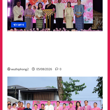
ข่าวสาร
จังหวัดอุบลราชธานีขอเชิญชวนนักท่องเที่ยวและ
ประชาชนร่วมสัมผัสความงดงามของต้นเทียน
พรรษาในกิจกรรม “เทียนอุบล ยลได้ตลอดเดือน”
ตั้งแต่วันที่ 3–17 สิงหาคม 2569 ณ วัดพระธาตุ
หนองบัว
wuthiphong2
05/08/2026
0