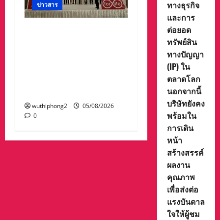
ทางธุรกิจ
ข่าวสาร
และการ
ต่อยอด
กลุ่มนักธุรกิจเมืองระยอง
ทรัพย์สิน
จัดงาน Grand opening
ทางปัญญา
Chapter premier Rayong
(IP) ใน
พบปะแลกเปลี่ยน-สร้าง
ตลาดโลก
คอนเนคชั่นความเข้มแข็ง
นอกจากนี้
ของธุรกิจ
บริษัทยังคง
wuthiphong2
05/08/2026
พร้อมใน
0
การเดิน
หน้า
สร้างสรรค์
ผลงาน
คุณภาพ
เพื่อส่งต่อ
แรงบันดาล
ใจให้ผู้ชม