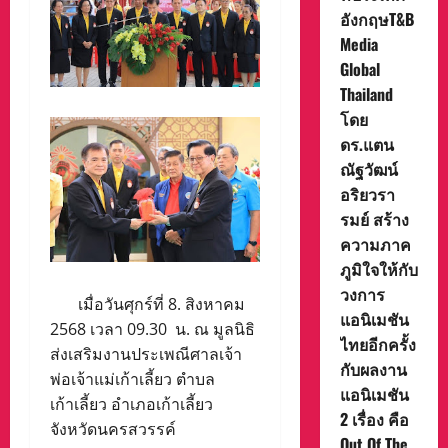
อังกฤษT&B
Media
Global
Thailand
โดย
ดร.แตน
ณัฐวัฒน์
อริยวรา
รมย์ สร้าง
ความภาค
ภูมิใจให้กับ
วงการ
เมื่อวันศุกร์ที่ 8. สิงหาคม
แอนิเมชัน
2568 เวลา 09.30 น. ณ มูลนิธิ
ไทยอีกครั้ง
ส่งเสริมงานประเพณีศาลเจ้า
กับผลงาน
พ่อเจ้าแม่เก้าเลี้ยว ตำบล
แอนิเมชัน
เก้าเลี้ยว อำเภอเก้าเลี้ยว
2 เรื่อง คือ
จังหวัดนครสวรรค์
Out Of The