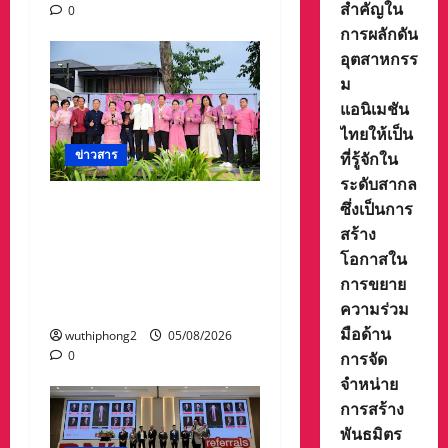
สำคัญใน
0
การผลักดัน
อุตสาหกรร
ม
แอนิเมชัน
ไทยให้เป็น
ข่าวสาร
ที่รู้จักใน
ระดับสากล
ลำปางเปิดงาน “ครั่งครั้ง
ซึ่งเป็นการ
ใหม่ ย้อมศิลป์ เติมสี เติม
สร้าง
ชีวิต” ครั้งที่ 2 สืบสาน
โอกาสใน
ภูมิปัญญาผ้าย้อมครั่งและ
การขยาย
ศิลปวัฒนธรรมท้องถิ่น
ความร่วม
มือด้าน
wuthiphong2
05/08/2026
การจัด
0
จำหน่าย
การสร้าง
พันธมิตร