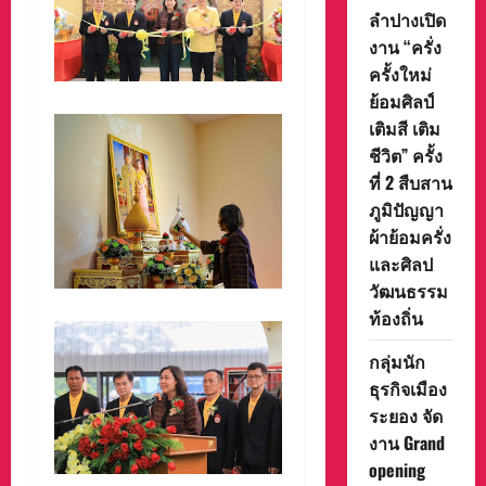
ลำปางเปิด
งาน “ครั่ง
ครั้งใหม่
ย้อมศิลป์
เติมสี เติม
ชีวิต” ครั้ง
ที่ 2 สืบสาน
ภูมิปัญญา
ผ้าย้อมครั่ง
และศิลป
วัฒนธรรม
ท้องถิ่น
กลุ่มนัก
ธุรกิจเมือง
ระยอง จัด
งาน Grand
opening