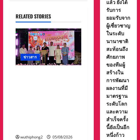
แล้ว ยังได้
รับการ
RELATED STORIES
ยอมรับจาก
ผู้เชี่ยวชาญ
ในระดับ
นานาชาติ
สะท้อนถึง
ศักยภาพ
ข่าวสาร
ของทีมผู้
สร้างใน
จังหวัดอุบลราชธานีขอเชิญ
การพัฒนา
ชวนนักท่องเที่ยวและ
ผลงานที่มี
ประชาชนร่วมสัมผัสความ
มาตรฐาน
งดงามของต้นเทียนพรรษา
ระดับโลก
ในกิจกรรม “เทียนอุบล ยล
และความ
ได้ตลอดเดือน” ตั้งแต่วันที่
สำเร็จครั้ง
3–17 สิงหาคม 2569 ณ วัด
นี้ยังเป็นอีก
พระธาตุหนองบัว
หนึ่งก้าว
wuthiphong2
05/08/2026