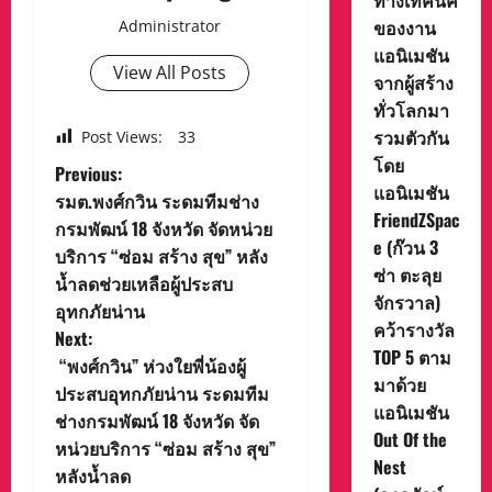
ทางเทคนิค
ของงาน
Administrator
แอนิเมชัน
View All Posts
จากผู้สร้าง
ทั่วโลกมา
รวมตัวกัน
Post Views:
33
โดย
P
Previous:
แอนิเมชัน
รมต.พงศ์กวิน ระดมทีมช่าง
o
FriendZSpac
กรมพัฒน์ 18 จังหวัด จัดหน่วย
e (ก๊วน 3
บริการ “ซ่อม สร้าง สุข” หลัง
s
ซ่า ตะลุย
น้ำลดช่วยเหลือผู้ประสบ
จักรวาล)
t
อุทกภัยน่าน
คว้ารางวัล
Next:
n
TOP 5 ตาม
“พงศ์กวิน” ห่วงใยพี่น้องผู้
มาด้วย
ประสบอุทกภัยน่าน ระดมทีม
a
แอนิเมชัน
ช่างกรมพัฒน์ 18 จังหวัด จัด
Out Of the
v
หน่วยบริการ “ซ่อม สร้าง สุข”
Nest
หลังน้ำลด