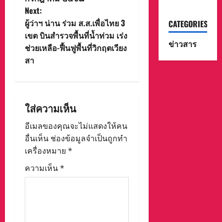
a
Next:
v
ผู้ว่าฯ น่าน ร่วม ส.ส.เพื่อไทย 3
CATEGORIES
เขต บินสำรวจพื้นที่น้ำท่วม เร่ง
i
ข่าวสาร
ช่วยเหลือ-ฟื้นฟูพื้นที่วิกฤตเวียง
สา
g
a
t
ใส่ความเห็น
i
อีเมลของคุณจะไม่แสดงให้คน
อื่นเห็น
ช่องข้อมูลจำเป็นถูกทำ
o
เครื่องหมาย
*
n
ความเห็น
*