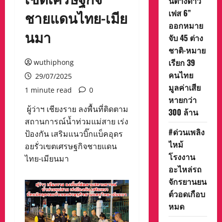
นีต่างด้าว
เฟส 6”
ชายแดนไทย-เมีย
ออกหมาย
นมา
จับ 45 ต่าง
ชาติ-หมาย
เรียก 39
wuthiphong
คนไทย
29/07/2025
มูลค่าเสีย
1 minute read
0
หายกว่า
ผู้ว่าฯ เชียงราย ลงพื้นที่ติดตาม
300 ล้าน
สถานการณ์น้ำท่วมแม่สาย เร่ง
#ด่วนเพลิง
ป้องกัน เสริมแนวบิ๊กแบ็คอุดร
ไหม้
อยรั่วเขตเศรษฐกิจชายแดน
โรงงาน
ไทย-เมียนมา
อะไหล่รถ
จักรยานยน
ต์วอดเกือบ
หมด