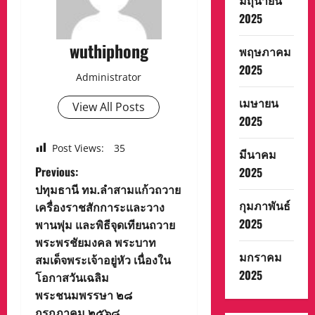
มิถุนายน
2025
wuthiphong
พฤษภาคม
2025
Administrator
เมษายน
View All Posts
2025
Post Views:
35
มีนาคม
P
Previous:
2025
ปทุมธานี ทม.ลำสามแก้วถวาย
o
กุมภาพันธ์
เครื่องราชสักการะและวาง
2025
พานพุ่ม และพิธีจุดเทียนถวาย
s
พระพรชัยมงคล พระบาท
มกราคม
t
สมเด็จพระเจ้าอยู่หัว เนื่องใน
2025
โอกาสวันเฉลิม
n
พระชนมพรรษา ๒๘
กรกฎาคม ๒๕๖๘