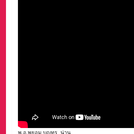
พ.อ.พยอม บุญทร น่าน