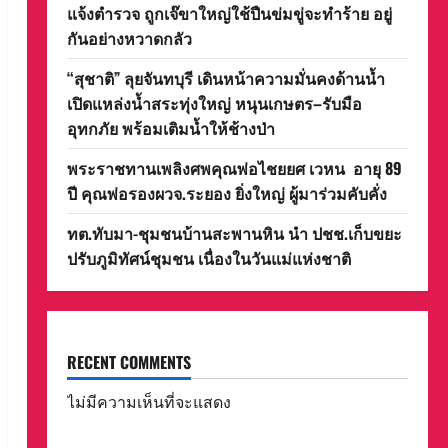
แจ้งตำรวจ ถูกเจ๊ขาใหญ่ใช้ปืนข่มขู่จะทำร้าย อยู่
กันอย่างหวาดกลัว
“สุชาติ” ลุยจันทบุรี เดินหน้าความมั่นคงด้านน้ำ
เปิดแหล่งน้ำสระทุ่งใหญ่ หนุนเกษตร–รับมือ
อุทกภัย พร้อมเติมน้ำให้ช้างป่า
พระราชทานเพลิงศพคุณพ่อไชยยศ เวหน อายุ 89
ปี คุณพ่อรองผวจ.ระยอง ยิ่งใหญ่ ผู้มาร่วมคับคั่ง
ทต.ทับมา-ชุมชนบ้านสะพานหิน นำ ปชช.เก็บขยะ
ปรับภูมิทัศน์ชุมชน เนื่องในวันแม่แห่งชาติ
RECENT COMMENTS
ไม่มีความเห็นที่จะแสดง