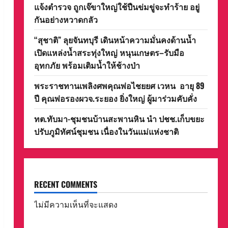
แจ้งตำรวจ ถูกเจ๊ขาใหญ่ใช้ปืนข่มขู่จะทำร้าย อยู่
กันอย่างหวาดกลัว
“สุชาติ” ลุยจันทบุรี เดินหน้าความมั่นคงด้านน้ำ
เปิดแหล่งน้ำสระทุ่งใหญ่ หนุนเกษตร–รับมือ
อุทกภัย พร้อมเติมน้ำให้ช้างป่า
พระราชทานเพลิงศพคุณพ่อไชยยศ เวหน อายุ 89
ปี คุณพ่อรองผวจ.ระยอง ยิ่งใหญ่ ผู้มาร่วมคับคั่ง
ทต.ทับมา-ชุมชนบ้านสะพานหิน นำ ปชช.เก็บขยะ
ปรับภูมิทัศน์ชุมชน เนื่องในวันแม่แห่งชาติ
RECENT COMMENTS
ไม่มีความเห็นที่จะแสดง