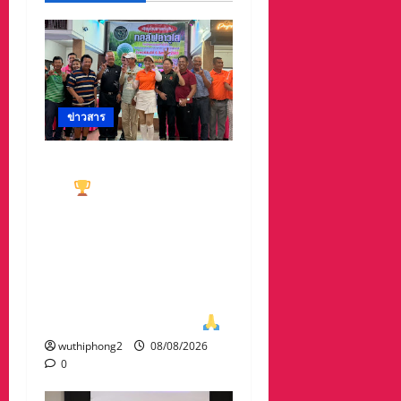
ข่าวสาร
ทีมกอล์ฟอาวุโสนครสวรรค์
คว้า
ชนะเลิศประเภท ทีม
รวม มาครอง ประธาน
#ชมรมกอล์ฟอาวุโส
นครสวรรค์ เกศรา อ่อน
สอาด นำทีมรับถ้วยจาก
ท่าน พล.ต.อภิเดช ผลทวี
ผบ มณฑลทหารบกที่31
wuthiphong2
08/08/2026
0