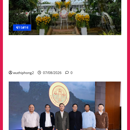
ข่าวสาร
ศาลจังหวัดระยอง วางพวงมาลา เนื่องใน ‘วันรพี’
ประจำปี 2569 น้อมรำลึกถึงพระกรุณาธิคุณและ
เทิดพระเกียรติของพระเจ้าบรมวงศ์เธอ พระองค์
เจ้ารพีพัฒนศักดิ์ฯ
wuthiphong2
07/08/2026
0