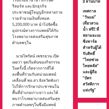
โรงแรมอานานา แกรนด์
3 ล้านบาท
รีสอร์ท และนักธุรกิจ
เทศกาล
ประชาชนผู้ใจบุญอีกหลายราย
“วันแม่”
รวมจำนวนเงินทั้งหมด
เที่ยวสวน
5,200,000 บาท นำไปจัดซื้อ
น้ำ ฟรี!! ที่
อุปกรณ์ทางการแพทย์ให้กับ
สยามอะเม
โรงพยาบาลส่งเสริมสุขภาพ
ซิ่งพาร์ด
ตำบลพรุใน
สำหรับผู้ได้
รับสิทธิ์
นายไพรัตน์ เพชรยวน เปิด
“ไทยช่วย
เผยว่า จุดเริ่มต้นของกิจกรรม
ไทยพลัส”
ในครั้งนี้ เกิดจากการที่ได้
และผู้ถือ
ลงพื้นที่ร่วมกับหน่วยแพทย์
“บัตร
เคลื่อนที่ พอ.สว.จังหวัดพังงา
สวัสดิการ
ไปให้การรักษาประชาชนใน
แห่งรัฐ”
พื้นที่อำเภอเกาะยาว และได้
พบว่าโรงพยาบาลส่งเสริมสุข
ภาพตำบลพรุในซึ่งมีแพทย์