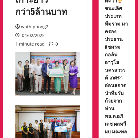
ค์คว้า
ชนะเลิศ
กว่า5ล้านบาท
ประเภท
ทีมรวม มา
wuthiphong2
ครอง
04/02/2025
ประธาน
1 minute read
0
#ชมรม
กอล์ฟ
อาวุโส
นครสวรร
ค์ เกศรา
อ่อนสอาด
นำทีมรับ
ถ้วยจาก
ท่าน
พล.ต.อภิ
เดช ผลทวี
ผบ มณฑล