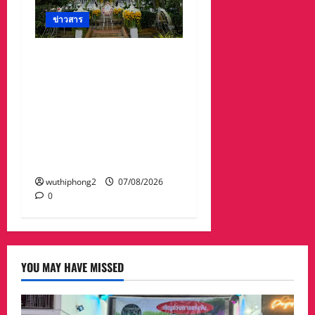
ข่าวสาร
ศาลจังหวัดระยอง วางพวง
มาลา เนื่องใน ‘วันรพี’
ประจำปี 2569 น้อมรำลึกถึง
พระกรุณาธิคุณและเทิด
พระเกียรติของพระเจ้าบรม
วงศ์เธอ พระองค์เจ้ารพี
พัฒนศักดิ์ฯ
wuthiphong2
07/08/2026
0
YOU MAY HAVE MISSED