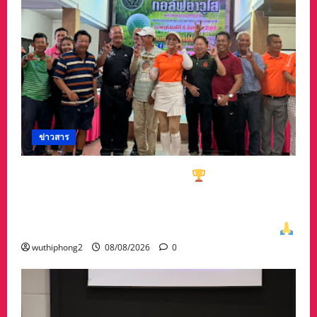
ข่าวสาร
ทีมกอล์ฟอาวุโสนครสวรรค์คว้า
ชนะเลิศประเภท
ทีมรวม มาครอง ประธาน #ชมรมกอล์ฟอาวุโส
นครสวรรค์ เกศรา อ่อนสอาด นำทีมรับถ้วยจาก
ท่าน พล.ต.อภิเดช ผลทวี ผบ มณฑลทหารบกที่31
wuthiphong2
08/08/2026
0