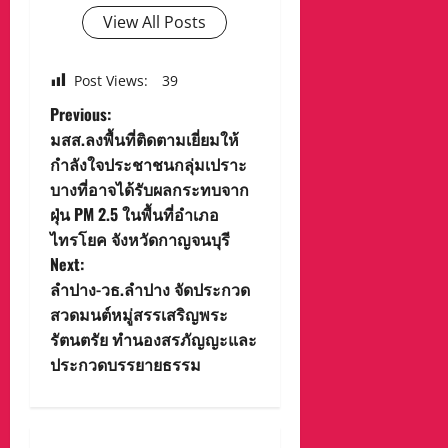
View All Posts
Post Views:
39
P
Previous:
มสส.ลงพื้นที่ติดตามเยี่ยมให้
o
กำลังใจประชาชนกลุ่มเปราะ
บางที่อาจได้รับผลกระทบจาก
s
ฝุ่น PM 2.5 ในพื้นที่อำเภอ
t
ไทรโยค จังหวัดกาญจนบุรี
Next:
n
ลำปาง-วธ.ลำปาง จัดประกวด
สวดมนต์หมู่สรรเสริญพระ
a
รัตนตรัย ทำนองสรภัญญะและ
v
ประกวดบรรยายธรรม
i