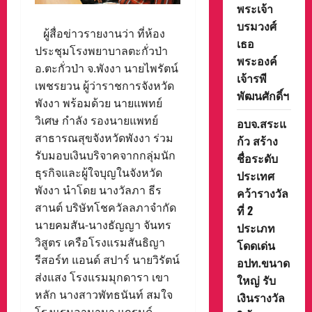
พระเจ้า
บรมวงศ์
ผู้สื่อข่าวรายงานว่า ที่ห้อง
เธอ
ประชุมโรงพยาบาลตะกั่วป่า
พระองค์
อ.ตะกั่วป่า จ.พังงา นายไพรัตน์
เจ้ารพี
เพชรยวน ผู้ว่าราชการจังหวัด
พัฒนศักดิ์ฯ
พังงา พร้อมด้วย นายแพทย์
วิเศษ กำลัง รองนายแพทย์
อบจ.สระแ
สาธารณสุขจังหวัดพังงา ร่วม
ก้ว สร้าง
รับมอบเงินบริจาคจากกลุ่มนัก
ชื่อระดับ
ธุรกิจและผู้ใจบุญในจังหวัด
ประเทศ
พังงา นำโดย นางวัลภา ธีร
คว้ารางวัล
สานต์ บริษัทโชควัลลภาจำกัด
ที่ 2
นายคมสัน-นางธัญญา จันทร
ประเภท
วิสูตร เครือโรงแรมสันธิญา
โดดเด่น
รีสอร์ท แอนด์ สปาร์ นายวิรัตน์
อปท.ขนาด
ส่งแสง โรงแรมมุกดารา เขา
ใหญ่ รับ
หลัก นางสาวพัทธนันท์ สมใจ
เงินรางวัล