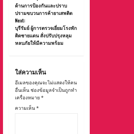
ด้านการป้องกันและปราบ
a
ปรามขบวนการค้ายาเสพติด
v
Next:
บุรีรัมย์ ผู้การตรวจเยี่ยมโรงพัก
i
ติดชายแดน สั่งปรับปรุงหลุม
หลบภัยให้มีความพร้อม
g
a
t
ใส่ความเห็น
i
อีเมลของคุณจะไม่แสดงให้คน
อื่นเห็น
ช่องข้อมูลจำเป็นถูกทำ
o
เครื่องหมาย
*
n
ความเห็น
*