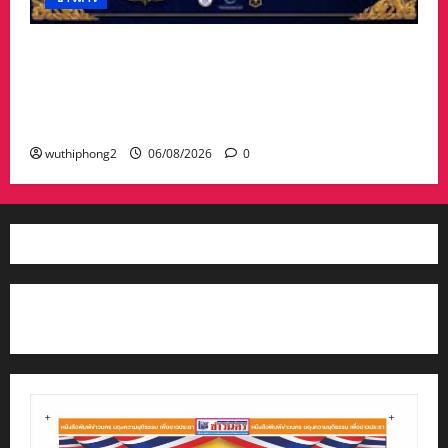
#ฝนซาฟ้าใส !!#น้าเน็ท_พีรนัยบอสใหญ่_ผลิตภัณฑ์
#เด็กเทพพลัดถิ่น” #เข้ารับรางวัลมงคลแห่งแผ่นดิน
สาขาภูมิปัญญาท้องถิ่นหนึ่งตำบลหนึ่งผลิตภัณฑ์ดี
เด่น
wuthiphong2
06/08/2026
0