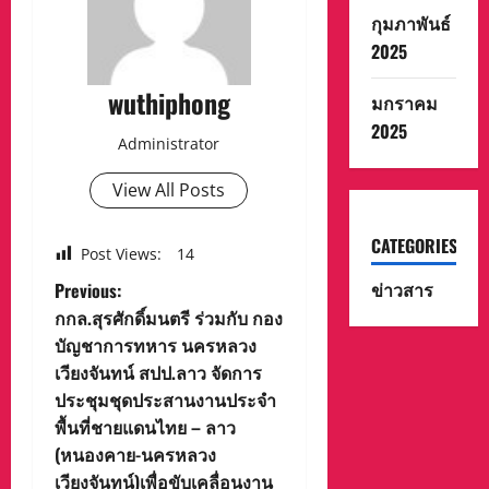
กุมภาพันธ์
2025
wuthiphong
มกราคม
2025
Administrator
View All Posts
CATEGORIES
Post Views:
14
P
ข่าวสาร
Previous:
กกล.สุรศักดิ์มนตรี ร่วมกับ กอง
o
บัญชาการทหาร นครหลวง
เวียงจันทน์ สปป.ลาว จัดการ
s
ประชุมชุดประสานงานประจำ
t
พื้นที่ชายแดนไทย – ลาว
(หนองคาย-นครหลวง
n
เวียงจันทน์)เพื่อขับเคลื่อนงาน