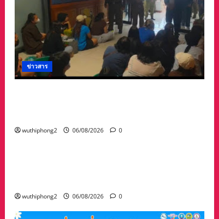
ข่าวสาร
ลาว ส่งกลับ 32 คนไทย หลังจากทางการ สปป.ลาว
กวาดล้างเครือข่ายทำเว็บพนัน และสแกมเมอร์
และผลักดันส่งกลับไทย
wuthiphong2
06/08/2026
0
ข่าวสาร
“เมืองยืดหยุ่น” เทศบาลนครนครสวรรค์ หารือ ทุก
ภาคส่วน : แนวทางรับมือความเสี่ยงภัยพิบัติ ผลกระ
ทบเปลี่ยนแปลงภูมิอากาศ อย่างมั่นคงยั่งยืน
wuthiphong2
06/08/2026
0