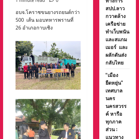
ทางการ
1 minute read
0
สปป.ลาว
อบจ.โคราชขนยางรถยนต์กว่า
กวาดล้าง
500 เส้น มอบทหารพรานที่
เครือข่าย
26 อำเภอกาบเชิง
ทำเว็บพนัน
และสแกม
เมอร์ และ
ผลักดันส่ง
กลับไทย
“เมือง
ยืดหยุ่น”
เทศบาล
นคร
นครสวรร
ค์ หารือ
ทุกภาค
ส่วน :
แนวทาง