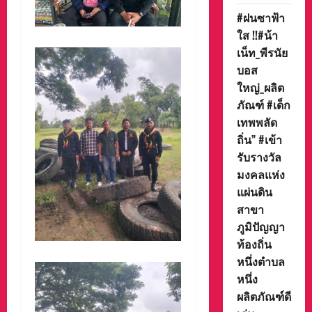
#ฝนซาฟ้า
ใส !!#น้า
เน็ท_พีรนัย
บอส
ใหญ่_ผลิต
ภัณฑ์ #เด็ก
เทพพลัด
ถิ่น” #เข้า
รับรางวัล
มงคลแห่ง
แผ่นดิน
สาขา
ภูมิปัญญา
ท้องถิ่น
หนึ่งตำบล
หนึ่ง
ผลิตภัณฑ์ดี