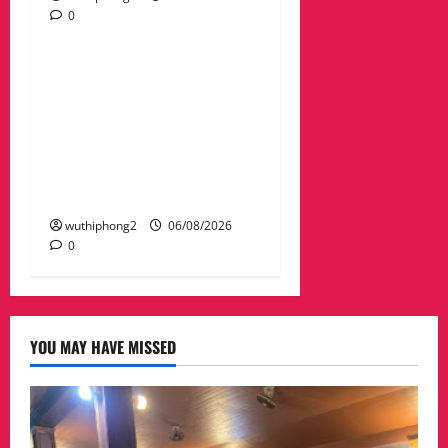
0
ข่าวสาร
“เมืองยืดหยุ่น” เทศบาล
นครนครสวรรค์ หารือ ทุก
ภาคส่วน : แนวทางรับมือ
ความเสี่ยงภัยพิบัติ ผลกระ
ทบเปลี่ยนแปลงภูมิอากาศ
อย่างมั่นคงยั่งยืน
wuthiphong2
06/08/2026
0
YOU MAY HAVE MISSED