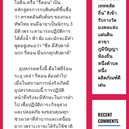
โยธิน หรือ “รีคอน” เป็น
เทพพลัด
หลักสูตรการรบพิเศษที่ขึ้นชื่อ
ถิ่น” #เข้า
ว่า ทรหดอันดับต้นๆ ของกอง
รับรางวัล
ทัพไทย จนมีฉายาเป็นนักรบ 3
มงคลแห่ง
มิติ เพราะสามารถปฏิบัติการ
แผ่นดิน
ได้ทั้งน้ำ ฟ้า ฝั่ง และมักจะมีคำ
สาขา
พูดอยู่เสมอว่า “ซีล มีสัปดาห์
ภูมิปัญญา
นรก รีคอน มีนรกทุกสัปดาห์”
ท้องถิ่น
หนึ่งตำบล
อุปสรรคครั้งนี้ คือไฟที่ร้อน
หนึ่ง
ระอุ เหล่า รีคอน ต้องฝ่าไป
ผลิตภัณฑ์ดี
เมื่อในสถานการณ์จริงเกิดมี
เด่น
อุปสรรคแบบนี้ การปฏิบัติ
หน้าที่จริงจะมีทักษะในการฝ่า
ไป เพื่อปฏิบัติภาระกิจลุล่วง
และปลอดภัย จงขอบคุณทุก
RECENT
ช่วงเวลาที่ลำบากและเหนื่อย
COMMENTS
ยาก เพราะเราจะได้รับใช้ชาติ