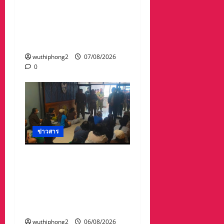
สะพานถูกตัดขาด จนถนน
ได้รับความเสียหายในวัด
ป่าถ้ำวัวและถนน เส้น1095
แม่ฮ่องสอน เชียงใหม่
wuthiphong2
07/08/2026
0
ข่าวสาร
ลาว ส่งกลับ 32 คนไทย
หลังจากทางการ สปป.ลาว
กวาดล้างเครือข่ายทำเว็บ
พนัน และสแกมเมอร์ และ
ผลักดันส่งกลับไทย
wuthiphong2
06/08/2026