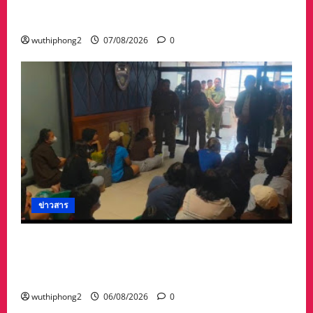
ตัดขาด จนถนนได้รับความเสียหายในวัดป่าถ้ำวัว
และถนน เส้น1095 แม่ฮ่องสอน เชียงใหม่
wuthiphong2
07/08/2026
0
ข่าวสาร
ลาว ส่งกลับ 32 คนไทย หลังจากทางการ สปป.ลาว
กวาดล้างเครือข่ายทำเว็บพนัน และสแกมเมอร์
และผลักดันส่งกลับไทย
wuthiphong2
06/08/2026
0
ข่าวสาร