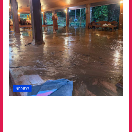
ข่าวสาร
#ด่วนเกิดฝนตกหนักเมื่อคืนที่ผ่านมาน้ำป่าพัดคอ
สะพานของตำบลห้วยผา วัดป่าถ้ำวัว น้ำท่วมกุฏิ
พระ รีบนำนักท่องเที่ยวออกจากพื้นที่เกรงความ
ปลอดภัยจากน้ำป่า เพราะถนนคอสะพานถูก