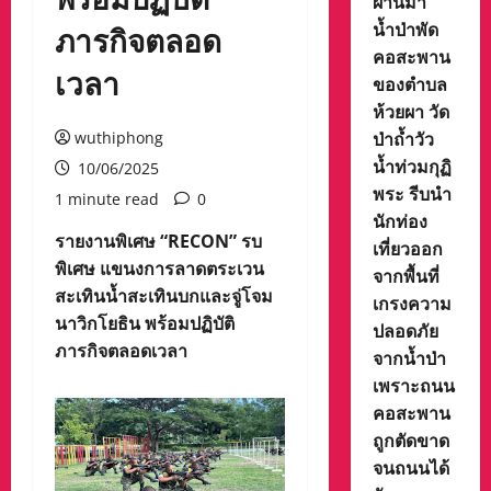
ผ่านมา
น้ำป่าพัด
ภารกิจตลอด
คอสะพาน
เวลา
ของตำบล
ห้วยผา วัด
ป่าถ้ำวัว
wuthiphong
น้ำท่วมกุฏิ
10/06/2025
พระ รีบนำ
1 minute read
0
นักท่อง
รายงานพิเศษ “RECON” รบ
เที่ยวออก
พิเศษ แขนงการลาดตระเวน
จากพื้นที่
สะเทินน้ำสะเทินบกและจู่โจม
เกรงความ
นาวิกโยธิน พร้อมปฏิบัติ
ปลอดภัย
ภารกิจตลอดเวลา
จากน้ำป่า
เพราะถนน
คอสะพาน
ถูกตัดขาด
จนถนนได้