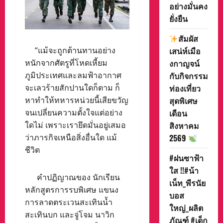
อย่างมั่นคง
ยั่งยืน
สัมผัส
เสน่ห์เมือ
“แม้จะถูกต้านทานอย่าง
งกาญจน์
หนักจากศัตรูที่โหดเหี้ยม
กับกิจกรรม
ภูมิประเทศและลมฟ้าอากาศ
ท่องเที่ยว
จะเลวร้ายสักปานใดก็ตาม ก็
สุดพิเศษ
หาทำให้ทหารหน่วยนี้เสียขวัญ
เดือน
จนเปลี่ยนความตั้งใจแต่อย่าง
สิงหาคม
ใดไม่ เพราะเรายึดมั่นอยู่เสมอ
2569
ว่าภารกิจเหนือสิ่งอื่นใด แม้
ชีวิต
#ฝนซาฟ้า
ใส !!#น้า
คำปฏิญาณของ นักเรียน
เน็ท_พีรนัย
หลักสูตรการรบพิเศษ แขนง
บอส
การลาดตระเวนสะเทินน้ำ
ใหญ่_ผลิต
สะเทินบก และจู่โจม นาวิก
ภัณฑ์ #เด็ก