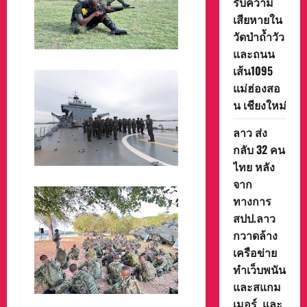
รับความ
เสียหายใน
วัดป่าถ้ำวัว
และถนน
เส้น1095
แม่ฮ่องสอ
น เชียงใหม่
ลาว ส่ง
กลับ 32 คน
ไทย หลัง
จาก
ทางการ
สปป.ลาว
กวาดล้าง
เครือข่าย
ทำเว็บพนัน
และสแกม
เมอร์ และ