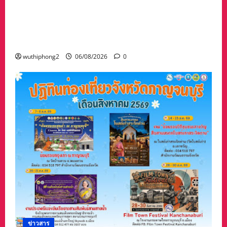
“เมืองยืดหยุ่น” เทศบาลนครนครสวรรค์ หารือ ทุก
ภาคส่วน : แนวทางรับมือความเสี่ยงภัยพิบัติ ผลกระ
ทบเปลี่ยนแปลงภูมิอากาศ อย่างมั่นคงยั่งยืน
wuthiphong2
06/08/2026
0
ข่าวสาร