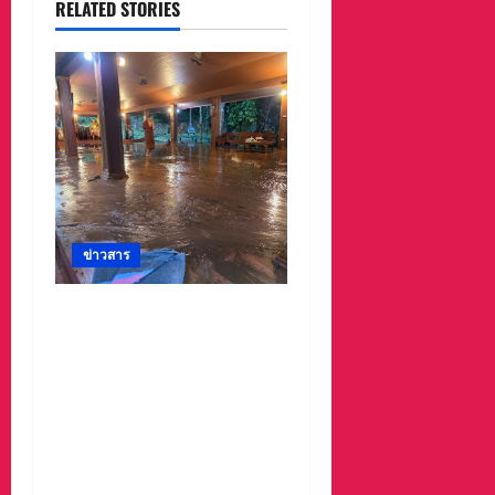
RELATED STORIES
ข่าวสาร
#ด่วนเกิดฝนตกหนักเมื่อ
คืนที่ผ่านมาน้ำป่าพัดคอ
สะพานของตำบลห้วยผา
วัดป่าถ้ำวัว น้ำท่วมกุฏิพระ
รีบนำนักท่องเที่ยวออกจาก
พื้นที่เกรงความปลอดภัย
จากน้ำป่า เพราะถนนคอ